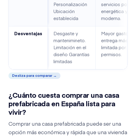
Personalización
servicios postve
Ubicación
energética y te
establecida
moderna.
Desventajas
Desgaste y
Mayor gasto inic
mantenimineto.
entrega más lar
Limitación en el
limitada por: ter
diseño Garantías
permisos.
limitadas
Desliza para comparar →
¿
Cuánto cuesta
comprar una casa
prefabricada en
España lista para
vivir
?
Comprar una casa prefabricada puede ser una
opción más económica y rápida que una vivienda