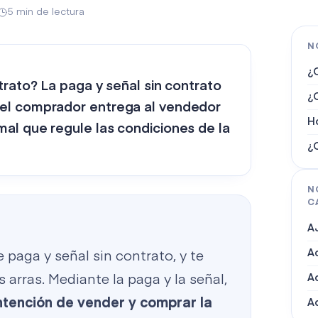
5 min de lectura
N
¿
trato? La paga y señal sin contrato
¿Q
el comprador entrega al vendedor
H
al que regule las condiciones de la
¿
N
C
A
Ac
paga y señal sin contrato, y te
 arras. Mediante la paga y la señal,
A
ntención de vender y comprar la
A