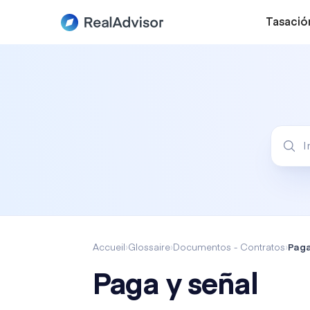
Tasació
Accueil
›
Glossaire
›
Documentos - Contratos
›
Paga
Paga y señal