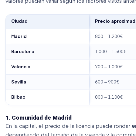
valores pueden variar según los factores vistos ante
Ciudad
Precio aproximad
Madrid
800 – 1.200€
Barcelona
1.000 – 1.500€
Valencia
700 – 1.000€
Sevilla
600 – 900€
Bilbao
800 – 1.100€
1. Comunidad de Madrid
En la capital, el precio de la licencia puede rondar
en
dependiendo del tamaño de la vivienda y la complej