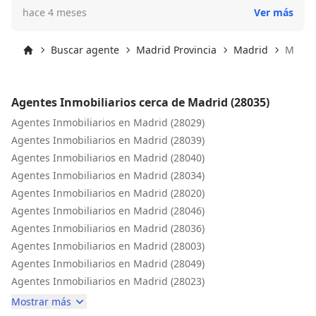
profesionalidad. Siempre estuvo disponible para
hace 4 meses
Ver más
resolver cualquier duda, explicando todo con claridad y
sin prisas, algo que se agradece muchísimo en un
proceso tan importante como la compra de una vivienda.
Buscar agente
Madrid Provincia
Madrid
Madrid
Durante todo el proceso me sentí acompañado y bien
Inicio
asesorado. Se nota que Gonzalo conoce perfectamente
lo que hace y que le importa de verdad que todo salga
Agentes Inmobiliarios cerca de Madrid (28035)
bien para ambas partes. Además, fue muy transparente
en cada paso, lo que me dio una tranquilidad total. La
Agentes Inmobiliarios en Madrid (28029)
vivienda cumplía exactamente con lo que se había
Agentes Inmobiliarios en Madrid (28039)
anunciado, sin sorpresas desagradables, y todo se
Agentes Inmobiliarios en Madrid (28040)
gestionó de manera ágil y eficiente. Incluso después de
Agentes Inmobiliarios en Madrid (28034)
la compra, ha seguido mostrando disposición para
Agentes Inmobiliarios en Madrid (28020)
ayudar con cualquier detalle. Sin duda, recomendaría
tratar con Gonzalo a cualquier persona que esté
Agentes Inmobiliarios en Madrid (28046)
buscando comprar vivienda. Ha superado con creces mis
Agentes Inmobiliarios en Madrid (28036)
expectativas.
Agentes Inmobiliarios en Madrid (28003)
Agentes Inmobiliarios en Madrid (28049)
Agentes Inmobiliarios en Madrid (28023)
Mostrar más