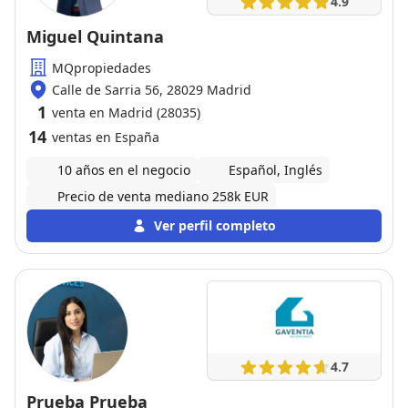
4.9
cualquier persona que esté buscando vivienda. Su
compromiso, atención y trato humano marcan la
Miguel Quintana
diferencia.
MQpropiedades
Calle de Sarria 56, 28029 Madrid
1
venta en Madrid (28035)
14
ventas en España
10 años en el negocio
Español, Inglés
Precio de venta mediano 258k EUR
Ver perfil completo
4.7
Prueba Prueba