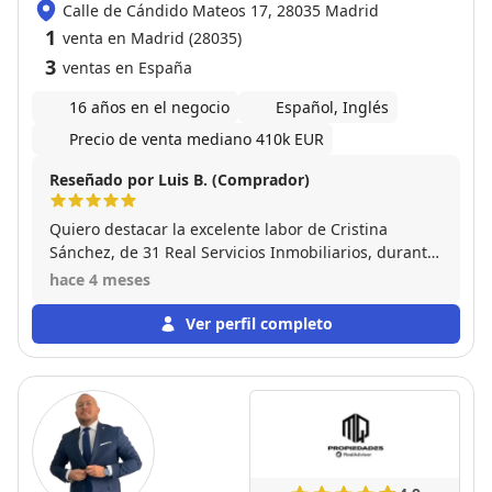
Calle de Cándido Mateos 17, 28035 Madrid
1
venta en Madrid (28035)
3
ventas en España
16 años en el negocio
Español, Inglés
Precio de venta mediano 410k EUR
Reseñado por Luis B. (Comprador)
Quiero destacar la excelente labor de Cristina
Sánchez, de 31 Real Servicios Inmobiliarios, durante
todo el proceso de compra de nuestro piso en la
hace 4 meses
calle Chantada 11. Desde el primer momento
demostró una gran profesionalidad, cercanía y
Ver perfil completo
conocimiento del mercado, lo que nos dio mucha
confianza. Nos acompañó en cada fase del proceso,
resolviendo dudas, facilitando las gestiones y
asegurándose de que todo fuera claro y
transparente. Su implicación hizo que la compra
fuera mucho más sencilla y llevadera de lo que
esperábamos. Sin duda, recomendaría a Cristina a