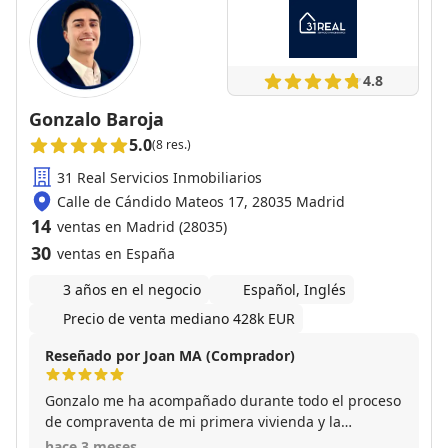
4.8
Gonzalo Baroja
5.0
(8 res.)
31 Real Servicios Inmobiliarios
Calle de Cándido Mateos 17, 28035 Madrid
14
ventas en Madrid (28035)
30
ventas en España
3 años en el negocio
Español, Inglés
Precio de venta mediano 428k EUR
Reseñado por Joan MA (Comprador)
Gonzalo me ha acompañado durante todo el proceso
de compraventa de mi primera vivienda y la
experiencia ha sido excelente. Desde el primer
hace 3 meses