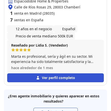
Espaciodoble Home & Properties
Calle de Ríos Rosas 29, 28003 Chamberí
1
venta en Madrid (28035)
7
ventas en España
12 años en el negocio
Español
Precio de venta mediano 500k EUR
Reseñado por Lidia S. (Vendedor)
Marta es profesional, sería y ágil en su sector. Mi
experiencia ha sido totalmente satisfactoria y la
recomiendo 100%. Destaco el acompañamiento
hace alrededor de 1 mes
durante el proceso y su conocimiento.
Ver perfil completo
¿Eres agente inmobiliario y quieres aparecer en estos
resultados?