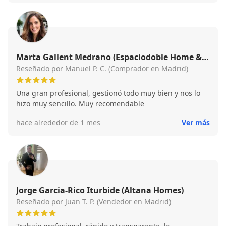
esperó dos días más haciéndome ver qué conseguiría
una oferta mejor y así fue , Después de unas 25 mas o
menos visitas cumplió y es más prácticamente su
comisión nos la regaló al conseguir una venta superior a
las dos ofertas aseguradas. Excelente persona. Empatía
matrícula de honor. Persona a la que se le puede confiar
Marta Gallent Medrano (Espaciodoble Home &
este tipo de venta sea donde sea.
Properties)
Reseñado por Manuel P. C. (Comprador en Madrid)
Una gran profesional, gestionó todo muy bien y nos lo
hizo muy sencillo. Muy recomendable
hace alrededor de 1 mes
Ver más
Jorge Garcia-Rico Iturbide (Altana Homes)
Reseñado por Juan T. P. (Vendedor en Madrid)