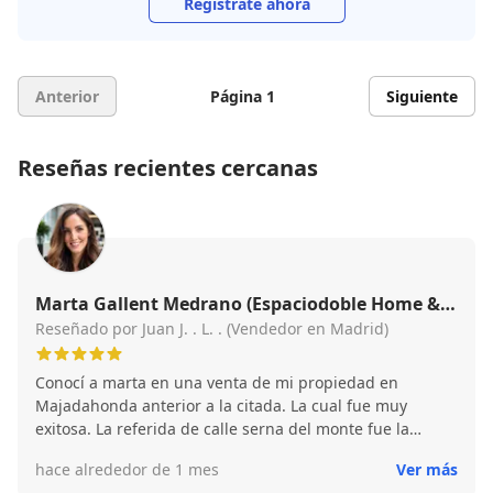
Regístrate ahora
Anterior
Página 1
Siguiente
Reseñas recientes cercanas
Marta Gallent Medrano (Espaciodoble Home &
Properties)
Reseñado por Juan J. . L. . (Vendedor en Madrid)
Conocí a marta en una venta de mi propiedad en
Majadahonda anterior a la citada. La cual fue muy
exitosa. La referida de calle serna del monte fue la
segunda y con solo decir que por ella , su paciencia e
hace alrededor de 1 mes
Ver más
integridad teniendo dos ofertas de venta aseguradas