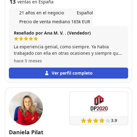
13
ventas en España
21 años en el negocio
Español
Precio de venta mediano 165k EUR
Reseñado por Ana M. V. . (Vendedor)
La experiencia genial, como siempre. Ya habia
trabajado con ella en otras ocasiones y siempre que
tengo alguna gestión que hacer acudo a ella. La
hace 5 meses
recomiendo 100%, responsable, eficaz y de
confianza.
Ver perfil completo
3.9
Daniela Pilat