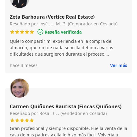
Zeta Barboura (Vertice Real Estate)
Reseñado por José . L. M. G. (Comprador en Coslada)
Reseña verificada
Quiero compartir mi experiencia en la compra del
almacén, que no fue nada sencilla debido a varias
dificultades que surgieron durante el proceso.
Afortunadamente, conté con la ayuda de Zeta, cuya
hace 3 meses
Ver más
profesionalidad y dedicación fueron clave en todo
momento. Desde el inicio, aparecieron problemas que
parecían complicar la operación, pero Zeta supo
gestionarlos con eficacia, manteniéndome informado y
aportando soluciones rápidas y claras. Gracias a su
implicación y experiencia, cada obstáculo fue
resolviéndose hasta lograr cerrar la compra con éxito.
Carmen Quiñones Bautista (Fincas Quiñones)
Sin duda, recomiendo trabajar con Zeta por su
Reseñado por Rosa . C. . (Vendedor en Coslada)
compromiso, transparencia y capacidad para afrontar
situaciones complejas con resultados positivos.
Gran profesional y siempre disponible. Fue la venta de la
casa de mis padres y ella lo hizo más fácil. Volvería a