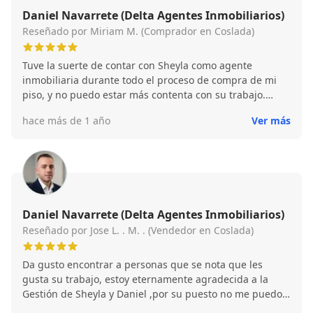
Daniel Navarrete (Delta Agentes Inmobiliarios)
Reseñado por Miriam M. (Comprador en Coslada)
Tuve la suerte de contar con Sheyla como agente
inmobiliaria durante todo el proceso de compra de mi
piso, y no puedo estar más contenta con su trabajo.
Desde el primer momento fue muy profesional, cercana
hace más de 1 año
Ver más
y transparente, algo que se agradece muchísimo cuando
estás tomando una decisión tan importante. Me
acompañó en cada paso, resolvió todas mis dudas con
paciencia, me explicó todo lo necesario y me mantuvo
siempre informada. Además, conoce muy bien la zona,
lo que me ayudó a encontrar exactamente lo que estaba
buscando. Sentí que realmente se preocupaba por
Daniel Navarrete (Delta Agentes Inmobiliarios)
encontrar el piso perfecto para mí. Si estás buscando a
Reseñado por Jose L. . M. . (Vendedor en Coslada)
alguien en quien puedas confiar, que se implique de
verdad y te haga sentir acompañado/a en todo el
Da gusto encontrar a personas que se nota que les
proceso, no puedo recomendarla lo suficiente.
gusta su trabajo, estoy eternamente agradecida a la
Gestión de Sheyla y Daniel ,por su puesto no me puedo
olvidar de ese pedazo de departamento financiero