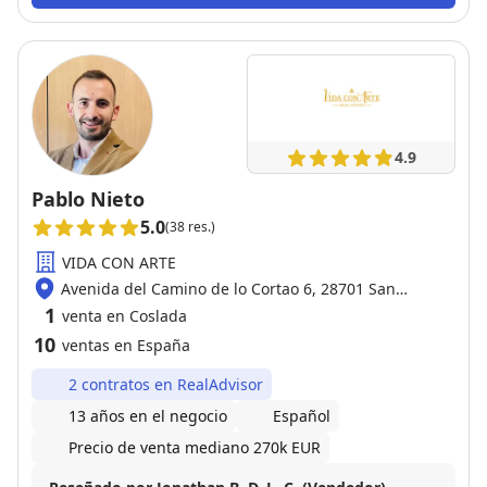
4.9
Pablo Nieto
5.0
(38 res.)
VIDA CON ARTE
Avenida del Camino de lo Cortao 6, 28701 San
Sebastián de los Reyes
1
venta en Coslada
10
ventas en España
2 contratos en RealAdvisor
13 años en el negocio
Español
Precio de venta mediano 270k EUR