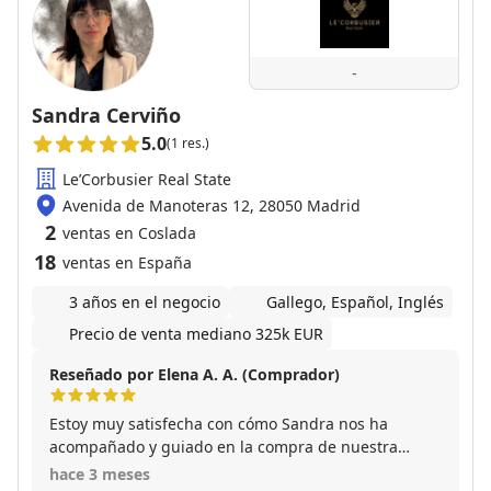
-
Sandra Cerviño
5.0
(1 res.)
Le’Corbusier Real State
Avenida de Manoteras 12, 28050 Madrid
2
ventas en Coslada
18
ventas en España
3 años en el negocio
Gallego, Español, Inglés
Precio de venta mediano 325k EUR
Reseñado por Elena A. A. (Comprador)
Estoy muy satisfecha con cómo Sandra nos ha
acompañado y guiado en la compra de nuestra
vivienda. Es una profesional amable y siempre
hace 3 meses