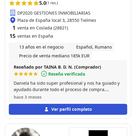
5.0
(1 res.)
DP2020 GESTIONES INMOBILIARIAS
Plaza de España local 3, 28550 Tielmes
1
venta en Coslada (28821)
15
ventas en España
13 años en el negocio
Español, Rumano
Precio de venta mediano 185k EUR
Reseñado por TAINA B. D. N. (Comprador)
Reseña verificada
Daniela ha sido super profesional y nos ha guiado y
ayudado durante todo el proceso de compra.
Estamos encantados con la experiencia y con la
hace 3 meses
atención prestada.
Ver perfil completo