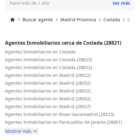
hace más de 1 año
Ver más
llamado Iván , que ha hecho realidad el poder realizar el
sueño de mi vida. Mil gracias chicos, seguir así que os
irá muy bien 😊😊
Buscar agente
Madrid Provincia
Coslada
Cosla
Inicio
Agentes Inmobiliarios cerca de Coslada (28821)
Agentes Inmobiliarios en Coslada
Agentes Inmobiliarios en Coslada (28823)
Agentes Inmobiliarios en Coslada (28822)
Agentes Inmobiliarios en Madrid (28022)
Agentes Inmobiliarios en Madrid (28052)
Agentes Inmobiliarios en Madrid (28032)
Agentes Inmobiliarios en Madrid (28042)
Agentes Inmobiliarios en Madrid (28037)
Agentes Inmobiliarios en Rivas-Vaciamadrid (28523)
Agentes Inmobiliarios en Paracuellos de Jarama (28861)
Mostrar más