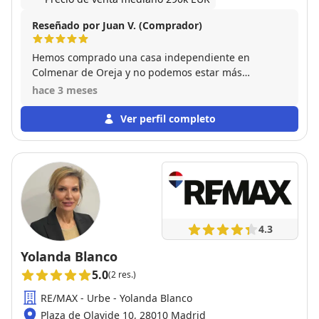
Reseñado por Juan V. (Comprador)
Hemos comprado una casa independiente en
Colmenar de Oreja y no podemos estar más
contentos con la experiencia. Gracias a Agente Zeta,
hace 3 meses
todo fue súper fluido desde el primer contacto: nos
mostró opciones perfectas que encajaban con
Ver perfil completo
nuestro presupuesto, gestionó la documentación
rapidísimo y nos asesoró en cada paso, incluso con
la hipoteca y las reformas menores. Siempre
disponible por WhatsApp o llamada, profesional y
cercano. Sin duda, repetiremos con él para futuras
operaciones. ¡100% recomendable!
4.3
Yolanda Blanco
5.0
(2 res.)
RE/MAX - Urbe - Yolanda Blanco
Plaza de Olavide 10, 28010 Madrid