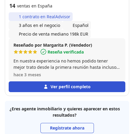
14
ventas en España
1 contrato en RealAdvisor
3 años en el negocio
Español
Precio de venta mediano 198k EUR
Reseñado por Margarita P. (Vendedor)
Reseña verificada
En nuestra experiencia no hemos podido tener
mejor trato desde la primera reunión hasta incluso
después de la firma. Cercanos, amables y muy
hace 3 meses
profesionales, totalmente recomendable!
Ver perfil completo
¿Eres agente inmobiliario y quieres aparecer en estos
resultados?
Regístrate ahora