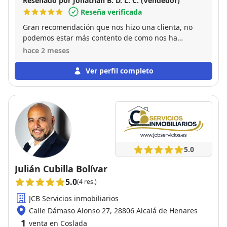
Reseñado por Jonathan B. D. L. C. (Vendedor)
Reseña verificada
Gran recomendación que nos hizo una clienta, no
podemos estar más contento de como nos ha
acompañado en todo el proceso burocrático,
hace 2 meses
ayudándonos en todo. Se nota la gran
profesionalidad que tiene y aparte una gran
Ver perfil completo
persona. Sin duda le volvería a elegir si cambio de
vivienda. Muchas gracias por todo Pablo!!!
5.0
Julián Cubilla Bolívar
5.0
(4 res.)
JCB Servicios inmobiliarios
Calle Dámaso Alonso 27, 28806 Alcalá de Henares
1
venta en Coslada