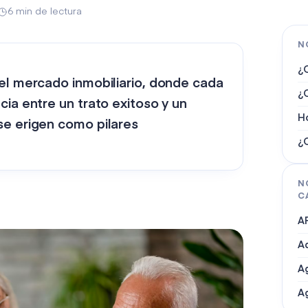
6 min de lectura
N
¿
del mercado inmobiliario, donde cada
¿Q
cia entre un trato exitoso y un
H
se erigen como pilares
¿
N
C
AP
A
Ag
A