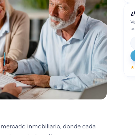
¿
Va
c
★
l mercado inmobiliario, donde cada