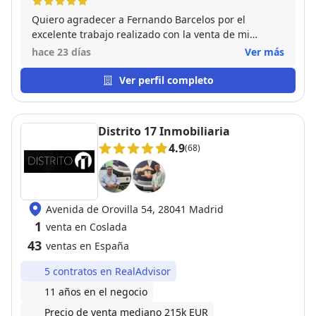
Quiero agradecer a Fernando Barcelos por el
excelente trabajo realizado con la venta de mi
vivienda en Almendrales, Usera. Desde el primer
hace 23 días
Ver más
momento gestionó todo con mucha profesionalidad,
manteniéndome informado y presentando la
Ver perfil completo
vivienda de forma impecable. Gracias a su
implicación y seguimiento constante, todo el proceso
fue mucho más sencillo. Muy satisfecho con el
Distrito 17 Inmobiliaria
resultado.
4.9
(68)
Avenida de Orovilla 54, 28041 Madrid
1
venta en Coslada
43
ventas en España
5 contratos en RealAdvisor
11 años en el negocio
Precio de venta mediano 215k EUR