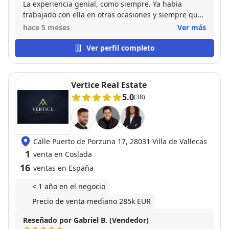
La experiencia genial, como siempre. Ya habia
trabajado con ella en otras ocasiones y siempre que
tengo alguna gestión que hacer acudo a ella. La
hace 5 meses
Ver más
recomiendo 100%, responsable, eficaz y de
confianza.
Ver perfil completo
Vertice Real Estate
5.0
(38)
Calle Puerto de Porzuna 17, 28031 Villa de Vallecas
1
venta en Coslada
16
ventas en España
< 1 año en el negocio
Precio de venta mediano 285k EUR
Reseñado por Gabriel B. (Vendedor)