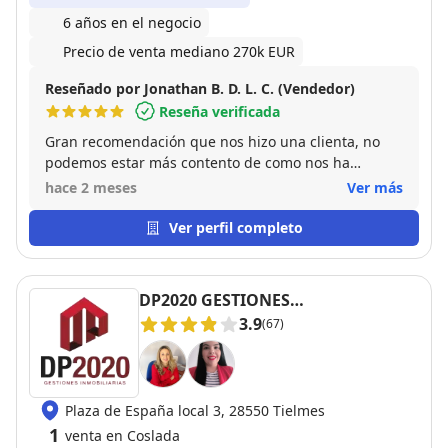
6 años en el negocio
Precio de venta mediano 270k EUR
Reseñado por Jonathan B. D. L. C. (Vendedor)
Reseña verificada
Gran recomendación que nos hizo una clienta, no
podemos estar más contento de como nos ha
acompañado en todo el proceso burocrático,
hace 2 meses
Ver más
ayudándonos en todo. Se nota la gran
profesionalidad que tiene y aparte una gran
Ver perfil completo
persona. Sin duda le volvería a elegir si cambio de
vivienda. Muchas gracias por todo Pablo!!!
DP2020 GESTIONES
INMOBILIARIAS
3.9
(67)
Plaza de España local 3, 28550 Tielmes
1
venta en Coslada