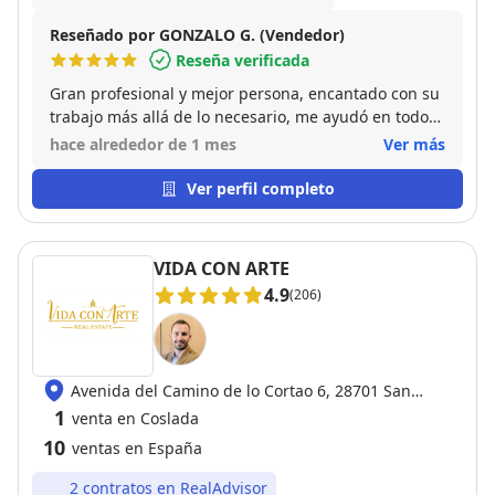
Reseñado por GONZALO G. (Vendedor)
Reseña verificada
Gran profesional y mejor persona, encantado con su
trabajo más allá de lo necesario, me ayudó en todo
el proceso, buscar alquiler a mis inquilinos, incluso
hace alrededor de 1 mes
Ver más
puso de su bolsillo dinero para ayudarles con un
trastero, al irse los inquilinos pusieron alarma en el
Ver perfil completo
piso a su coste, trato super cercano, ahora lo
considero un amigo ! GRACIAS MARIO!!!!!!!!!!!
VIDA CON ARTE
4.9
(206)
Avenida del Camino de lo Cortao 6, 28701 San
Sebastián de los Reyes
1
venta en Coslada
10
ventas en España
2 contratos en RealAdvisor