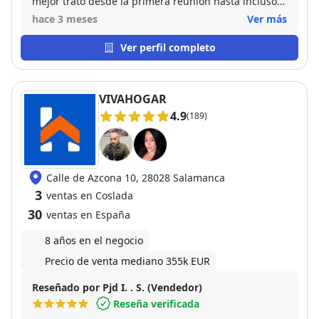
mejor trato desde la primera reunión hasta incluso
después de la firma. Cercanos, amables y muy
hace 3 meses
Ver más
profesionales, totalmente recomendable!
Ver perfil completo
VIVAHOGAR
4.9
(189)
Calle de Azcona 10, 28028 Salamanca
3
ventas en Coslada
30
ventas en España
8 años en el negocio
Precio de venta mediano 355k EUR
Reseñado por Pjd I. . S. (Vendedor)
Reseña verificada