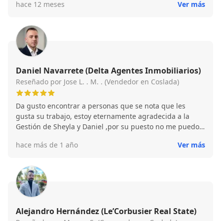
hace 12 meses
Ver más
Daniel Navarrete (Delta Agentes Inmobiliarios)
Reseñado por Jose L. . M. . (Vendedor en Coslada)
Da gusto encontrar a personas que se nota que les
gusta su trabajo, estoy eternamente agradecida a la
Gestión de Sheyla y Daniel ,por su puesto no me puedo
olvidar de ese pedazo de departamento financiero
hace más de 1 año
Ver más
llamado Iván , que ha hecho realidad el poder realizar el
sueño de mi vida. Mil gracias chicos, seguir así que os
irá muy bien 😊😊
Alejandro Hernández (Le’Corbusier Real State)