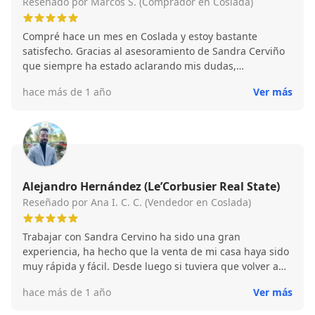
Reseñado por Marcos S. (Comprador en Coslada)
Compré hace un mes en Coslada y estoy bastante
satisfecho. Gracias al asesoramiento de Sandra Cerviño
que siempre ha estado aclarando mis dudas,
resolviendo cuestiones y dando soluciones de manera
hace más de 1 año
Ver más
transparente y sincera, pues ha sido clave en una de las
compras más importantes como lo es la de mi primera
vivienda.
Alejandro Hernández (Le’Corbusier Real State)
Reseñado por Ana I. C. C. (Vendedor en Coslada)
Trabajar con Sandra Cervino ha sido una gran
experiencia, ha hecho que la venta de mi casa haya sido
muy rápida y fácil. Desde luego si tuviera que volver a
realizar otra operación de venta, volvería a trabajar con
hace más de 1 año
Ver más
ella.