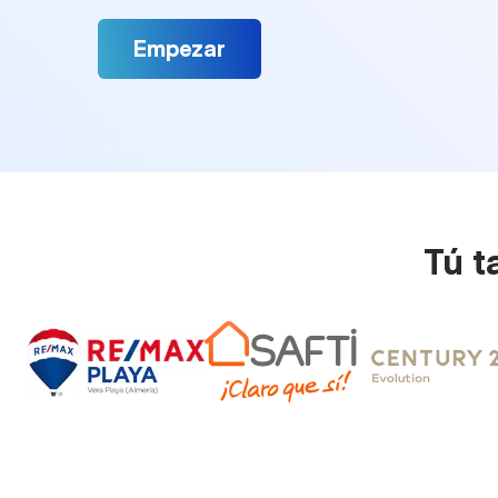
Empezar
Tú t