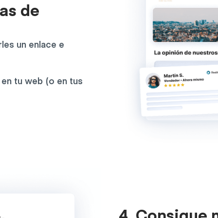
ñas de
rles un enlace e
en tu web (o en tus
4. Consigue 