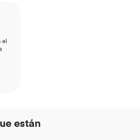
 el
a
que están