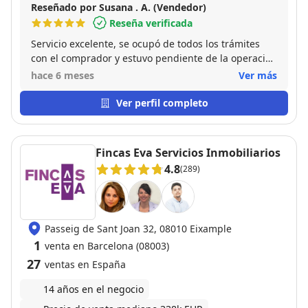
Reseñado por Susana . A. (Vendedor)
Reseña verificada
Servicio excelente, se ocupó de todos los trámites
con el comprador y estuvo pendiente de la operación
en todo momento hasta la finalización y firma de la
hace 6 meses
Ver más
venta
Ver perfil completo
Fincas Eva Servicios Inmobiliarios
4.8
(289)
Passeig de Sant Joan 32, 08010 Eixample
1
venta en Barcelona (08003)
27
ventas en España
14 años en el negocio