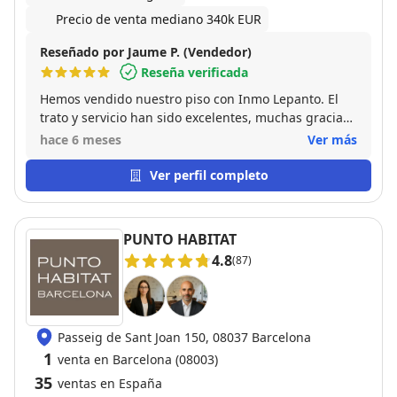
Precio de venta mediano 340k EUR
Reseñado por Jaume P. (Vendedor)
Reseña verificada
Hemos vendido nuestro piso con Inmo Lepanto. El
trato y servicio han sido excelentes, muchas gracias
a todo el equipo y en especial a Óscar Benito por su
hace 6 meses
Ver más
gestión y asesoramiento en todo el proceso que nos
ha aportado tranquilidad en una operación tan
Ver perfil completo
importante. Un profesional increíble!
PUNTO HABITAT
4.8
(87)
Passeig de Sant Joan 150, 08037 Barcelona
1
venta en Barcelona (08003)
35
ventas en España