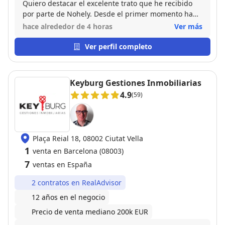
Quiero destacar el excelente trato que he recibido
por parte de Nohely. Desde el primer momento ha
sido muy amable, cercana y profesional, resolviendo
hace alrededor de 4 horas
Ver más
todas mis dudas con rapidez y acompañándome
durante todo el proceso. Su dedicación, atención al
Ver perfil completo
detalle y disposición para ayudar han hecho que la
experiencia haya sido muy positiva. Sin duda,
recomiendo trabajar con ella a cualquier persona
Keyburg Gestiones Inmobiliarias
que busque un agente inmobiliario de confianza.
4.9
(59)
Plaça Reial 18, 08002 Ciutat Vella
1
venta en Barcelona (08003)
7
ventas en España
2 contratos en RealAdvisor
12 años en el negocio
Precio de venta mediano 200k EUR