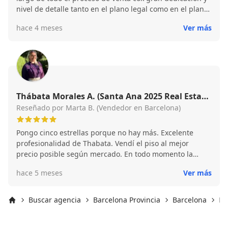
nivel de detalle tanto en el plano legal como en el plano
comercial y relacional con el comprador. 100%
hace 4 meses
Ver más
recomendable
Thábata Morales A. (Santa Ana 2025 Real Estate
- Thábata Morales)
Reseñado por Marta B. (Vendedor en Barcelona)
Pongo cinco estrellas porque no hay más. Excelente
profesionalidad de Thabata. Vendí el piso al mejor
precio posible según mercado. En todo momento la
atención fue exquisita, clara y transparente. Rapidez y
hace 5 meses
Ver más
comodidad a la hora de venderlo. Si alguna vez tengo
que volver a hacer una gestión similar ya sea venta o
compra de un inmueble, no voy a dudar ni un segundo
Buscar agencia
Barcelona Provincia
Barcelona
Ba
en donde acudir. Gracias Thabata por tu esfuerzo diario.
Inicio