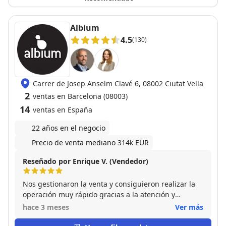
Albium
4.5
(130)
Carrer de Josep Anselm Clavé 6, 08002 Ciutat Vella
2
ventas en Barcelona (08003)
14
ventas en España
22 años en el negocio
Precio de venta mediano 314k EUR
Reseñado por Enrique V. (Vendedor)
Nos gestionaron la venta y consiguieron realizar la
operación muy rápido gracias a la atención y
profesionalidad de Paola. Una muy grata
hace 3 meses
Ver más
experiencia.