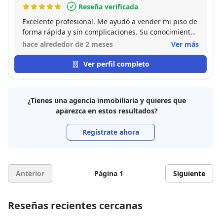
Reseña verificada
Excelente profesional. Me ayudó a vender mi piso de
forma rápida y sin complicaciones. Su conocimiento
del mercado y su dedicación marcaron la diferencia
hace alrededor de 2 meses
Ver más
en todo el proceso. Estuvo atenta a cada detalle y me
transmitió muchísima seguridad. Sin duda,
Ver perfil completo
recomiendo sus servicios a cualquiera que busque
vender.
¿Tienes una agencia inmobiliaria y quieres que
aparezca en estos resultados?
Regístrate ahora
Anterior
Página 1
Siguiente
Reseñas recientes cercanas