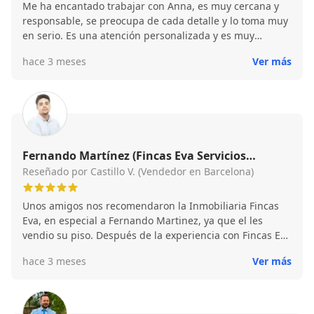
Me ha encantado trabajar con Anna, es muy cercana y
responsable, se preocupa de cada detalle y lo toma muy
en serio. Es una atención personalizada y es muy
puntual. Recomiendo 100%
hace 3 meses
Ver más
Fernando Martínez (Fincas Eva Servicios
Inmobiliarios)
Reseñado por Castillo V. (Vendedor en Barcelona)
Unos amigos nos recomendaron la Inmobiliaria Fincas
Eva, en especial a Fernando Martinez, ya que el les
vendio su piso. Después de la experiencia con Fincas Eva
y con Fernando, lo recomiendo. Desde el primer
hace 3 meses
Ver más
momento nos ha transmitido confianza y tranquilidad
para vender mi inmueble con el.