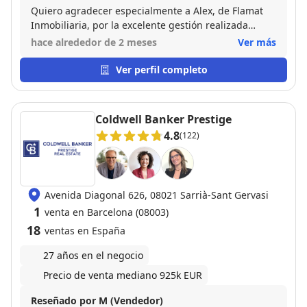
Quiero agradecer especialmente a Alex, de Flamat
Inmobiliaria, por la excelente gestión realizada
durante la venta de mi piso. Desde el primer
hace alrededor de 2 meses
Ver más
momento que nos conocimos en el piso, demostró
una gran profesionalidad, transparencia y
Ver perfil completo
dedicación, manteniéndome informado en todo
momento y resolviendo cualquier duda con rapidez y
cercanía. Todo el proceso se desarrolló de forma ágil
Coldwell Banker Prestige
y eficiente, transmitiéndome mucha tranquilidad en
4.8
(122)
una operación tan importante, como ha sido vender
mi propiedad. Su conocimiento del mercado y su
implicación fueron claves para conseguir una venta
satisfactoria. Sin duda, recomiendo a Alex y al
Avenida Diagonal 626, 08021 Sarrià-Sant Gervasi
equipo de Flamat Inmobiliaria a cualquier persona
1
que esté pensando en vender su vivienda. Ha sido
venta en Barcelona (08003)
una experiencia muy positiva y estoy muy satisfecho
18
ventas en España
con la atención recibida y la calidad de la gestión
realizada.
27 años en el negocio
Precio de venta mediano 925k EUR
Reseñado por M (Vendedor)