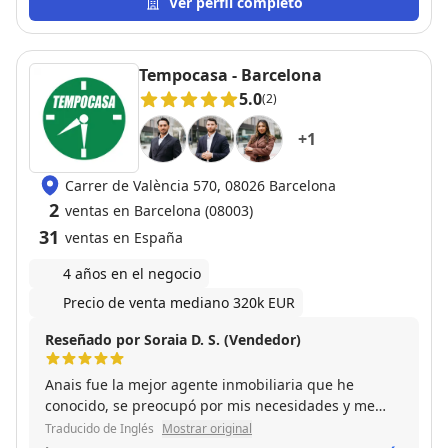
Ver perfil completo
Tempocasa - Barcelona
5.0
(2)
+
1
Carrer de València 570, 08026 Barcelona
2
ventas en Barcelona (08003)
31
ventas en España
4 años en el negocio
Precio de venta mediano 320k EUR
Reseñado por Soraia D. S. (Vendedor)
Anais fue la mejor agente inmobiliaria que he
conocido, se preocupó por mis necesidades y me
propuso las mejores soluciones. Estoy realmente
Traducido de Inglés
Mostrar original
agradecido por su asistencia y profesionalismo.