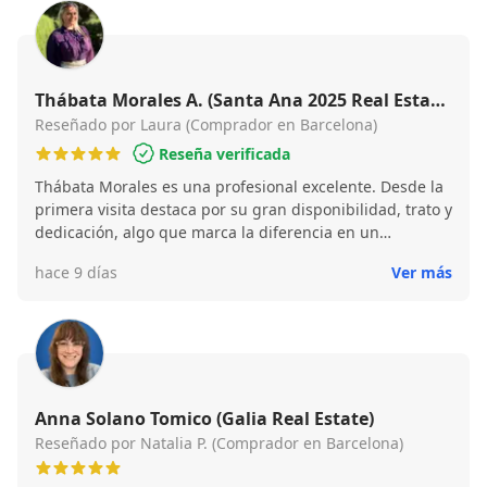
Thábata Morales A. (Santa Ana 2025 Real Estate
- Thábata Morales)
Reseñado por Laura (Comprador en Barcelona)
Reseña verificada
Thábata Morales es una profesional excelente. Desde la
primera visita destaca por su gran disponibilidad, trato y
dedicación, algo que marca la diferencia en un
momento tan importante como la compra de un piso.
hace 9 días
Ver más
Además, he apreciado mucho la pasión que Thábata
transmite por su labor; eso hace que trabaje con mucho
compromiso, positividad y una sonrisa sincera. ¡Gracias
por todo!
Anna Solano Tomico (Galia Real Estate)
Reseñado por Natalia P. (Comprador en Barcelona)