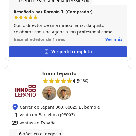
Precio de venta mediano 338k EUR
Reseñado por Romain T. (Comprador)
Como director de una inmobiliaria, da gusto
colaborar con una agencia tan profesional como
Fincas Eva. He realizado una compraventa con Ana y
hace alrededor de 1 mes
Ver más
Rubén para un inmueble en Poble Sec y todo el
proceso ha ido de manera muy fluida y transparente.
Ver perfil completo
Son unos agentes muy éticos y que conocen de
verdad su trabajo. Espero poder volver a coincidir
con ellos próximamente, gracias por todo!
Inmo Lepanto
4.9
(180)
Carrer de Lepant 300, 08025 L'Eixample
1
venta en Barcelona (08003)
29
ventas en España
6 años en el negocio