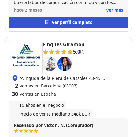
buena labor de comunicación conmigo y con los
vendedores del piso. Respondió siempre
hace 2 meses
Ver más
rápidamente a todas mis consultas y de manera muy
eficaz, con amabilidad y paciencia, incluso después
Ver perfil completo
de haberse efectuado la compra-venta.
Finques Giramon
5.0
(4)
Avinguda de la Riera de Cassoles 43-45,
08012 Sarrià-Sant Gervasi
2
ventas en Barcelona (08003)
30
ventas en España
16 años en el negocio
Precio de venta mediano 348k EUR
Reseñado por Victor . N. (Comprador)