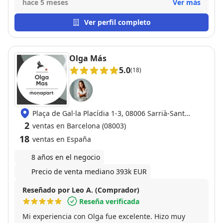
hace 5 meses
Ver más
Ver perfil completo
Olga Más
5.0
(18)
Plaça de Gal·la Placídia 1-3, 08006 Sarrià-Sant
Gervasi
2
ventas en Barcelona (08003)
18
ventas en España
8 años en el negocio
Precio de venta mediano 393k EUR
Reseñado por Leo A. (Comprador)
Reseña verificada
Mi experiencia con Olga fue excelente. Hizo muy