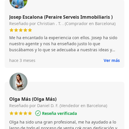
Josep Escalona (Peraire Serveis Immobiliaris )
Reseñado por Christian . T. . (Comprador en Barcelona)
Me ha encantado la experiencia con ellos. Josep ha sido
nuestro agente y nos ha enseñado justo lo que
buscábamos y lo que se adecuaba a nuestras ideas y
presupuesto! Finalmente nos hemos quedado un piso
hace 3 meses
Ver más
estupendo y estamos muy felices. Muchas gracias
Josep:)
Olga Más (Olga Más)
Reseñado por Daniel D. F. (Vendedor en Barcelona)
Reseña verificada
Olga ha sido una gran profesional, me ha ayudado a lo
largo de todo el proceso de venta cok gran dedicación y