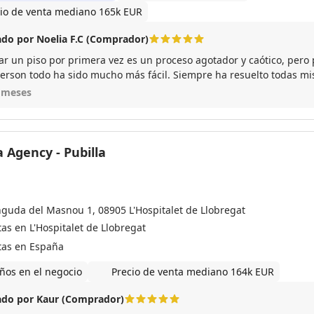
io de venta mediano 165k EUR
do por Noelia F.C (Comprador)
r un piso por primera vez es un proceso agotador y caótico, pero 
erson todo ha sido mucho más fácil. Siempre ha resuelto todas mi
 y ha hecho todo lo que estaba en sus manos ante los imprevistos 
 meses
ndo. Ha sido un placer contar con él, me he sentido acompañada d
 disfrutar del piso!
 Agency - Pubilla
nguda del Masnou 1, 08905 L'Hospitalet de Llobregat
as en L'Hospitalet de Llobregat
tas en España
ños en el negocio
Precio de venta mediano 164k EUR
do por Kaur (Comprador)