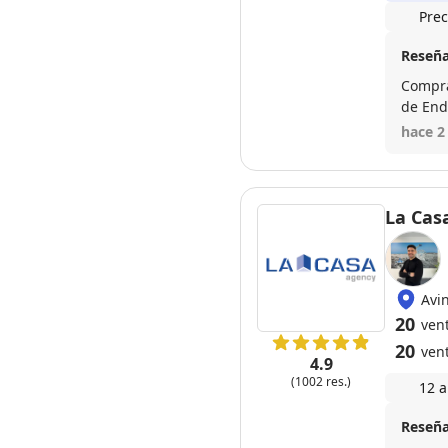
Prec
Reseña
Compra
de End
pocas)
hace 2
surgie
Ahora a
La Casa
Avi
20
vent
20
ven
4.9
(1002 res.)
12 a
Reseña