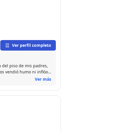
Ver perfil completo
 del piso de mis padres,
os vendió humo ni inflóo
ta. Ha tenido un trato
Ver más
 duda ponernos en sus