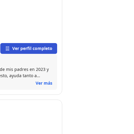
Ver perfil completo
de mis padres en 2023 y
esto, ayuda tanto a
a llegue a buen término.
Ver más