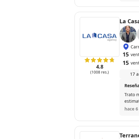
La Cas
Carr
15
vent
15
ven
4.8
(1008 res.)
17 a
Reseña
Trato 
estima
100% E
hace 6
entreg
compra
(han si
Terran