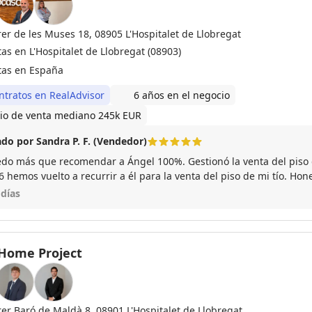
rer de les Muses 18, 08905 L'Hospitalet de Llobregat
as en L'Hospitalet de Llobregat (08903)
tas en España
ntratos en RealAdvisor
6 años en el negocio
io de venta mediano 245k EUR
do por Sandra P. F. (Vendedor)
do más que recomendar a Ángel 100%. Gestionó la venta del piso 
 hemos vuelto a recurrir a él para la venta del piso de mi tío. Hon
dor como vendedor. Hace todo lo posible para que la compra-vent
 días
ue recomendar a alguien como gestor es a Ángel. Quizás no sea la última vez que
temos 😊
Home Project
rer Baró de Maldà 8, 08901 L'Hospitalet de Llobregat