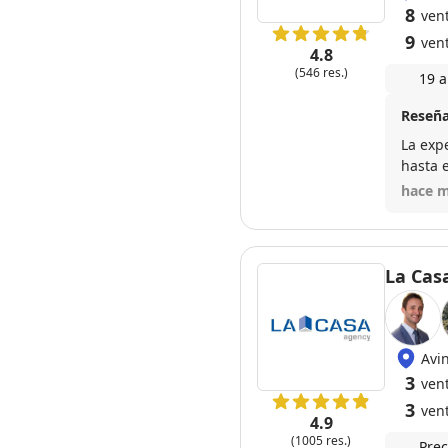
8
vent
9
ven
4.8
(546 res.)
19 a
Reseña
La expe
hasta 
encuentr
hace m
se ha r
proces
La Casa
Avi
3
vent
3
ven
4.9
(1005 res.)
Prec