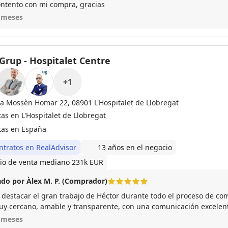
ntento con mi compra, gracias
 meses
Grup - Hospitalet Centre
+
1
ça Mossèn Homar 22, 08901 L'Hospitalet de Llobregat
as en L'Hospitalet de Llobregat
tas en España
ntratos en RealAdvisor
13 años en el negocio
io de venta mediano 231k EUR
do por Àlex M. P. (Comprador)
 destacar el gran trabajo de Héctor durante todo el proceso de co
uy cercano, amable y transparente, con una comunicación excelent
nto para resolver cualquier duda. Ha hecho que todo el proceso fuese mucho más
 meses
 tranquilo. Muy recomendable trabajar con él.