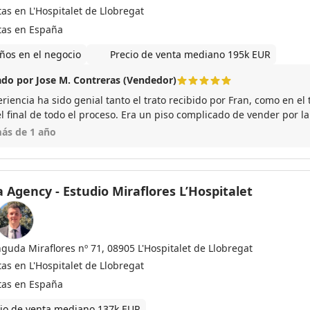
as en L'Hospitalet de Llobregat
tas en España
ños en el negocio
Precio de venta mediano 195k EUR
do por Jose M. Contreras (Vendedor)
riencia ha sido genial tanto el trato recibido por Fran, como en el
el final de todo el proceso. Era un piso complicado de vender por l
a, pero en pocas semanas lo ha conseguido vender. Gracias a su buen trabajo el proces
ás de 1 año
ealizado rapido y satisfactorio en todo. Tambien agracedecer a Lidi
o de la documentacion.
 Agency - Estudio Miraflores L’Hospitalet
nguda Miraflores nº 71, 08905 L'Hospitalet de Llobregat
as en L'Hospitalet de Llobregat
tas en España
io de venta mediano 137k EUR