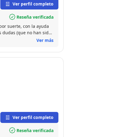
Ver perfil completo
Reseña verificada
por suerte, con la ayuda
s dudas (que no han sido
que han podido ir
Ver más
urante todo el camino.
Ver perfil completo
Reseña verificada