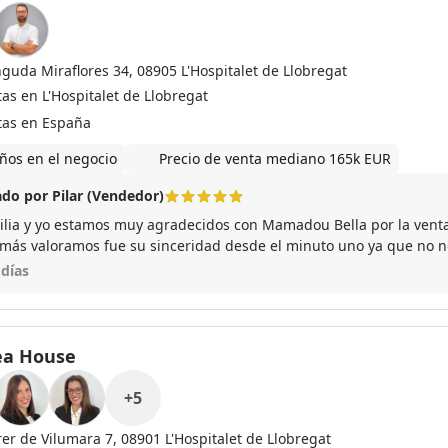
nguda Miraflores 34, 08905 L'Hospitalet de Llobregat
as en L'Hospitalet de Llobregat
tas en España
ños en el negocio
Precio de venta mediano 165k EUR
do por Pilar (Vendedor)
ilia y yo estamos muy agradecidos con Mamadou Bella por la venta
 más valoramos fue su sinceridad desde el minuto uno ya que no n
io de la vivienda para captarnos sino que fue transparente y realis
 días
 de los que ya no se ven hoy en día y una gestión impecable sin
ha sido el mayor acierto.
ea House
+
5
rer de Vilumara 7, 08901 L'Hospitalet de Llobregat