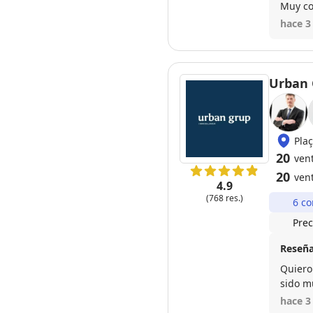
Muy co
hace 3
Urban 
Pla
20
vent
20
ven
4.9
(768 res.)
6 co
Prec
Reseña
Quiero
sido m
en todo mome
hace 3
fácil y