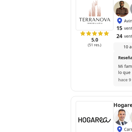
Avi
15
vent
24
ven
5.0
(51 res.)
10 a
Reseña
Mi fam
lo que
el prec
hace 9
humano
manos 
Hogar
Car