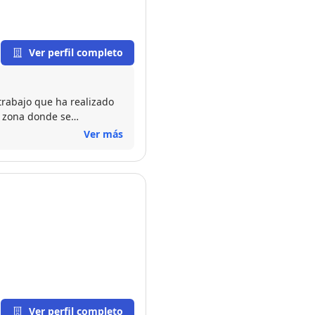
Ver perfil completo
 trabajo que ha realizado
a zona donde se
o
Ver más
a el trato con todo el
Ver perfil completo