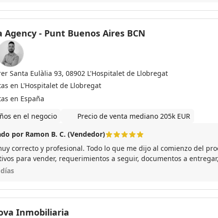
a Agency - Punt Buenos Aires BCN
er Santa Eulàlia 93, 08902 L'Hospitalet de Llobregat
as en L'Hospitalet de Llobregat
tas en España
ños en el negocio
Precio de venta mediano 205k EUR
do por Ramon B. C. (Vendedor)
muy correcto y profesional. Todo lo que me dijo al comienzo del pro
tivos para vender, requerimientos a seguir, documentos a entregar,.
l único pero, lo digo con ánimo de mejora continua, es la ausencia
 días
a de las arras y la fecha de venta. Entiendo que no dependa de vos
dor pero hubiera agradecido una comunicación durante esas se
do casi mes y medio). Pero insisto, estoy satisfecho con el servicio 
ova Inmobiliaria