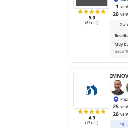
1
vent
20
ven
5.0
(61 res.)
2 añ
Reseña
Muy bu
hace 1
IMNOV
25
vent
26
ven
4.9
(17 res.)
19 c