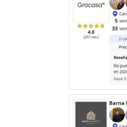
Car
5
vent
33
ven
4.8
(251 res.)
2 co
Prec
Reseña
No pue
en 2026
compra
hace 5
Si tengo q
contac
Barna 
Car