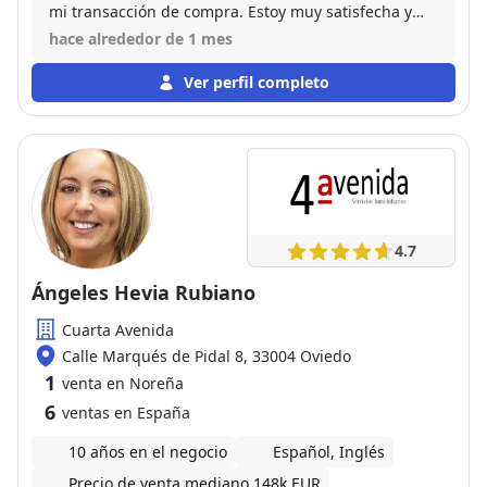
mi transacción de compra. Estoy muy satisfecha y
recomiendo a este gran profesional.
hace alrededor de 1 mes
Ver perfil completo
4.7
Ángeles Hevia Rubiano
Cuarta Avenida
Calle Marqués de Pidal 8, 33004 Oviedo
1
venta en Noreña
6
ventas en España
10 años en el negocio
Español, Inglés
Precio de venta mediano 148k EUR