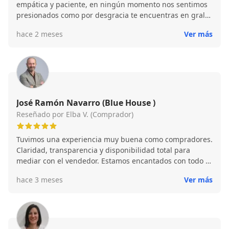
empática y paciente, en ningún momento nos sentimos
presionados como por desgracia te encuentras en gral
en el sector de la venta. Fue la primera vez que se
hace 2 meses
Ver más
compró una vivienda y Mireia supo informarnos muy
bien, aclarando todas nuestras dudas y preocupada por
cerciorarse que tomáramos una buena decisión, está al
pie del cañón hasta el último momento. Estamos muy
contentos con su labor.
José Ramón Navarro (Blue House )
Reseñado por Elba V. (Comprador)
Tuvimos una experiencia muy buena como compradores.
Claridad, transparencia y disponibilidad total para
mediar con el vendedor. Estamos encantados con todo el
proceso y con nuestra compra de vivienda.
hace 3 meses
Ver más