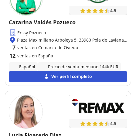
4.5
Catarina Valdés Pozueco
Erssy Pozueco
Plaza Maximiliano Arboleya 5, 33980 Pola de Laviana /
Oviedo
7
ventas en Comarca de Oviedo
12
ventas en España
Español
Precio de venta mediano 144k EUR
Ver perfil completo
4.5
Lucia Figaredo Díaz