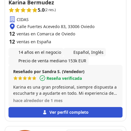
Karina Bermudez
5.0
(2 res.)
CIDAS
Calle Fuertes Acevedo 83, 33006 Oviedo
12
ventas en Comarca de Oviedo
12
ventas en España
14 años en el negocio
Español, Inglés
Precio de venta mediano 153k EUR
Reseñado por Sandra S. (Vendedor)
Reseña verificada
Karina es una gran profesional, siempre dispuesta a
escucharte y a ayudarte en todo. Mi experiencia de
venta de piso con ella ha sido excelente. Altamente
hace alrededor de 1 mes
recomendable!
Ver perfil completo