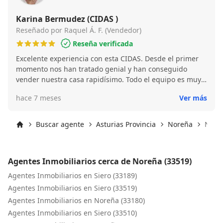
Karina Bermudez (CIDAS )
Reseñado por Raquel Á. F. (Vendedor)
Reseña verificada
Excelente experiencia con esta CIDAS. Desde el primer
momento nos han tratado genial y han conseguido
vender nuestra casa rapidísimo. Todo el equipo es muy
profesional, pero queremos destacar especialmente a
hace 7 meses
Ver más
Karina, que ha sido súper eficiente y nos ha ayudado en
todo lo que necesitábamos, siempre disponible y
resolutiva. Además, realizan fotos profesionales que
Buscar agente
Asturias Provincia
Noreña
Noreñ
sacan la mejor versión de la vivienda, lo que sin duda
Inicio
marca la diferencia. Muchísimas gracias por todo.
Recomendamos esta inmobiliaria al 100 % a cualquiera
Agentes Inmobiliarios cerca de Noreña (33519)
que quiera vender su casa con rapidez y tranquilidad.
Agentes Inmobiliarios en Siero (33189)
Agentes Inmobiliarios en Siero (33519)
Agentes Inmobiliarios en Noreña (33180)
Agentes Inmobiliarios en Siero (33510)