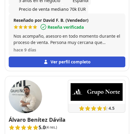
5 años en el negocio
Español
Precio de venta mediano 70k EUR
Reseñado por David F. B. (Vendedor)
Reseña verificada
Nos acompaño, asesoro en todo momento durante el
proceso de venta. Persona muy cercana que
entiende y se adapta a las necesidades de cada
hace 9 días
cliente. Me vendio la propiedad en menos de un
mes. Para mi, un 10 tanto como profesional como
Ver perfil completo
persona.
4.5
Álvaro Benítez Dávila
5.0
(4 res.)