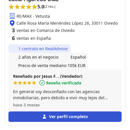
5.0
(2 res.)
RE/MAX - Vetusta
Calle Rosa María Menéndez López 26, 33011 Oviedo
3
ventas en Comarca de Oviedo
6
ventas en España
1 contrato en RealAdvisor
2 años en el negocio
Español
Precio de venta mediano 105k EUR
Reseñado por Jesus F. . (Vendedor)
Reseña verificada
En general soy desconfiado con las agencias
inmobiliarias, pero debido a vivir muy lejos del
inmueble que quería vender, me vi obligado a
hace 3 meses
contactar con algunas agencias, las cuales no me
hicieron mucho caso, debido a que los locales
Ver perfil completo
comerciales son difíciles de vender en el momento
actual. Lucia contacto conmigo demostrando, al