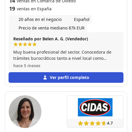
14
ventas en Comarca de Oviedo
19
ventas en España
20 años en el negocio
Español
Precio de venta mediano 87k EUR
Reseñado por Belen A. G. (Vendedor)
Muy buena profesional del sector. Conocedora de
trámites burocráticos tanto a nivel local como
provincial o estatal. Y siempre disponible tanto para
hace 5 meses
mí como vendedor ,como para mí comprador Con
ella me despreocupe de la venta pues todo lo
Ver perfil completo
gestiono ella
4.7