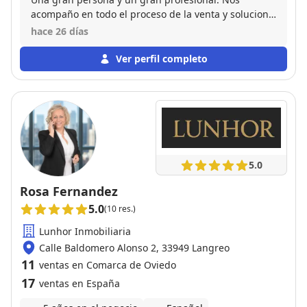
acompaño en todo el proceso de la venta y solucionó
todos los problemas que surgieron durante la
hace 26 días
misma tanto a nosotros como a los compradores. Sin
duda volvería a confiar en sus servicios en todas las
Ver perfil completo
ocasiones.
5.0
Rosa Fernandez
5.0
(10 res.)
Lunhor Inmobiliaria
Calle Baldomero Alonso 2, 33949 Langreo
11
ventas en Comarca de Oviedo
17
ventas en España