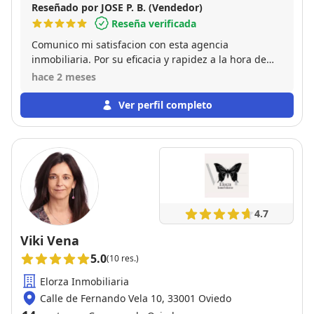
Reseñado por JOSE P. B. (Vendedor)
Reseña verificada
Comunico mi satisfacion con esta agencia
inmobiliaria. Por su eficacia y rapidez a la hora de
publicar y vender el piso que tenia en propiedad.
hace 2 meses
Por otro lado las gracias a su comercial Placido, por
tenerme al tanto de todo en cada momento y
Ver perfil completo
hacerme las cosas mas faciles. Por lo tanto
recomiendo esta agencia a todo el que desee hacer
publicación de una venta.
4.7
Viki Vena
5.0
(10 res.)
Elorza Inmobiliaria
Calle de Fernando Vela 10, 33001 Oviedo