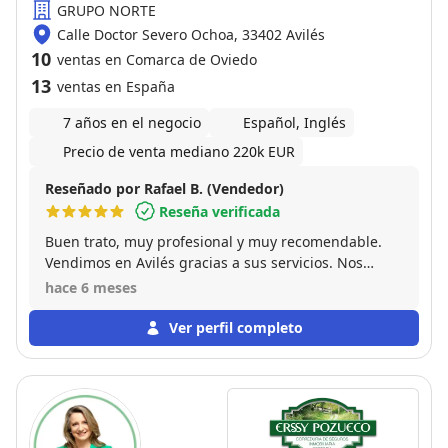
GRUPO NORTE
Calle Doctor Severo Ochoa, 33402 Avilés
10
ventas en Comarca de Oviedo
13
ventas en España
7 años en el negocio
Español, Inglés
Precio de venta mediano 220k EUR
Reseñado por Rafael B. (Vendedor)
Reseña verificada
Buen trato, muy profesional y muy recomendable.
Vendimos en Avilés gracias a sus servicios. Nos
aconsejó y fue mas sencillo de lo que pensabamos.
hace 6 meses
10/10
Ver perfil completo