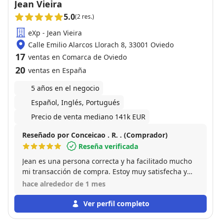
Jean Vieira
5.0
(2 res.)
eXp - Jean Vieira
Calle Emilio Alarcos Llorach 8, 33001 Oviedo
17
ventas en Comarca de Oviedo
20
ventas en España
5 años en el negocio
Español, Inglés, Portugués
Precio de venta mediano 141k EUR
Reseñado por Conceicao . R. . (Comprador)
Reseña verificada
Jean es una persona correcta y ha facilitado mucho
mi transacción de compra. Estoy muy satisfecha y
recomiendo a este gran profesional.
hace alrededor de 1 mes
Ver perfil completo