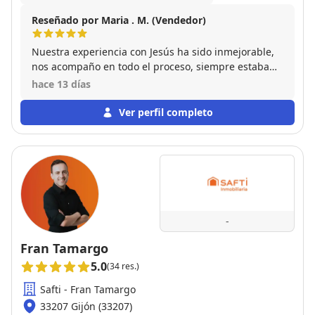
Reseñado por Maria . M. (Vendedor)
Nuestra experiencia con Jesús ha sido inmejorable,
nos acompaño en todo el proceso, siempre estaba
disponible para cualquier duda y en la primera visita
hace 13 días
al inmueble se cerro la venta. Un profesional con
todas las letras. Muy agradecidos por todo. Volvería
Ver perfil completo
a confiar en el sin duda.
-
Fran Tamargo
5.0
(34 res.)
Safti - Fran Tamargo
33207 Gijón (33207)