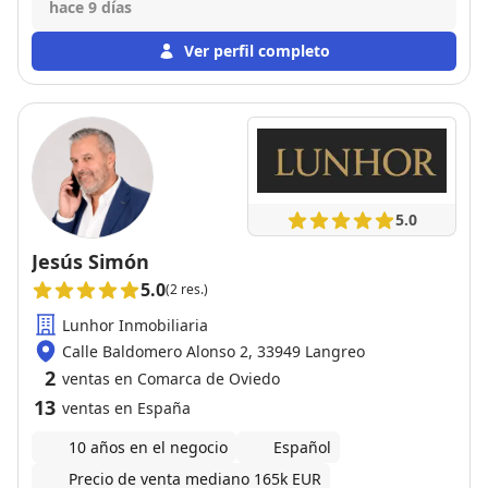
entiende y se adapta a las necesidades de cada
hace 9 días
cliente. Me vendio la propiedad en menos de un
mes. Para mi, un 10 tanto como profesional como
Ver perfil completo
persona.
5.0
Jesús Simón
5.0
(2 res.)
Lunhor Inmobiliaria
Calle Baldomero Alonso 2, 33949 Langreo
2
ventas en Comarca de Oviedo
13
ventas en España
10 años en el negocio
Español
Precio de venta mediano 165k EUR