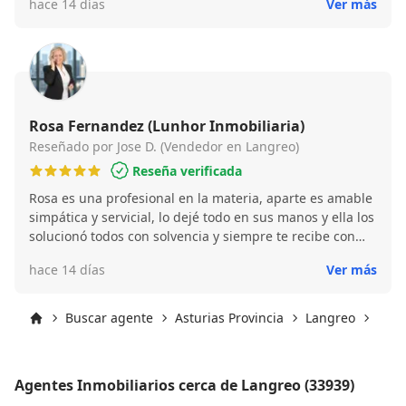
hace 14 días
Ver más
Rosa Fernandez (Lunhor Inmobiliaria)
Reseñado por Jose D. (Vendedor en Langreo)
Reseña verificada
Rosa es una profesional en la materia, aparte es amable
simpática y servicial, lo dejé todo en sus manos y ella los
solucionó todos con solvencia y siempre te recibe con
amabilidad y una sonrisa en la cara, si tengo que hacer
hace 14 días
Ver más
alguna transacción más lo haría con ella sin ninguna
duda.
Buscar agente
Asturias Provincia
Langreo
Lang
Inicio
Agentes Inmobiliarios cerca de Langreo (33939)