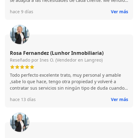
se adapta a las necesidades de cada cliente. Me vendio
la propiedad en menos de un mes. Para mi, un 10 tanto
hace 9 días
Ver más
como profesional como persona.
Rosa Fernandez (Lunhor Inmobiliaria)
Reseñado por Ines O. (Vendedor en Langreo)
Todo perfecto excelente trato, muy personal y amable
,sabe lo que hace, tengo otra propiedad y volveré a
contratar sus servicios sin ningún tipo de duda cuando
los necesite, totalmente recomendable.
hace 13 días
Ver más