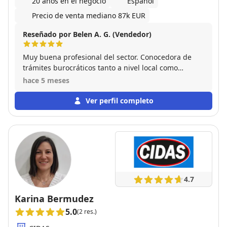
20 años en el negocio
Español
Precio de venta mediano 87k EUR
Reseñado por Belen A. G. (Vendedor)
Muy buena profesional del sector. Conocedora de
trámites burocráticos tanto a nivel local como
provincial o estatal. Y siempre disponible tanto para
hace 5 meses
mí como vendedor ,como para mí comprador Con
ella me despreocupe de la venta pues todo lo
Ver perfil completo
gestiono ella
4.7
Karina Bermudez
5.0
(2 res.)