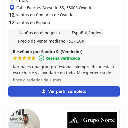
CIDAS
Calle Fuertes Acevedo 83, 33006 Oviedo
12
ventas en Comarca de Oviedo
12
ventas en España
14 años en el negocio
Español, Inglés
Precio de venta mediano 153k EUR
Reseñado por Sandra S. (Vendedor)
Reseña verificada
Karina es una gran profesional, siempre dispuesta a
escucharte y a ayudarte en todo. Mi experiencia de
venta de piso con ella ha sido excelente. Altamente
hace alrededor de 1 mes
recomendable!
Ver perfil completo