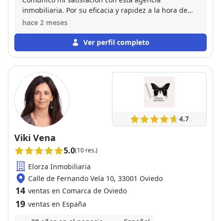
inmobiliaria. Por su eficacia y rapidez a la hora de
publicar y vender el piso que tenia en propiedad.
hace 2 meses
Por otro lado las gracias a su comercial Placido, por
tenerme al tanto de todo en cada momento y
Ver perfil completo
hacerme las cosas mas faciles. Por lo tanto
recomiendo esta agencia a todo el que desee hacer
publicación de una venta.
4.7
Viki Vena
5.0
(10 res.)
Elorza Inmobiliaria
Calle de Fernando Vela 10, 33001 Oviedo
14
ventas en Comarca de Oviedo
19
ventas en España