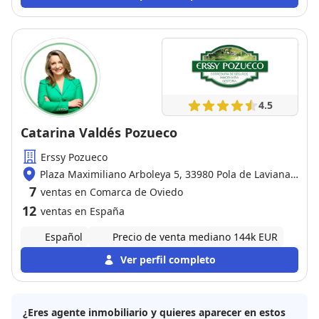
4.5
Catarina Valdés Pozueco
Erssy Pozueco
Plaza Maximiliano Arboleya 5, 33980 Pola de Laviana /
Oviedo
7
ventas en Comarca de Oviedo
12
ventas en España
Español
Precio de venta mediano 144k EUR
Ver perfil completo
¿Eres agente inmobiliario y quieres aparecer en estos