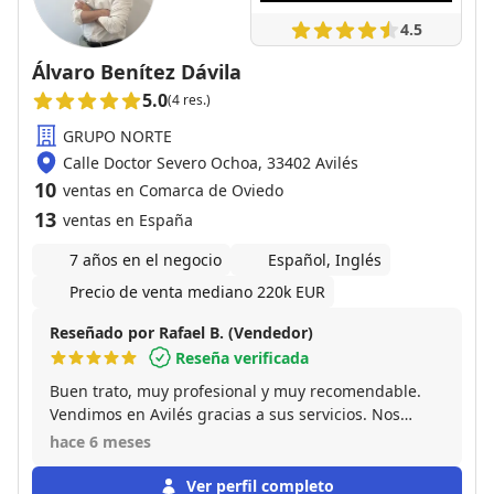
4.5
Álvaro Benítez Dávila
5.0
(4 res.)
GRUPO NORTE
Calle Doctor Severo Ochoa, 33402 Avilés
10
ventas en Comarca de Oviedo
13
ventas en España
7 años en el negocio
Español, Inglés
Precio de venta mediano 220k EUR
Reseñado por Rafael B. (Vendedor)
Reseña verificada
Buen trato, muy profesional y muy recomendable.
Vendimos en Avilés gracias a sus servicios. Nos
aconsejó y fue mas sencillo de lo que pensabamos.
hace 6 meses
10/10
Ver perfil completo