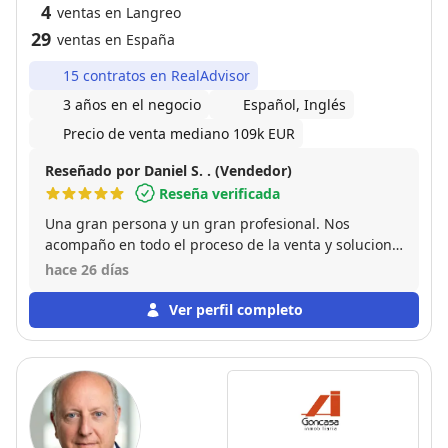
4
ventas en Langreo
29
ventas en España
15 contratos en RealAdvisor
3 años en el negocio
Español, Inglés
Precio de venta mediano 109k EUR
Reseñado por Daniel S. . (Vendedor)
Reseña verificada
Una gran persona y un gran profesional. Nos
acompaño en todo el proceso de la venta y solucionó
todos los problemas que surgieron durante la
hace 26 días
misma tanto a nosotros como a los compradores. Sin
duda volvería a confiar en sus servicios en todas las
Ver perfil completo
ocasiones.