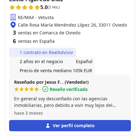
5.0
(2 res.)
RE/MAX - Vetusta
Calle Rosa María Menéndez López 26, 33011 Oviedo
3
ventas en Comarca de Oviedo
6
ventas en España
1 contrato en RealAdvisor
2 años en el negocio
Español
Precio de venta mediano 105k EUR
Reseñado por Jesus F. . (Vendedor)
Reseña verificada
En general soy desconfiado con las agencias
inmobiliarias, pero debido a vivir muy lejos del
inmueble que quería vender, me vi obligado a
hace 3 meses
contactar con algunas agencias, las cuales no me
hicieron mucho caso, debido a que los locales
Ver perfil completo
comerciales son difíciles de vender en el momento
actual. Lucia contacto conmigo demostrando, al