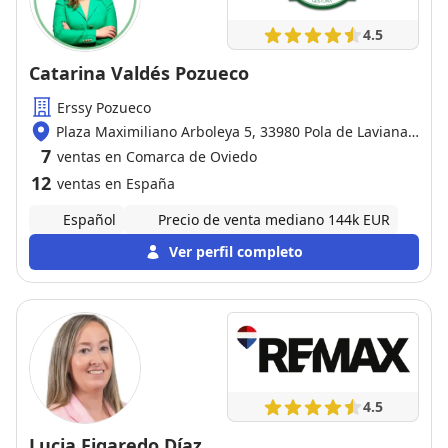
4.5
Catarina Valdés Pozueco
Erssy Pozueco
Plaza Maximiliano Arboleya 5, 33980 Pola de Laviana /
Oviedo
7
ventas en Comarca de Oviedo
12
ventas en España
Español
Precio de venta mediano 144k EUR
Ver perfil completo
4.5
Lucia Figaredo Díaz