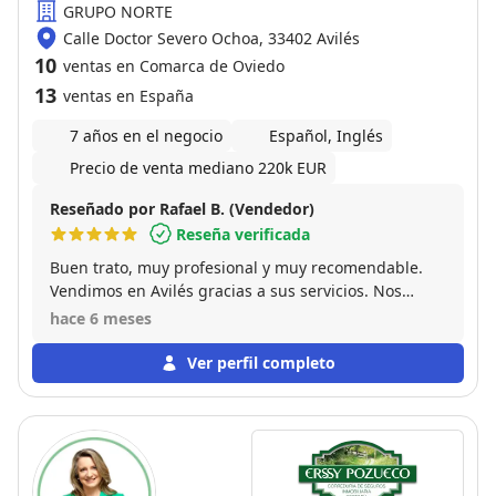
GRUPO NORTE
Calle Doctor Severo Ochoa, 33402 Avilés
10
ventas en Comarca de Oviedo
13
ventas en España
7 años en el negocio
Español, Inglés
Precio de venta mediano 220k EUR
Reseñado por Rafael B. (Vendedor)
Reseña verificada
Buen trato, muy profesional y muy recomendable.
Vendimos en Avilés gracias a sus servicios. Nos
aconsejó y fue mas sencillo de lo que pensabamos.
hace 6 meses
10/10
Ver perfil completo