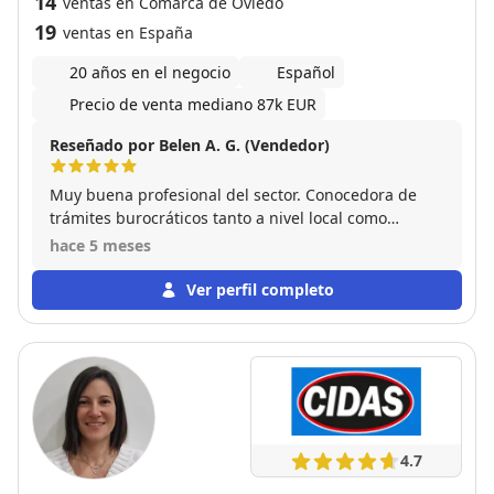
14
ventas en Comarca de Oviedo
19
ventas en España
20 años en el negocio
Español
Precio de venta mediano 87k EUR
Reseñado por Belen A. G. (Vendedor)
Muy buena profesional del sector. Conocedora de
trámites burocráticos tanto a nivel local como
provincial o estatal. Y siempre disponible tanto para
hace 5 meses
mí como vendedor ,como para mí comprador Con
ella me despreocupe de la venta pues todo lo
Ver perfil completo
gestiono ella
4.7