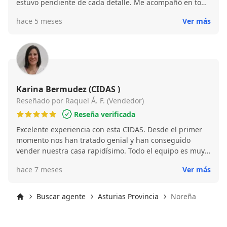
estuvo pendiente de cada detalle. Me acompañó en todo
el proceso y logró una venta rápida y en muy buenas
hace 5 meses
Ver más
condiciones. Sin duda, lo recomiendo por su
profesionalismo y excelente trato.
Karina Bermudez (CIDAS )
Reseñado por Raquel Á. F. (Vendedor)
Reseña verificada
Excelente experiencia con esta CIDAS. Desde el primer
momento nos han tratado genial y han conseguido
vender nuestra casa rapidísimo. Todo el equipo es muy
profesional, pero queremos destacar especialmente a
hace 7 meses
Ver más
Karina, que ha sido súper eficiente y nos ha ayudado en
todo lo que necesitábamos, siempre disponible y
resolutiva. Además, realizan fotos profesionales que
Buscar agente
Asturias Provincia
Noreña
sacan la mejor versión de la vivienda, lo que sin duda
Inicio
marca la diferencia. Muchísimas gracias por todo.
Recomendamos esta inmobiliaria al 100 % a cualquiera