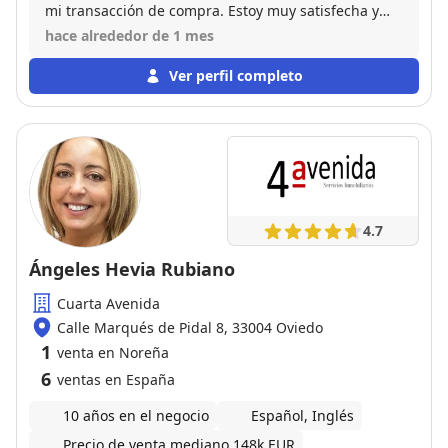
mi transacción de compra. Estoy muy satisfecha y
recomiendo a este gran profesional.
hace alrededor de 1 mes
Ver perfil completo
4.7
Ángeles Hevia Rubiano
Cuarta Avenida
Calle Marqués de Pidal 8, 33004 Oviedo
1
venta en Noreña
6
ventas en España
10 años en el negocio
Español, Inglés
Precio de venta mediano 148k EUR