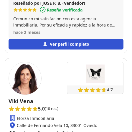
Reseñado por JOSE P. B. (Vendedor)
Reseña verificada
Comunico mi satisfacion con esta agencia
inmobiliaria. Por su eficacia y rapidez a la hora de
publicar y vender el piso que tenia en propiedad.
hace 2 meses
Por otro lado las gracias a su comercial Placido, por
tenerme al tanto de todo en cada momento y
Ver perfil completo
hacerme las cosas mas faciles. Por lo tanto
recomiendo esta agencia a todo el que desee hacer
publicación de una venta.
4.7
Viki Vena
5.0
(10 res.)
Elorza Inmobiliaria
Calle de Fernando Vela 10, 33001 Oviedo