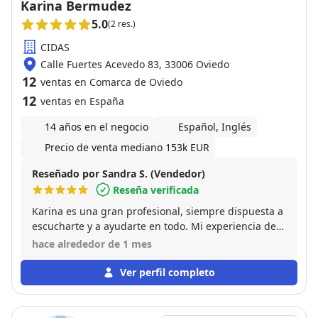
Karina Bermudez
5.0
(2 res.)
CIDAS
Calle Fuertes Acevedo 83, 33006 Oviedo
12
ventas en Comarca de Oviedo
12
ventas en España
14 años en el negocio
Español, Inglés
Precio de venta mediano 153k EUR
Reseñado por Sandra S. (Vendedor)
Reseña verificada
Karina es una gran profesional, siempre dispuesta a
escucharte y a ayudarte en todo. Mi experiencia de
venta de piso con ella ha sido excelente. Altamente
hace alrededor de 1 mes
recomendable!
Ver perfil completo