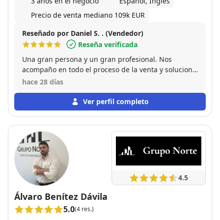
3 años en el negocio
Español, Inglés
Precio de venta mediano 109k EUR
Reseñado por Daniel S. . (Vendedor)
Reseña verificada
Una gran persona y un gran profesional. Nos
acompaño en todo el proceso de la venta y solucionó
todos los problemas que surgieron durante la
hace 28 días
misma tanto a nosotros como a los compradores. Sin
duda volvería a confiar en sus servicios en todas las
Ver perfil completo
ocasiones.
4.5
Álvaro Benítez Dávila
5.0
(4 res.)