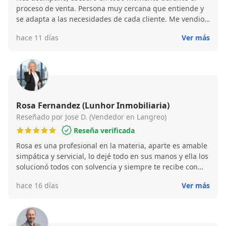
proceso de venta. Persona muy cercana que entiende y
se adapta a las necesidades de cada cliente. Me vendio
la propiedad en menos de un mes. Para mi, un 10 tanto
hace 11 días
Ver más
como profesional como persona.
Rosa Fernandez (Lunhor Inmobiliaria)
Reseñado por Jose D. (Vendedor en Langreo)
Reseña verificada
Rosa es una profesional en la materia, aparte es amable
simpática y servicial, lo dejé todo en sus manos y ella los
solucionó todos con solvencia y siempre te recibe con
amabilidad y una sonrisa en la cara, si tengo que hacer
hace 16 días
Ver más
alguna transacción más lo haría con ella sin ninguna
duda.