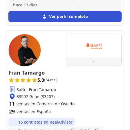
entiende y se adapta a las necesidades de cada
hace 11 días
cliente. Me vendio la propiedad en menos de un
mes. Para mi, un 10 tanto como profesional como
Ver perfil completo
persona.
-
Fran Tamargo
5.0
(34 res.)
Safti - Fran Tamargo
33207 Gijón (33207)
11
ventas en Comarca de Oviedo
29
ventas en España
15 contratos en RealAdvisor