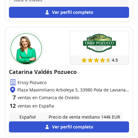
10/10
Ver perfil completo
4.5
Catarina Valdés Pozueco
Erssy Pozueco
Plaza Maximiliano Arboleya 5, 33980 Pola de Laviana /
Oviedo
7
ventas en Comarca de Oviedo
12
ventas en España
Español
Precio de venta mediano 144k EUR
Ver perfil completo