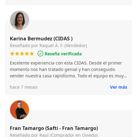
Karina Bermudez (CIDAS )
Reseñado por Raquel Á. F. (Vendedor)
Reseña verificada
Excelente experiencia con esta CIDAS. Desde el primer
momento nos han tratado genial y han conseguido
vender nuestra casa rapidísimo. Todo el equipo es muy
profesional, pero queremos destacar especialmente a
hace 7 meses
Ver más
Karina, que ha sido súper eficiente y nos ha ayudado en
todo lo que necesitábamos, siempre disponible y
resolutiva. Además, realizan fotos profesionales que
sacan la mejor versión de la vivienda, lo que sin duda
marca la diferencia. Muchísimas gracias por todo.
Recomendamos esta inmobiliaria al 100 % a cualquiera
que quiera vender su casa con rapidez y tranquilidad.
Fran Tamargo (Safti - Fran Tamargo)
Reseñado por Raul (Comprador en Oviedo)