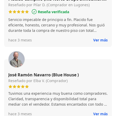
- Oviedo - Lugones)
Reseñado por Pilar D. (Comprador en Lugones)
Reseña verificada
Servicio impecable de principio a fin. Placido fue
eficiente, honesto, cercano y muy profesional. Nos guió
durante toda la compra de nuestro piso con total
claridad y confianza. Sin duda volveríamos a contar con
hace 3 meses
Ver más
él/ella y lo recomendamos al 100%.
José Ramón Navarro (Blue House )
Reseñado por Elba V. (Comprador)
Tuvimos una experiencia muy buena como compradores.
Claridad, transparencia y disponibilidad total para
mediar con el vendedor. Estamos encantados con todo el
proceso y con nuestra compra de vivienda.
hace 3 meses
Ver más