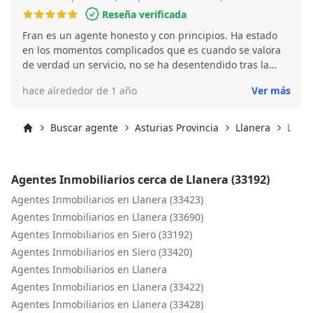
Reseña verificada
Fran es un agente honesto y con principios. Ha estado
en los momentos complicados que es cuando se valora
de verdad un servicio, no se ha desentendido tras la
venta, al reves, ha estado disponible y conciliador para
hace alrededor de 1 año
Ver más
solucionar. Lo recomiendo y contaré con el para futuras
compraventas.
Buscar agente
Asturias Provincia
Llanera
Llane
Inicio
Agentes Inmobiliarios cerca de Llanera (33192)
Agentes Inmobiliarios en Llanera (33423)
Agentes Inmobiliarios en Llanera (33690)
Agentes Inmobiliarios en Siero (33192)
Agentes Inmobiliarios en Siero (33420)
Agentes Inmobiliarios en Llanera
Agentes Inmobiliarios en Llanera (33422)
Agentes Inmobiliarios en Llanera (33428)