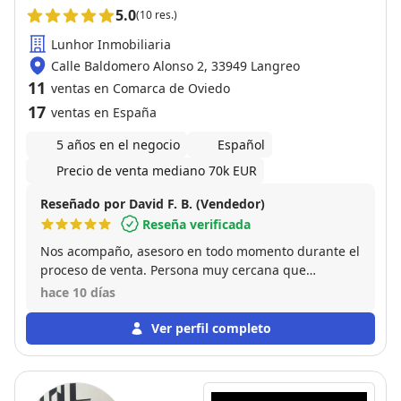
5.0
(10 res.)
Lunhor Inmobiliaria
Calle Baldomero Alonso 2, 33949 Langreo
11
ventas en Comarca de Oviedo
17
ventas en España
5 años en el negocio
Español
Precio de venta mediano 70k EUR
Reseñado por David F. B. (Vendedor)
Reseña verificada
Nos acompaño, asesoro en todo momento durante el
proceso de venta. Persona muy cercana que
entiende y se adapta a las necesidades de cada
hace 10 días
cliente. Me vendio la propiedad en menos de un
mes. Para mi, un 10 tanto como profesional como
Ver perfil completo
persona.