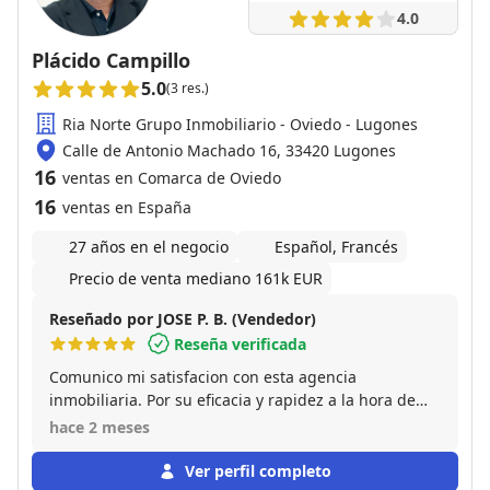
4.0
Plácido Campillo
5.0
(3 res.)
Ria Norte Grupo Inmobiliario - Oviedo - Lugones
Calle de Antonio Machado 16, 33420 Lugones
16
ventas en Comarca de Oviedo
16
ventas en España
27 años en el negocio
Español, Francés
Precio de venta mediano 161k EUR
Reseñado por JOSE P. B. (Vendedor)
Reseña verificada
Comunico mi satisfacion con esta agencia
inmobiliaria. Por su eficacia y rapidez a la hora de
publicar y vender el piso que tenia en propiedad.
hace 2 meses
Por otro lado las gracias a su comercial Placido, por
tenerme al tanto de todo en cada momento y
Ver perfil completo