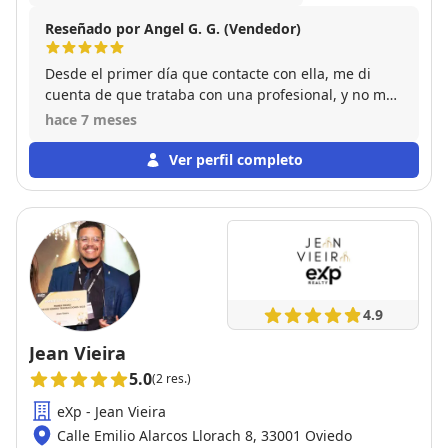
Reseñado por Angel G. G. (Vendedor)
Desde el primer día que contacte con ella, me di
cuenta de que trataba con una profesional, y no me
equivoque. La venta del piso se realizo con las
hace 7 meses
minimas molestias para mi, siendo ella la que se
ocupó de todos los tramites necesarios algo que
Ver perfil completo
tengo que agradecer ya que por residir en el
extranjero para mi fue un gran alivio. Mi experiencia
es que la considero una gran conocedora de su
profesión y por eso le deso mucha suerte porque se
la merece.
4.9
Jean Vieira
5.0
(2 res.)
eXp - Jean Vieira
Calle Emilio Alarcos Llorach 8, 33001 Oviedo