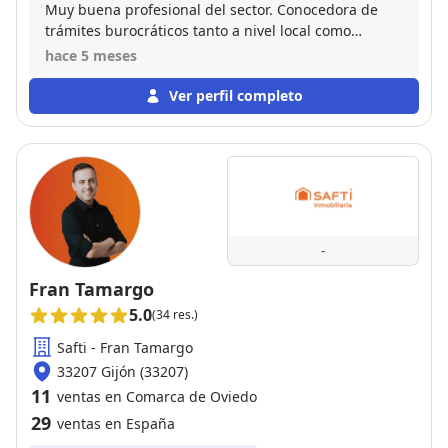
Muy buena profesional del sector. Conocedora de
trámites burocráticos tanto a nivel local como
provincial o estatal. Y siempre disponible tanto para
hace 5 meses
mí como vendedor ,como para mí comprador Con
ella me despreocupe de la venta pues todo lo
Ver perfil completo
gestiono ella
-
Fran Tamargo
5.0
(34 res.)
Safti - Fran Tamargo
33207 Gijón (33207)
11
ventas en Comarca de Oviedo
29
ventas en España