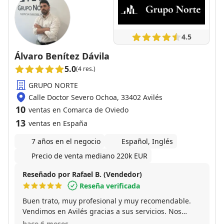
4.5
Álvaro Benítez Dávila
5.0
(4 res.)
GRUPO NORTE
Calle Doctor Severo Ochoa, 33402 Avilés
10
ventas en Comarca de Oviedo
13
ventas en España
7 años en el negocio
Español, Inglés
Precio de venta mediano 220k EUR
Reseñado por Rafael B. (Vendedor)
Reseña verificada
Buen trato, muy profesional y muy recomendable.
Vendimos en Avilés gracias a sus servicios. Nos
aconsejó y fue mas sencillo de lo que pensabamos.
hace 6 meses