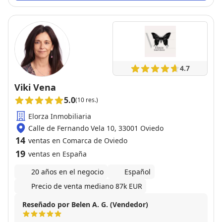
hacerme las cosas mas faciles. Por lo tanto
recomiendo esta agencia a todo el que desee hacer
publicación de una venta.
4.7
Viki Vena
5.0
(10 res.)
Elorza Inmobiliaria
Calle de Fernando Vela 10, 33001 Oviedo
14
ventas en Comarca de Oviedo
19
ventas en España
20 años en el negocio
Español
Precio de venta mediano 87k EUR
Reseñado por Belen A. G. (Vendedor)