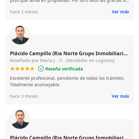
piso que tenia en propiedad. Por otro lado las gracias a
su comercial Placido, por tenerme al tanto de todo en
hace 2 meses
Ver más
cada momento y hacerme las cosas mas faciles. Por lo
tanto recomiendo esta agencia a todo el que desee
hacer publicación de una venta.
Plácido Campillo (Ria Norte Grupo Inmobiliario
- Oviedo - Lugones)
Reseñado por María J. . F. . (Vendedor en Lugones)
Reseña verificada
Excelente profesional, pendiente de todos los trámites.
Totalmente aconsejable.
hace 3 meses
Ver más
Plácido Campillo (Ria Norte Grupo Inmobiliario