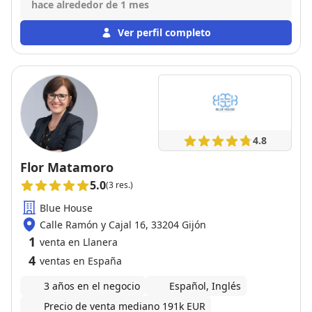
venta de piso con ella ha sido excelente. Altamente
hace alrededor de 1 mes
recomendable!
Ver perfil completo
4.8
Flor Matamoro
5.0
(3 res.)
Blue House
Calle Ramón y Cajal 16, 33204 Gijón
1
venta en Llanera
4
ventas en España
3 años en el negocio
Español, Inglés
Precio de venta mediano 191k EUR