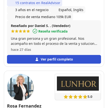
15 contratos en RealAdvisor
3 años en el negocio
Español, Inglés
Precio de venta mediano 109k EUR
Reseñado por Daniel S. . (Vendedor)
Reseña verificada
Una gran persona y un gran profesional. Nos
acompaño en todo el proceso de la venta y solucionó
todos los problemas que surgieron durante la
hace 27 días
misma tanto a nosotros como a los compradores. Sin
duda volvería a confiar en sus servicios en todas las
Ver perfil completo
ocasiones.
5.0
Rosa Fernandez