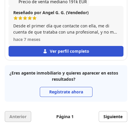
Precio de venta mediano 191k EUR
Reseñado por Angel G. G. (Vendedor)
Desde el primer día que contacte con ella, me di
cuenta de que trataba con una profesional, y no me
equivoque. La venta del piso se realizo con las
hace 7 meses
minimas molestias para mi, siendo ella la que se
ocupó de todos los tramites necesarios algo que
Ver perfil completo
tengo que agradecer ya que por residir en el
extranjero para mi fue un gran alivio. Mi experiencia
es que la considero una gran conocedora de su
¿Eres agente inmobiliario y quieres aparecer en estos
profesión y por eso le deso mucha suerte porque se
resultados?
la merece.
Regístrate ahora
Anterior
Página 1
Siguiente