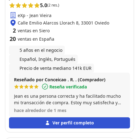
5.0
(2 res.)
eXp - Jean Vieira
Calle Emilio Alarcos Llorach 8, 33001 Oviedo
2
ventas en Siero
20
ventas en España
5 años en el negocio
Español, Inglés, Portugués
Precio de venta mediano 141k EUR
Reseñado por Conceicao . R. . (Comprador)
Reseña verificada
Jean es una persona correcta y ha facilitado mucho
mi transacción de compra. Estoy muy satisfecha y
recomiendo a este gran profesional.
hace alrededor de 1 mes
Ver perfil completo