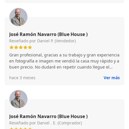
respecto a lo que habíamos quedado, pero aun así no
pusieron ningún problema y lo aceptaron fuera del
plazo que teníamos marcado. Se nota cuando alguien
quiere que las cosas salgan bien de verdad. Repetiría
sin dudarlo.
José Ramón Navarro (Blue House )
Reseñado por Daniel P. (Vendedor)
Gran profesional, gracias a su trabajo y gran experiencia
en fotografía e imagen me vendió la casa muy rápido y a
buen precio. No dudaré en repetir cuando llegue el
momento.
hace 3 meses
Ver más
José Ramón Navarro (Blue House )
Reseñado por Daniel . E. (Comprador)