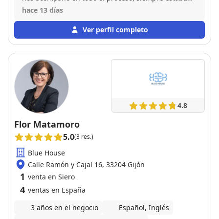
disponible para cualquier duda y en la primera visita
hace 13 días
al inmueble se cerro la venta. Un profesional con
todas las letras. Muy agradecidos por todo. Volvería
Ver perfil completo
a confiar en el sin duda.
4.8
Flor Matamoro
5.0
(3 res.)
Blue House
Calle Ramón y Cajal 16, 33204 Gijón
1
venta en Siero
4
ventas en España
3 años en el negocio
Español, Inglés