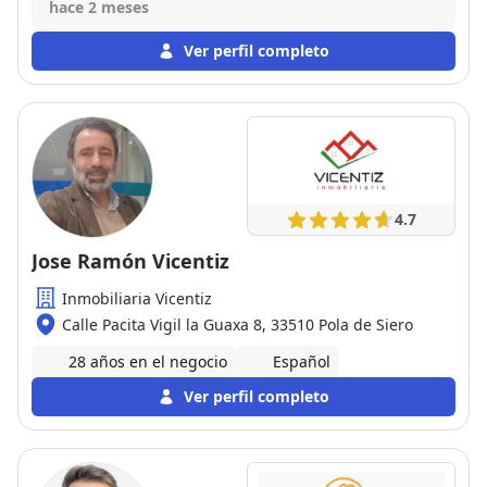
publicar y vender el piso que tenia en propiedad.
hace 2 meses
Por otro lado las gracias a su comercial Placido, por
tenerme al tanto de todo en cada momento y
Ver perfil completo
hacerme las cosas mas faciles. Por lo tanto
recomiendo esta agencia a todo el que desee hacer
publicación de una venta.
4.7
Jose Ramón Vicentiz
Inmobiliaria Vicentiz
Calle Pacita Vigil la Guaxa 8, 33510 Pola de Siero
28 años en el negocio
Español
Ver perfil completo