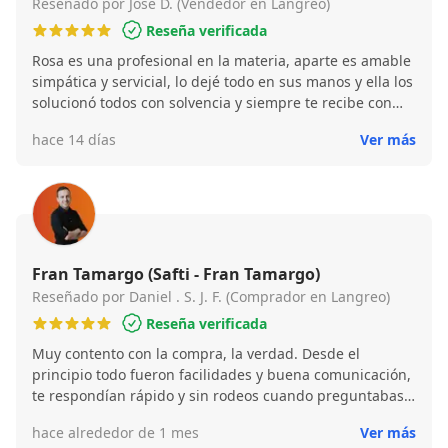
Reseñado por Jose D. (Vendedor en Langreo)
Reseña verificada
Rosa es una profesional en la materia, aparte es amable
simpática y servicial, lo dejé todo en sus manos y ella los
solucionó todos con solvencia y siempre te recibe con
amabilidad y una sonrisa en la cara, si tengo que hacer
hace 14 días
Ver más
alguna transacción más lo haría con ella sin ninguna
duda.
Fran Tamargo (Safti - Fran Tamargo)
Reseñado por Daniel . S. J. F. (Comprador en Langreo)
Reseña verificada
Muy contento con la compra, la verdad. Desde el
principio todo fueron facilidades y buena comunicación,
te respondían rápido y sin rodeos cuando preguntabas
algo. Tuvimos un lío con las fechas porque a mí me
hace alrededor de 1 mes
Ver más
surgió un imprevisto y se me retrasó todo un poco