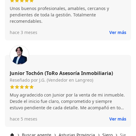
Unos buenos profesionales, amables, cercanos y
pendientes de toda la gestión. Totalmente
recomendables.
hace 3 meses
Ver más
Junior Tochón (ToRo Asesoría Inmobiliaria)
Reseñado por J.G. (Vendedor en Langreo)
Muy agradecido con Junior por la venta de mi inmueble.
Desde el inicio fue claro, comprometido y siempre
estuvo pendiente de cada detalle. Me acompañó en todo
el proceso y logró una venta rápida y en muy buenas
hace 5 meses
Ver más
condiciones. Sin duda, lo recomiendo por su
profesionalismo y excelente trato.
Buscar agente
Asturias Provincia
Siero
Siero (3