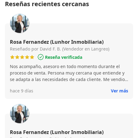
Reseñas recientes cercanas
Rosa Fernandez (Lunhor Inmobiliaria)
Reseñado por David F. B. (Vendedor en Langreo)
Reseña verificada
Nos acompaño, asesoro en todo momento durante el
proceso de venta. Persona muy cercana que entiende y
se adapta a las necesidades de cada cliente. Me vendio
la propiedad en menos de un mes. Para mi, un 10 tanto
hace 9 días
Ver más
como profesional como persona.
Rosa Fernandez (Lunhor Inmobiliaria)