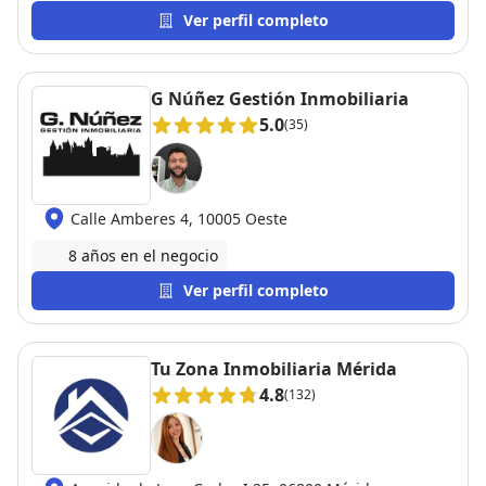
persona, dispuesta a ayudarte en lo que sea y
Ver perfil completo
siempre con una sonrisa. Como compradores en este
caso de nuestra primera vivienda había mil dudas
que teníamos y fueron surgiendo pero allí estaba
G Núñez Gestión Inmobiliaria
Carlos para asesorar. No hay palabras para describir
5.0
(35)
lo encantados que estamos. Muchísimas gracias de
corazón!
Calle Amberes 4, 10005 Oeste
8 años en el negocio
Ver perfil completo
Tu Zona Inmobiliaria Mérida
4.8
(132)