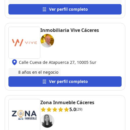
casa difíciles de forma sencilla y su rápida respuesta
a cada llamada de teléfono correo o wsap . Gracias a
Ver perfil completo
su gestión resolvimos el trámite de forma exitosa y
sin estrés. Muy agradecido por su profesionalismo."
Recomendable sin duda alguna, dejar nuestra casa
Inmobiliaria Vive Cáceres
en sus manos es venta segura.
Calle Cueva de Atapuerca 27, 10005 Sur
8 años en el negocio
Ver perfil completo
Zona Inmueble Cáceres
5.0
(29)