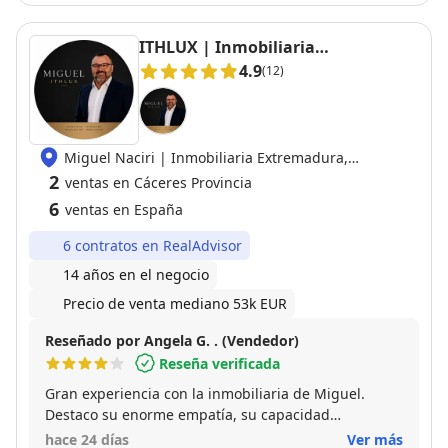
ITHLUX | Inmobiliaria
Extremadura
4.9
(12)
Miguel Naciri | Inmobiliaria Extremadura,
06800 Merida
2
ventas en Cáceres Provincia
6
ventas en España
6 contratos en RealAdvisor
14 años en el negocio
Precio de venta mediano 53k EUR
Reseñado por Angela G. . (Vendedor)
Reseña verificada
Gran experiencia con la inmobiliaria de Miguel.
Destaco su enorme empatía, su capacidad
profesional para explicar términos de venta sobre mi
hace 24 días
Ver más