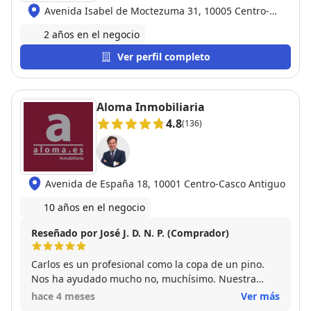
Avenida Isabel de Moctezuma 31, 10005 Centro-
Casco Antiguo
2 años en el negocio
Ver perfil completo
Aloma Inmobiliaria
4.8
(136)
Avenida de España 18, 10001 Centro-Casco Antiguo
10 años en el negocio
Reseñado por José J. D. N. P. (Comprador)
Carlos es un profesional como la copa de un pino.
Nos ha ayudado mucho no, muchísimo. Nuestra
experiencia con el ha sido la mejor que cabría
hace 4 meses
Ver más
esperar de una inmobiliaria. Además es una gran