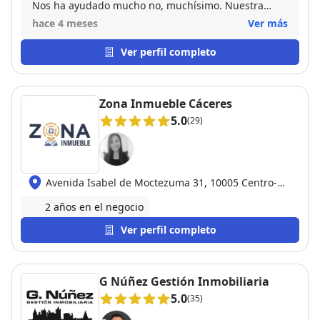
Nos ha ayudado mucho no, muchísimo. Nuestra
experiencia con el ha sido la mejor que cabría
hace 4 meses
Ver más
esperar de una inmobiliaria. Además es una gran
persona, dispuesta a ayudarte en lo que sea y
Ver perfil completo
siempre con una sonrisa. Como compradores en este
caso de nuestra primera vivienda había mil dudas
que teníamos y fueron surgiendo pero allí estaba
Zona Inmueble Cáceres
Carlos para asesorar. No hay palabras para describir
5.0
(29)
lo encantados que estamos. Muchísimas gracias de
corazón!
Avenida Isabel de Moctezuma 31, 10005 Centro-
Casco Antiguo
2 años en el negocio
Ver perfil completo
G Núñez Gestión Inmobiliaria
5.0
(35)