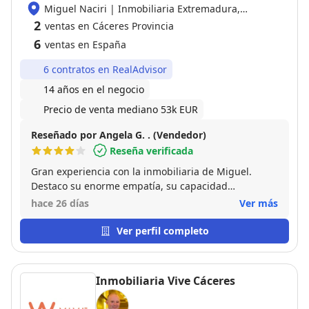
Miguel Naciri | Inmobiliaria Extremadura,
06800 Merida
2
ventas en Cáceres Provincia
6
ventas en España
6 contratos en RealAdvisor
14 años en el negocio
Precio de venta mediano 53k EUR
Reseñado por Angela G. . (Vendedor)
Reseña verificada
Gran experiencia con la inmobiliaria de Miguel.
Destaco su enorme empatía, su capacidad
profesional para explicar términos de venta sobre mi
hace 26 días
Ver más
casa difíciles de forma sencilla y su rápida respuesta
a cada llamada de teléfono correo o wsap . Gracias a
Ver perfil completo
su gestión resolvimos el trámite de forma exitosa y
sin estrés. Muy agradecido por su profesionalismo."
Recomendable sin duda alguna, dejar nuestra casa
Inmobiliaria Vive Cáceres
en sus manos es venta segura.