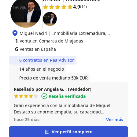
Extremadura
4.9
(12)
Miguel Naciri | Inmobiliaria Extremadura,
06800 Merida
1
venta en Comarca de Miajadas
6
ventas en España
6 contratos en RealAdvisor
14 años en el negocio
Precio de venta mediano 53k EUR
Reseñado por Angela G. . (Vendedor)
Reseña verificada
Gran experiencia con la inmobiliaria de Miguel.
Destaco su enorme empatía, su capacidad
profesional para explicar términos de venta sobre mi
hace 25 días
Ver más
casa difíciles de forma sencilla y su rápida respuesta
a cada llamada de teléfono correo o wsap . Gracias a
Ver perfil completo