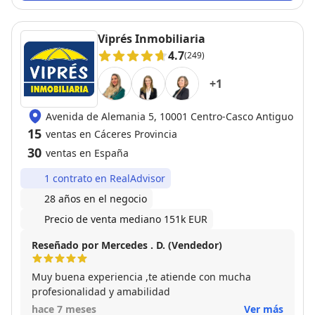
su gestión resolvimos el trámite de forma exitosa y
sin estrés. Muy agradecido por su profesionalismo."
Recomendable sin duda alguna, dejar nuestra casa
Viprés Inmobiliaria
en sus manos es venta segura.
4.7
(249)
+
1
Avenida de Alemania 5, 10001 Centro-Casco Antiguo
15
ventas en Cáceres Provincia
30
ventas en España
1 contrato en RealAdvisor
28 años en el negocio
Precio de venta mediano 151k EUR
Reseñado por Mercedes . D. (Vendedor)
Muy buena experiencia ,te atiende con mucha
profesionalidad y amabilidad
hace 7 meses
Ver más