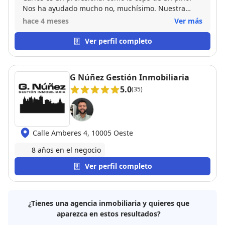
Nos ha ayudado mucho no, muchísimo. Nuestra
experiencia con el ha sido la mejor que cabría
hace 4 meses
Ver más
esperar de una inmobiliaria. Además es una gran
persona, dispuesta a ayudarte en lo que sea y
Ver perfil completo
siempre con una sonrisa. Como compradores en este
caso de nuestra primera vivienda había mil dudas
que teníamos y fueron surgiendo pero allí estaba
G Núñez Gestión Inmobiliaria
Carlos para asesorar. No hay palabras para describir
5.0
(35)
lo encantados que estamos. Muchísimas gracias de
corazón!
Calle Amberes 4, 10005 Oeste
8 años en el negocio
Ver perfil completo
¿Tienes una agencia inmobiliaria y quieres que
aparezca en estos resultados?