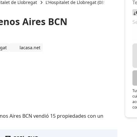
italet de Llobregat
L'Hospitalet de Llobregat (08902)
La Casa
enos Aires BCN
egat
lacasa.net
Tu
cu
ac
co
enos Aires BCN vendió 15 propiedades con un