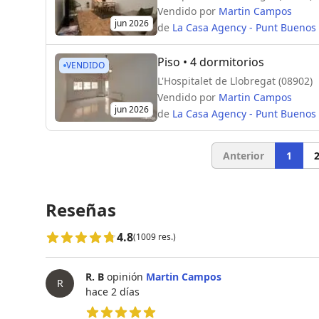
Vendido por
Martin Campos
jun 2026
de
La Casa Agency - Punt Buenos
Piso
• 4 dormitorios
VENDIDO
L'Hospitalet de Llobregat (08902)
Vendido por
Martin Campos
jun 2026
de
La Casa Agency - Punt Buenos
Anterior
1
Reseñas
4.8
(1009 res.)
R. B
opinión
Martin Campos
R
hace 2 días