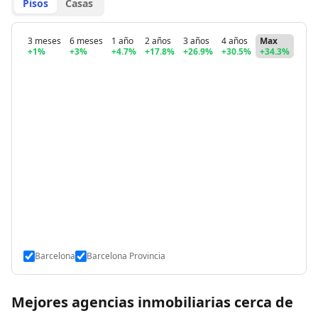
Pisos
Casas
3 meses
6 meses
1 año
2 años
3 años
4 años
Max
+1%
+3%
+4.7%
+17.8%
+26.9%
+30.5%
+34.3%
Barcelona
Barcelona Provincia
Mejores agencias inmobiliarias cerca de