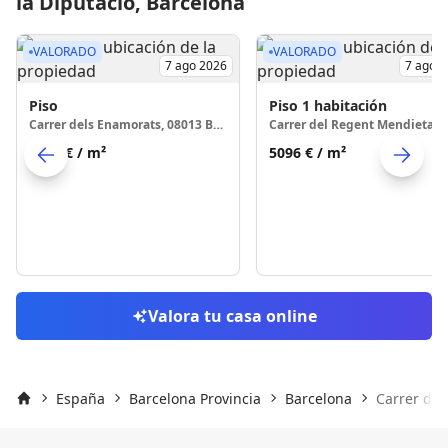
la Diputació, Barcelona
VALORADO
VALORADO
7 ago 2026
7 ago 
Piso
Piso
1 habitación
Carrer dels Enamorats, 08013 Barcelona
4869 €
/ m²
5096 €
/ m²
Skip to previo
S
Valora tu casa online
España
Barcelona Provincia
Barcelona
Carrer de 
Inicio