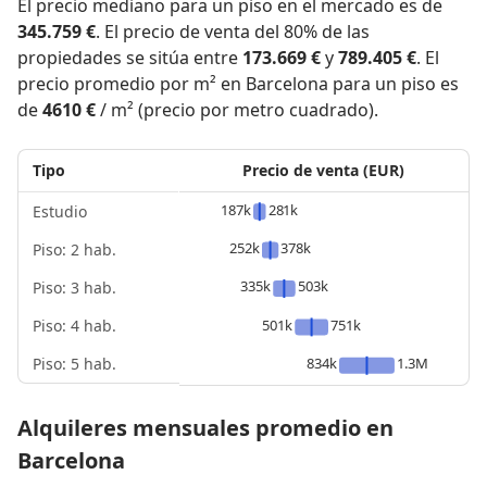
El precio mediano para un piso en el mercado es de
345.759 €
. El precio de venta del 80% de las
propiedades se sitúa entre
173.669 €
y
789.405 €
. El
precio promedio por m² en Barcelona para un piso es
de
4610 €
/ m² (precio por metro cuadrado).
Tipo
Precio de venta (EUR)
187k
281k
Estudio
252k
378k
Piso: 2 hab.
335k
503k
Piso: 3 hab.
Piso: 4 hab.
501k
751k
Piso: 5 hab.
834k
1.3M
Alquileres mensuales promedio en
Barcelona