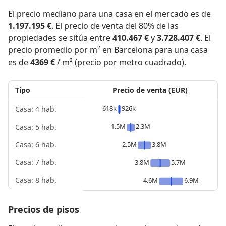
El precio mediano para una casa en el mercado es de
1.197.195 €
. El precio de venta del 80% de las
propiedades se sitúa entre
410.467 €
y
3.728.407 €
. El
precio promedio por m² en Barcelona para una casa
es de
4369 €
/ m² (precio por metro cuadrado).
Tipo
Precio de venta (EUR)
618k
926k
Casa: 4 hab.
1.5M
2.3M
Casa: 5 hab.
2.5M
3.8M
Casa: 6 hab.
Casa: 7 hab.
3.8M
5.7M
Casa: 8 hab.
4.6M
6.9M
Precios de pisos