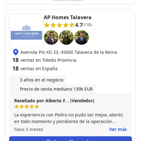
AP Homes Talavera
4.7
(110)
Avenida Pío XII 33, 45600 Talavera de la Reina
18
ventas en Toledo Provincia
18
ventas en España
3 años en el negocio
Precio de venta mediano 139k EUR
Reseñado por Alberto F. . (Vendedor)
La experiencia con Pedro no pudo ser mejor, atento
en todo momento y pendiente de la operación
incluso en cosas que no eran de su disposición,
hace 3 meses
Ver más
muchas gracias!! Lo recomendaría mil veces