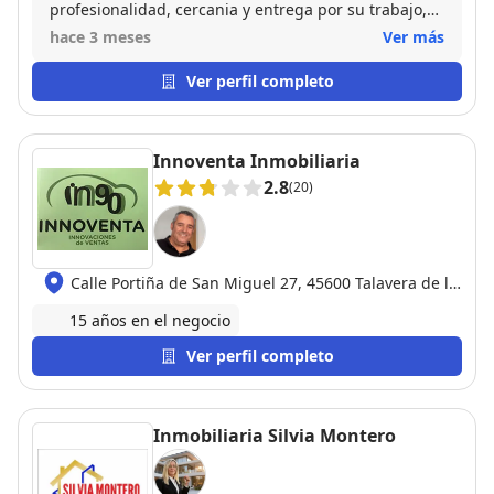
profesionalidad, cercania y entrega por su trabajo,
durante todo el proceso de compra se mantuvo muy
hace 3 meses
Ver más
cercano, actualizando informacion en cada
momento. Puedo decir que es un gran profesional y
Ver perfil completo
que mi grado de satisfaccion en la operacion es alto.
Un profesional como la copa de un pino, un gran
tipo León!
Innoventa Inmobiliaria
2.8
(20)
Calle Portiña de San Miguel 27, 45600 Talavera de la
Reina
15 años en el negocio
Ver perfil completo
Inmobiliaria Silvia Montero