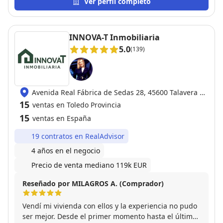
Ver perfil completo
INNOVA-T Inmobiliaria
5.0
(139)
Avenida Real Fábrica de Sedas 28, 45600 Talavera de
la Reina
15
ventas en Toledo Provincia
15
ventas en España
19 contratos en RealAdvisor
4 años en el negocio
Precio de venta mediano 119k EUR
Reseñado por MILAGROS A. (Comprador)
Vendí mi vivienda con ellos y la experiencia no pudo
ser mejor. Desde el primer momento hasta el último