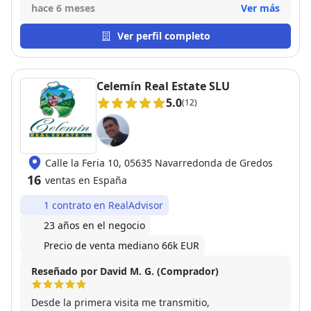
un trato excelente.
hace 6 meses
Ver más
Ver perfil completo
Celemín Real Estate SLU
5.0
(12)
Calle la Feria 10, 05635 Navarredonda de Gredos
16
ventas en España
1 contrato en RealAdvisor
23 años en el negocio
Precio de venta mediano 66k EUR
Reseñado por David M. G. (Comprador)
Desde la primera visita me transmitio,