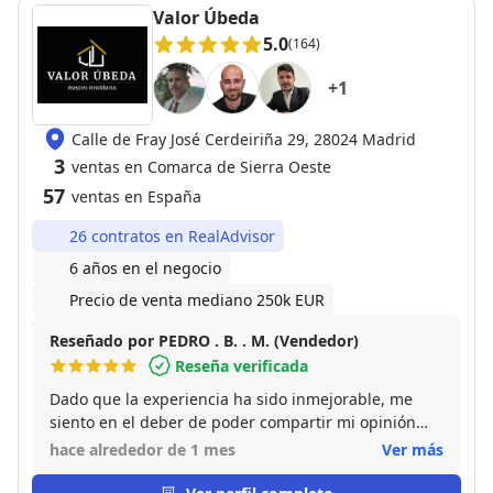
Valor Úbeda
5.0
(164)
+
1
Calle de Fray José Cerdeiriña 29, 28024 Madrid
3
ventas en Comarca de Sierra Oeste
57
ventas en España
26 contratos en RealAdvisor
6 años en el negocio
Precio de venta mediano 250k EUR
Reseñado por PEDRO . B. . M. (Vendedor)
Reseña verificada
Dado que la experiencia ha sido inmejorable, me
siento en el deber de poder compartir mi opinión
sobre JuanFran, con el resto de usuarios y futuros
hace alrededor de 1 mes
Ver más
clientes, para que tengan la oportunidad y la gran
suerte de poder contactar y disfrutar del