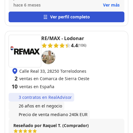
gestionado toda la operación con una actitud
hace 6 meses
Ver más
ejemplar, siempre atento y muy profesional.
Agradecer su excelente trato
Ver perfil completo
RE/MAX - Lodonar
4.4
(106)
Calle Real 33, 28250 Torrelodones
2
ventas en Comarca de Sierra Oeste
10
ventas en España
3 contratos en RealAdvisor
26 años en el negocio
Precio de venta mediano 240k EUR
Reseñado por Raquel T. (Comprador)