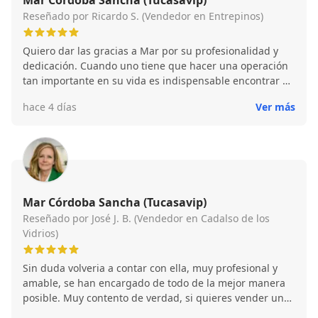
Mar Córdoba Sancha (Tucasavip)
Reseñado por Ricardo S. (Vendedor en Entrepinos)
Quiero dar las gracias a Mar por su profesionalidad y
dedicación. Cuando uno tiene que hacer una operación
tan importante en su vida es indispensable encontrar a
buenos profesionales que sepan hacer su trabajo con
hace 4 días
Ver más
rapidez y honestidad. Mi mujer y yo estamos muy
agradecidos, dado que se han cumplido sobradamente
las expectativas que teníamos al principio del proceso.
Mar Córdoba Sancha (Tucasavip)
Reseñado por José J. B. (Vendedor en Cadalso de los
Vidrios)
Sin duda volveria a contar con ella, muy profesional y
amable, se han encargado de todo de la mejor manera
posible. Muy contento de verdad, si quieres vender una
propiedad es el mejor sitio posible sin duda alguna.