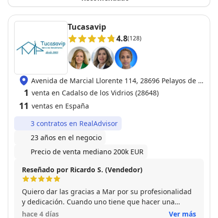
Tucasavip
4.8
(128)
Avenida de Marcial Llorente 114, 28696 Pelayos de la
Presa
1
venta en Cadalso de los Vidrios (28648)
11
ventas en España
3 contratos en RealAdvisor
23 años en el negocio
Precio de venta mediano 200k EUR
Reseñado por Ricardo S. (Vendedor)
Quiero dar las gracias a Mar por su profesionalidad
y dedicación. Cuando uno tiene que hacer una
operación tan importante en su vida es
hace 4 días
Ver más