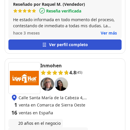
Reseñado por Raquel M. (Vendedor)
Reseña verificada
He estado informada en todo momento del proceso,
contestando de inmediato a todas mis dudas. La
venta se ha realizado en dos semanas y no ha
hace 3 meses
Ver más
habido ningún pero. Una explendida profesional y
persona. Recomiendo sus servicios cien por cien.
Ver perfil completo
Inmohen
4.8
(45)
Calle Santa María de la Cabeza 4,
28220 Majadahonda
1
venta en Comarca de Sierra Oeste
16
ventas en España
20 años en el negocio