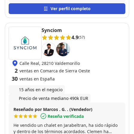
maravilloso equipo que solo cobra al vendedor y un
porcentaje muy discreto. Tienen un equipo que en
Ver perfil completo
poco más de una hora te hacen unas fotos
buenísimas del inmueble, tour 360 y miden para el
certificado energético. Además, te ayudan en todo
Synciom
momento, siendo muy eficaces para firmar
4.9
(57)
documentos telemáticamente, lo que ahorra mucho
tiempo. Y lo mejor de todo es que son muy cercanas,
te tratan con cariño, se llega a crear un vínculo, con
decir que yo particularmente le he vuelto a dar otra
Calle Real, 28210 Valdemorillo
venta de un familiar. 100% recomendables.
2
ventas en Comarca de Sierra Oeste
30
ventas en España
15 años en el negocio
Precio de venta mediano 490k EUR
Reseñado por Marcos . G. . (Vendedor)
Reseña verificada
He vendido un chalet en Jarabeltran, ha sido rápido
y dentro de los términos acordados. Clemen ha