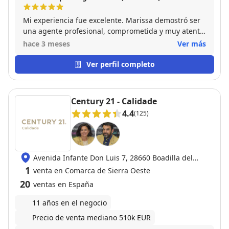
Mi experiencia fue excelente. Marissa demostró ser
una agente profesional, comprometida y muy atenta
durante todo el proceso de venta de mi casa.
hace 3 meses
Ver más
Siempre estuvo disponible para resolver mis dudas y
me guió con claridad en cada paso, haciendo que
Ver perfil completo
todo fuera mucho más sencillo y sin estrés. Gracias a
su conocimiento del mercado y su dedicación,
logramos vender la propiedad de manera eficiente.
Century 21 - Calidade
Sin duda, la recomiendo a cualquiera que esté
4.4
(125)
buscando un agente confiable.
Avenida Infante Don Luis 7, 28660 Boadilla del
Monte
1
venta en Comarca de Sierra Oeste
20
ventas en España
11 años en el negocio
Precio de venta mediano 510k EUR