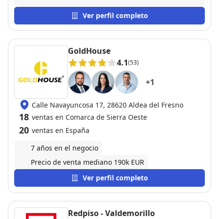
indispensable encontrar a buenos profesionales que
sepan hacer su trabajo con rapidez y honestidad. Mi
Ver perfil completo
mujer y yo estamos muy agradecidos, dado que se
han cumplido sobradamente las expectativas que
teníamos al principio del proceso.
GoldHouse
4.1
(53)
+
1
Calle Navayuncosa 17, 28620 Aldea del Fresno
18
ventas en Comarca de Sierra Oeste
20
ventas en España
7 años en el negocio
Precio de venta mediano 190k EUR
Ver perfil completo
Redpiso - Valdemorillo