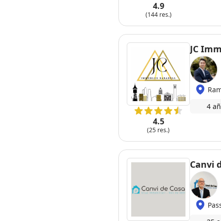
4.9
(144 res.)
JC Imm
Ram
4 añ
4.5
(25 res.)
Canvi 
Pas