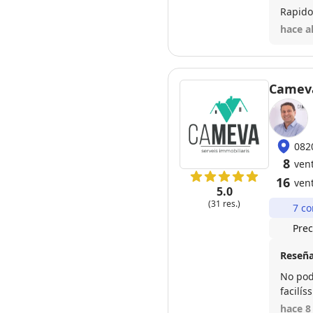
hace a
Cameva
082
8
ven
16
ven
5.0
(31 res.)
7 co
Prec
Reseña
No pod
facilís
profes
hace 8