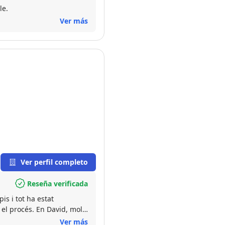
comendable.
Ver más
Ver perfil completo
Reseña verificada
s i tot ha estat
 el procés. En David, molt
a triar sense cap mena de
Ver más