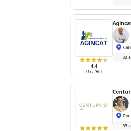
dubte! 
Aginca
Car
32 a
4.4
(125 res.)
Centur
Ron
55 a