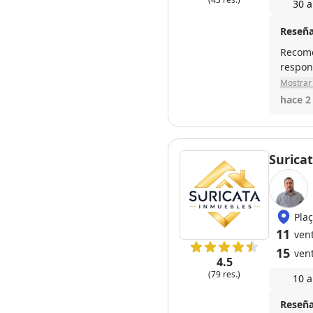
30 a
Reseña
Recome
respons
Mostrar 
hace 2
Surica
Pla
11
ven
15
ven
4.5
(79 res.)
10 a
Reseña