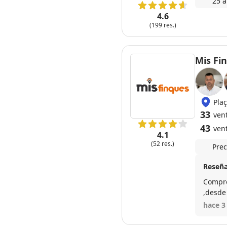
25 a
4.6
(199 res.)
Mis Fi
Plaç
33
ven
43
ven
4.1
(52 res.)
Prec
Reseña
Compré
,desde
Se nota que
hace 3
nuestr
suegro