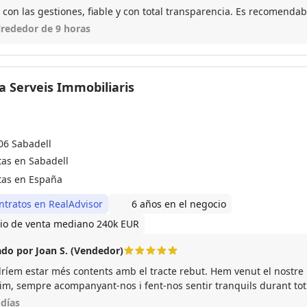
Rapido con las gestiones, fiable y con total transparencia. Es re
lrededor de 9 horas
 Serveis Immobiliaris
06 Sabadell
tas en Sabadell
tas en España
ntratos en RealAdvisor
6 años en el negocio
io de venta mediano 240k EUR
do por Joan S. (Vendedor)
ríem estar més contents amb el tracte rebut. Hem venut el nostre pi
sim, sempre acompanyant-nos i fent-nos sentir tranquils durant tot
sional, proper i de tota confiança. El recomanaríem i el tornaríem 
 días