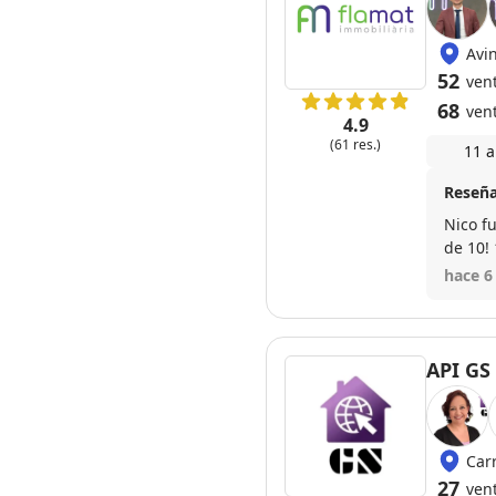
Avi
52
ven
68
ven
4.9
(61 res.)
11 a
Reseña
Nico f
de 10!
hace 6
API GS
Car
27
ven