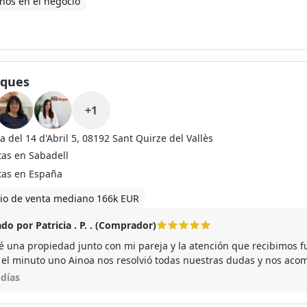
ños en el negocio
nques
+
1
a del 14 d'Abril 5, 08192 Sant Quirze del Vallès
tas en Sabadell
tas en España
io de venta mediano 166k EUR
do por Patricia . P. . (Comprador)
 una propiedad junto con mi pareja y la atención que recibimos fu
 el minuto uno Ainoa nos resolvió todas nuestras dudas y nos aco
 es una profesional de los pies a la cabeza. La hemos recomendado a varios de
 días
os amigos cercanos que están en busca de vivienda y además está 
.