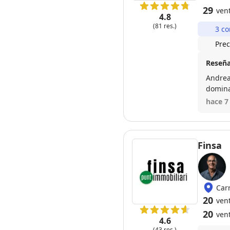
29
ven
4.8
(81 res.)
3 co
Prec
Reseña
Andrea 
hace 7
Finsa
Car
20
ven
20
ven
4.6
(43 res.)