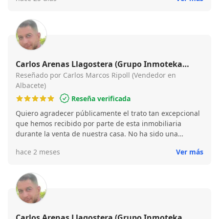
Carlos Arenas Llagostera (Grupo Inmoteka
Inmobiliaria)
Reseñado por Carlos Marcos Ripoll (Vendedor en
Albacete)
Reseña verificada
Quiero agradecer públicamente el trato tan excepcional
que hemos recibido por parte de esta inmobiliaria
durante la venta de nuestra casa. No ha sido una
operación fácil. Ha habido momentos muy complicados
hace 2 meses
Ver más
y, sinceramente, creo que sin la implicación, la paciencia
y la humanidad de Carlos todo habría sido muchísimo
más difícil. Además de demostrar una gran
profesionalidad en todo momento, ha sabido
acompañarnos con una empatía, una calma y una
calidad humana que hoy en día cuesta muchísimo
encontrar. Nunca se limitó únicamente a “hacer su
Carlos Arenas Llagostera (Grupo Inmoteka