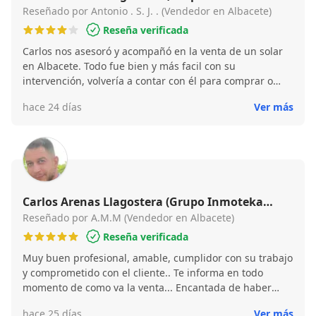
Inmobiliaria)
Reseñado por Antonio . S. J. . (Vendedor en Albacete)
Reseña verificada
Carlos nos asesoró y acompañó en la venta de un solar
en Albacete. Todo fue bien y más facil con su
intervención, volvería a contar con él para comprar o
vender. Gracias Carlos.
hace 24 días
Ver más
Carlos Arenas Llagostera (Grupo Inmoteka
Inmobiliaria)
Reseñado por A.M.M (Vendedor en Albacete)
Reseña verificada
Muy buen profesional, amable, cumplidor con su trabajo
y comprometido con el cliente.. Te informa en todo
momento de como va la venta... Encantada de haber
trabajado con el Lo recominedo sin dudar..
hace 25 días
Ver más