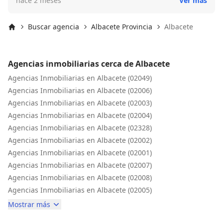
hace 2 meses
Ver más
comprara 100 casas, 100 veces lo llamaría. No solo buen
profesional sino gran persona. Ha estado atento a todas
horas, ha movido cielo y tierra para hablar con todas las
Buscar agencia
Albacete Provincia
Albacete
partes y se ha preocupado en todo momento del estado
Inicio
de la compraventa. Merece cada euro que cobra.
Agencias inmobiliarias cerca de Albacete
Agencias Inmobiliarias en Albacete (02049)
Agencias Inmobiliarias en Albacete (02006)
Agencias Inmobiliarias en Albacete (02003)
Agencias Inmobiliarias en Albacete (02004)
Agencias Inmobiliarias en Albacete (02328)
Agencias Inmobiliarias en Albacete (02002)
Agencias Inmobiliarias en Albacete (02001)
Agencias Inmobiliarias en Albacete (02007)
Agencias Inmobiliarias en Albacete (02008)
Agencias Inmobiliarias en Albacete (02005)
Mostrar más