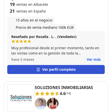
19
ventas en Albacete
21
ventas en España
15 años en el negocio
Precio de venta mediano 160k EUR
Reseñado por Rosalía . L. . (Vendedor)
Muy profesional desde el primer momento, tanto en
las visitas como en la gestión de toda la
documentación. Con su experiencia tuvimos la
hace 3 meses
Ver más
confianza de estar en buenas manos. Volveremos a
contar contigo. Gracias por tu trabajo Elena
Ver perfil completo
SOLUZIONES INMOBILIARIAS
4.6
(14)