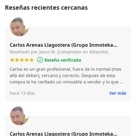
Reseñas recientes cercanas
Carlos Arenas Llagostera (Grupo Inmoteka
Inmobiliaria)
Reseñado por Jesus M. (Comprador en Albacete)
Reseña verificada
Carlos es un gran profesional, fuera de lo normal (mas
allá del deber), cercano y correcto. Despues de esta
compra le he confiado un inmueble a vender y lo que me
salga a futuro se lo confiaré igualmente (si no se ha
hace 13 días
Ver más
hecho rico y sigue en el negocio). Un abrazo Carlos
Carlos Arenas Llagostera (Grupo Inmoteka