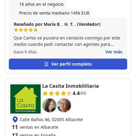
16 años en el negocio
Precio de venta mediano 145k EUR
Reseñado por María B. . H. T. . (Vendedor)
Que Carlos se pusiera en contacto conmigo por este
medio cuando pedi contactar con agentes para
gestionar la venta de mi piso ha sido lo mejor que
hace 9 días
Ver más
me ha pasado, y eso que no ha sido fácil por trabas
en papeleos y otras cosas, pero el ha estado al pie
Ver perfil completo
del cañón codo con codo para ayudarme a ir
solucionando todo lo que iba surgiendo. Lo mejor en
menos de una semana vendió el piso, en tres dias el
La Casita Inmobililiaria
contrato de arras estaba firmado y en tres meses
4.4
(43)
firmado en notaria. Espectacular su efectividad. Lo
recomiendo 100%. Gracias Carlos!!
Calle Baños 46, 02005 Albacete
11
ventas en Albacete
12
ventas en España