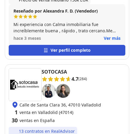
Reseñado por Alexandra F. D. (Vendedor)
Mi experiencia con Calma inmobiliaria fue
increíblemente buena , rápido , trato cercano.Me
ayudaron y aconsejaron en cada paso que tenía que
hace 3 meses
Ver más
hacer . En mi caso , nombrar a Manu ,con él fue con
el que contacté desde el principio y hasta final
Ver perfil completo
estuvo a mi lado . Gracias a todo el equipo .
SOTOCASA
4.7
(284)
Calle de Santa Clara 36, 47010 Valladolid
1
venta en Valladolid (47014)
30
ventas en España
13 contratos en RealAdvisor