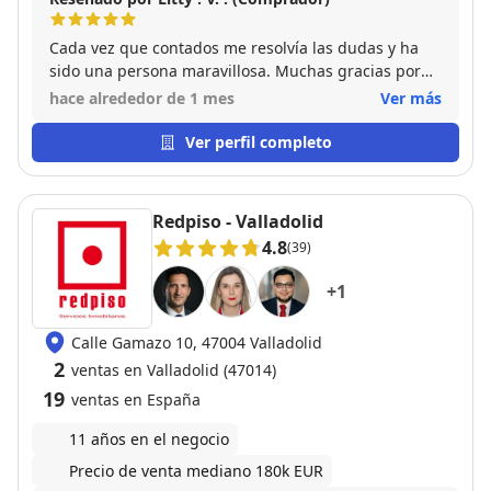
Cada vez que contados me resolvía las dudas y ha
sido una persona maravillosa. Muchas gracias por
todo
hace alrededor de 1 mes
Ver más
Ver perfil completo
Redpiso - Valladolid
4.8
(39)
+
1
Calle Gamazo 10, 47004 Valladolid
2
ventas en Valladolid (47014)
19
ventas en España
11 años en el negocio
Precio de venta mediano 180k EUR