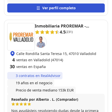
lo vendió en menos de un mes. No tuvimos que
hacer nada. Siempre agradecidos por su ayuda
Ver perfil completo
profesional y personal. Nos alegra muchísimo todo
el éxito que está teniendo , se lo merece ….
Inmobiliaria PROREMAR -
VALLADOLID
4.5
(231)
Calle Rondilla Santa Teresa 15, 47010 Valladolid
4
ventas en Valladolid (47014)
30
ventas en España
3 contratos en RealAdvisor
19 años en el negocio
Precio de venta mediano 153k EUR
Reseñado por Alberto . L. (Comprador)
Nos ayudásteis resolviendo dudas desde la primera