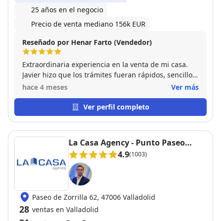
25 años en el negocio
Precio de venta mediano 156k EUR
Reseñado por Henar Farto (Vendedor)
Extraordinaria experiencia en la venta de mi casa.
Javier hizo que los trámites fueran rápidos, sencillos
y siempre se mantuvo atento a todas las gestiones
hace 4 meses
Ver más
desde el principio a fin. Enorme cercanía y
amabilidad desde el primer día. Recomiendo 100%
Ver perfil completo
poneros en sus manos para compraventas de casas
por su gran eficacia. Siempre estaré agradecida por
su gran trabajo.
La Casa Agency - Punto Paseo
Zorrilla
4.9
(1003)
Paseo de Zorrilla 62, 47006 Valladolid
28
ventas en Valladolid