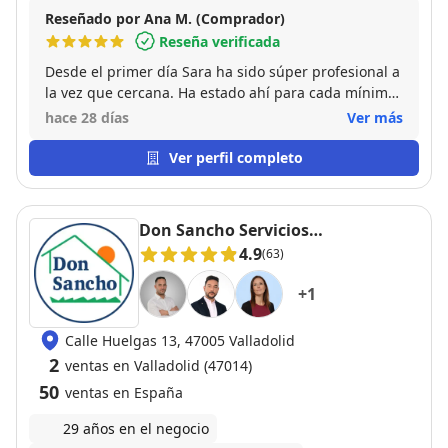
Reseñado por Ana M. (Comprador)
Reseña verificada
Desde el primer día Sara ha sido súper profesional a
la vez que cercana. Ha estado ahí para cada mínima
duda y siempre intentando resolver todo lo que
hace 28 días
Ver más
necesitábamos. Muy contentos de trabajar con gente
así para algo tan importante.
Ver perfil completo
Don Sancho Servicios
Inmobiliarios
4.9
(63)
+
1
Calle Huelgas 13, 47005 Valladolid
2
ventas en Valladolid (47014)
50
ventas en España
29 años en el negocio