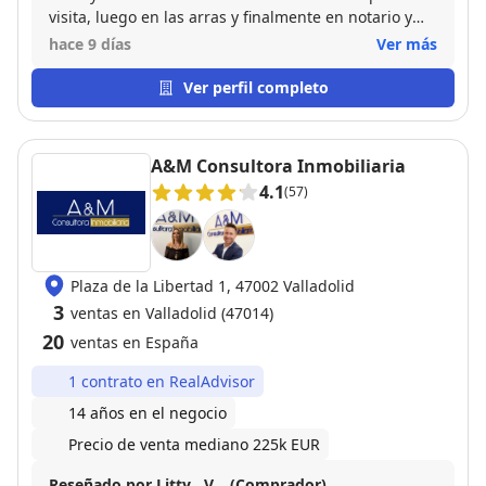
visita, luego en las arras y finalmente en notario y
estamos muy agradecidos
hace 9 días
Ver más
Ver perfil completo
A&M Consultora Inmobiliaria
4.1
(57)
Plaza de la Libertad 1, 47002 Valladolid
3
ventas en Valladolid (47014)
20
ventas en España
1 contrato en RealAdvisor
14 años en el negocio
Precio de venta mediano 225k EUR
Reseñado por Litty . V. . (Comprador)