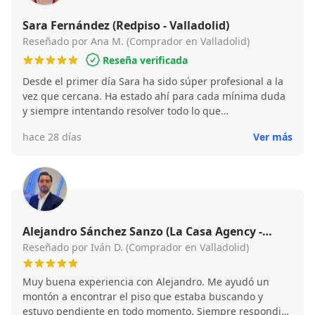
Sara Fernández (Redpiso - Valladolid)
Reseñado por Ana M. (Comprador en Valladolid)
Reseña verificada
Desde el primer día Sara ha sido súper profesional a la
vez que cercana. Ha estado ahí para cada mínima duda
y siempre intentando resolver todo lo que
necesitábamos. Muy contentos de trabajar con gente así
hace 28 días
Ver más
para algo tan importante.
Alejandro Sánchez Sanzo (La Casa Agency -
Punto Paseo Zorrilla)
Reseñado por Iván D. (Comprador en Valladolid)
Muy buena experiencia con Alejandro. Me ayudó un
montón a encontrar el piso que estaba buscando y
estuvo pendiente en todo momento. Siempre respondió