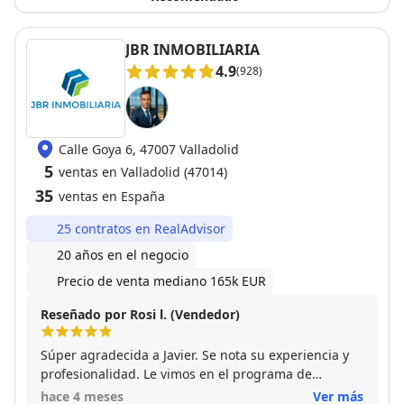
JBR INMOBILIARIA
4.9
(928)
Calle Goya 6, 47007 Valladolid
5
ventas en Valladolid (47014)
35
ventas en España
25 contratos en RealAdvisor
20 años en el negocio
Precio de venta mediano 165k EUR
Reseñado por Rosi l. (Vendedor)
Súper agradecida a Javier. Se nota su experiencia y
profesionalidad. Le vimos en el programa de
televisión en la8 y nos encantó . Nos valoró el piso y
hace 4 meses
Ver más