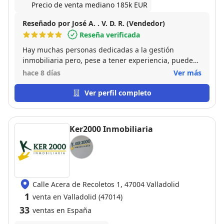
Precio de venta mediano 185k EUR
Reseñado por José A. . V. D. R. (Vendedor)
Reseña verificada
Hay muchas personas dedicadas a la gestión
inmobiliaria pero, pese a tener experiencia, puede
que no tengan las cualidades y competencias
hace 8 días
Ver más
necesarias para desempeñar su función. Alberto
García, si bien sobresale por su profesionalidad,
Ver perfil completo
conocimiento y experiencia, añade a ello "su saber
estar", su educación, cordialidad y empatía. Es un
muy valioso agente inmobiliario que acredita y
Ker2000 Inmobiliaria
engrandece con creces la empresa inmobiliara para
la que trabaja: Don Sancho
Calle Acera de Recoletos 1, 47004 Valladolid
1
venta en Valladolid (47014)
33
ventas en España