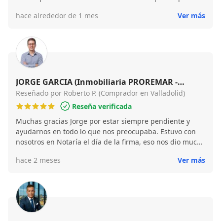
rápido a mis dudas, fue muy cercano e hizo que todo el
hace alrededor de 1 mes
Ver más
proceso fuera mucho más sencillo. Lo recomiendo, sin
duda :)
JORGE GARCIA (Inmobiliaria PROREMAR -
VALLADOLID)
Reseñado por Roberto P. (Comprador en Valladolid)
Reseña verificada
Muchas gracias Jorge por estar siempre pendiente y
ayudarnos en todo lo que nos preocupaba. Estuvo con
nosotros en Notaría el día de la firma, eso nos dio mucha
tranquilidad.
hace 2 meses
Ver más