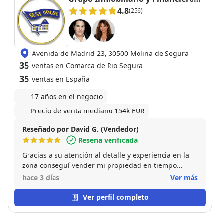
Best House Molina de Segura
4.8
(256)
Avenida de Madrid 23, 30500 Molina de Segura
35
ventas en Comarca de Rio Segura
35
ventas en España
17 años en el negocio
Precio de venta mediano 154k EUR
Reseñado por David G. (Vendedor)
Reseña verificada
Gracias a su atención al detalle y experiencia en la
zona conseguí vender mi propiedad en tiempo
récord. La recomiendo por su conocimiento del
hace 3 días
Ver más
mercado y cercanía a la hora de gestionar la
operación. Gran profesional.
Ver perfil completo