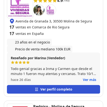
4.9
(193)
Avenida de Granada 3, 30500 Molina de Segura
17
ventas en Comarca de Rio Segura
17
ventas en España
23 años en el negocio
Precio de venta mediano 100k EUR
Reseñado por Marina (Vendedor)
Todo genial gracias a Inma y Carmen que desde el
minuto 1 fueron muy atentas y cercanas. Trato 10/10.
Gracias de corazón por todo.
hace 26 días
Ver más
Ver perfil completo
Redpiso - Molina de Segura