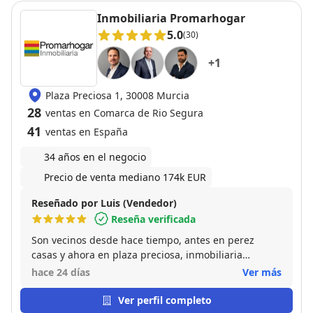
Inmobiliaria Promarhogar
5.0
(30)
+
1
Plaza Preciosa 1, 30008 Murcia
28
ventas en Comarca de Rio Segura
41
ventas en España
34 años en el negocio
Precio de venta mediano 174k EUR
Reseñado por Luis (Vendedor)
Reseña verificada
Son vecinos desde hace tiempo, antes en perez
casas y ahora en plaza preciosa, inmobiliaria
cercana, siempre trabaja la misma gente desde hace
hace 24 días
Ver más
años, y eso me genera mucha confianza. han
vendido mi vivienda justo encima de su oficina
Ver perfil completo