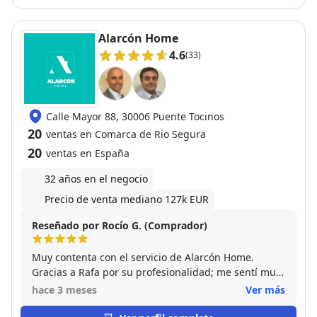
actual. recomendables
Alarcón Home
4.6
(33)
Calle Mayor 88, 30006 Puente Tocinos
20
ventas en Comarca de Rio Segura
20
ventas en España
32 años en el negocio
Precio de venta mediano 127k EUR
Reseñado por Rocío G. (Comprador)
Muy contenta con el servicio de Alarcón Home.
Gracias a Rafa por su profesionalidad; me sentí muy
bien asesorada y acompañada durante todo el
hace 3 meses
Ver más
proceso de compra.