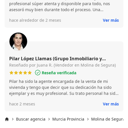
profesional súper atenta y disponible para todo, nos
asesoró muy bien durante todo el proceso. Una
experiencia muy buena.
hace alrededor de 2 meses
Ver más
Pilar López Llamas (Grupo Inmobiliario y
Financiero Best House Molina de Segura)
Reseñado por Juana R. (Vendedor en Molina de Segura)
Reseña verificada
Pilar ha sido la agente encargada de la venta de mi
vivienda y tengo que decir que su dedicación ha sido
ejemplar y es muy profesional. Su trato personal ha sido
excelente y sólo puedo tener buenas palabras hacia ella.
hace 2 meses
Ver más
Buscar agencia
Murcia Provincia
Molina de Segura
Inicio