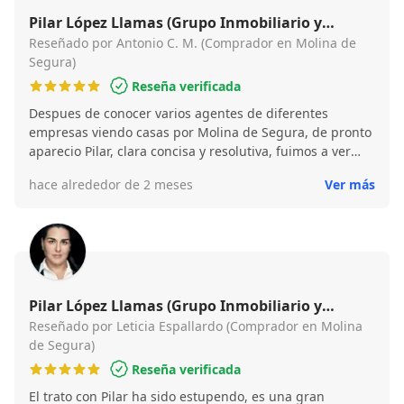
conseguirá!!!
Pilar López Llamas (Grupo Inmobiliario y
Financiero Best House Molina de Segura)
Reseñado por Antonio C. M. (Comprador en Molina de
Segura)
Reseña verificada
Despues de conocer varios agentes de diferentes
empresas viendo casas por Molina de Segura, de pronto
aparecio Pilar, clara concisa y resolutiva, fuimos a ver
una casa y al escuchar nuestras necesidades nos enseño
hace alrededor de 2 meses
Ver más
una y a pesar de que era ultima hora y ya era hora de
comer ella se ofrecio a verla ya y asi fue, nos gusto y por
la tarde la estabamos reservando, ojala mas gente como
ella en este sector, hemos ganado una bella persona de
vecina.
Pilar López Llamas (Grupo Inmobiliario y
Financiero Best House Molina de Segura)
Reseñado por Leticia Espallardo (Comprador en Molina
de Segura)
Reseña verificada
El trato con Pilar ha sido estupendo, es una gran