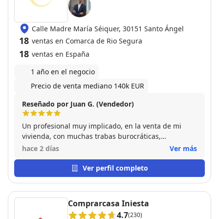
Calle Madre María Séiquer, 30151 Santo Ángel
18
ventas en Comarca de Rio Segura
18
ventas en España
1 año en el negocio
Precio de venta mediano 140k EUR
Reseñado por Juan G. (Vendedor)
Un profesional muy implicado, en la venta de mi
vivienda, con muchas trabas burocráticas,
solventadas gracias a su perseverancia y dedicación
hace 2 días
Ver más
Ver perfil completo
Comprarcasa Iniesta
4.7
(230)