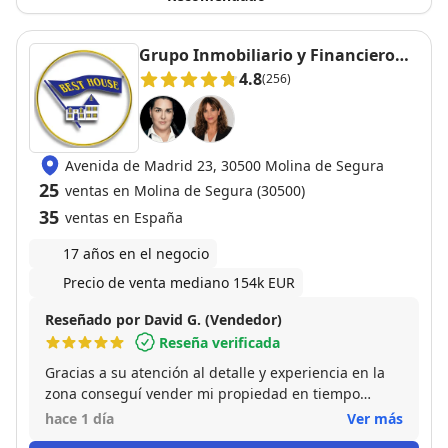
Grupo Inmobiliario y Financiero
Best House Molina de Segura
4.8
(256)
Avenida de Madrid 23, 30500 Molina de Segura
25
ventas en Molina de Segura (30500)
35
ventas en España
17 años en el negocio
Precio de venta mediano 154k EUR
Reseñado por David G. (Vendedor)
Reseña verificada
Gracias a su atención al detalle y experiencia en la
zona conseguí vender mi propiedad en tiempo
récord. La recomiendo por su conocimiento del
hace 1 día
Ver más
mercado y cercanía a la hora de gestionar la