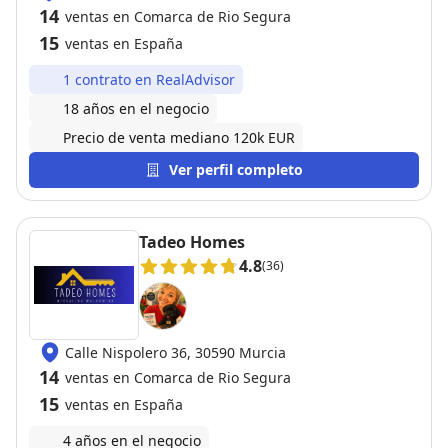
30004 Murcia
14
ventas en Comarca de Rio Segura
15
ventas en España
1 contrato en RealAdvisor
18 años en el negocio
Precio de venta mediano 120k EUR
Ver perfil completo
Tadeo Homes
4.8
(36)
Calle Nispolero 36, 30590 Murcia
14
ventas en Comarca de Rio Segura
15
ventas en España
4 años en el negocio