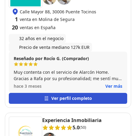
Calle Mayor 88, 30006 Puente Tocinos
1
venta en Molina de Segura
20
ventas en España
32 años en el negocio
Precio de venta mediano 127k EUR
Reseñado por Rocío G. (Comprador)
Muy contenta con el servicio de Alarcón Home.
Gracias a Rafa por su profesionalidad; me sentí muy
bien asesorada y acompañada durante todo el
hace 3 meses
Ver más
proceso de compra.
Ver perfil completo
Experiencia Inmobiliaria
5.0
(50)