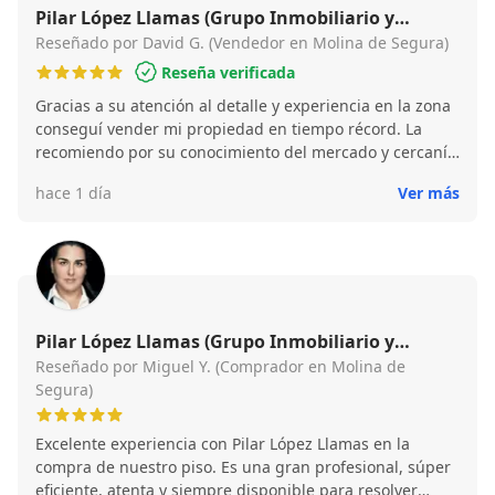
Pilar López Llamas (Grupo Inmobiliario y
Financiero Best House Molina de Segura)
Reseñado por David G. (Vendedor en Molina de Segura)
Reseña verificada
Gracias a su atención al detalle y experiencia en la zona
conseguí vender mi propiedad en tiempo récord. La
recomiendo por su conocimiento del mercado y cercanía
a la hora de gestionar la operación. Gran profesional.
hace 1 día
Ver más
Pilar López Llamas (Grupo Inmobiliario y
Financiero Best House Molina de Segura)
Reseñado por Miguel Y. (Comprador en Molina de
Segura)
​Excelente experiencia con Pilar López Llamas en la
compra de nuestro piso. Es una gran profesional, súper
eficiente, atenta y siempre disponible para resolver