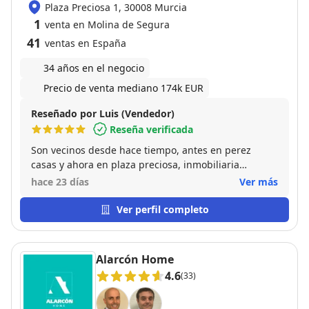
Plaza Preciosa 1, 30008 Murcia
1
venta en Molina de Segura
41
ventas en España
34 años en el negocio
Precio de venta mediano 174k EUR
Reseñado por Luis (Vendedor)
Reseña verificada
Son vecinos desde hace tiempo, antes en perez
casas y ahora en plaza preciosa, inmobiliaria
cercana, siempre trabaja la misma gente desde hace
hace 23 días
Ver más
años, y eso me genera mucha confianza. han
vendido mi vivienda justo encima de su oficina
Ver perfil completo
actual. recomendables
Alarcón Home
4.6
(33)