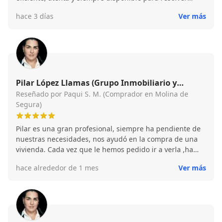
cualquier duda. Todo el proceso fue fluido y
hace 3 días
Ver más
transparente de principio a fin. ¡Totalmente
recomendable!
Pilar López Llamas (Grupo Inmobiliario y
Financiero Best House Molina de Segura)
Reseñado por Paqui S. M. (Comprador en Molina de
Segura)
Pilar es una gran profesional, siempre ha pendiente de
nuestras necesidades, nos ayudó en la compra de una
vivienda. Cada vez que le hemos pedido ir a verla ,ha
estado muy solícita y enseguida nos ha concertado una
hace alrededor de 1 mes
Ver más
cita sin ningún problema. Es una persona muy cercana y
agradable, le estamos muy agradecidos. Nos ha
conseguido conseguido la vivienda en muy poquito
tiempo. Ahora hemos puesto en sus manos la venta de
la nuestra. Estamos convencidos que pronto lo