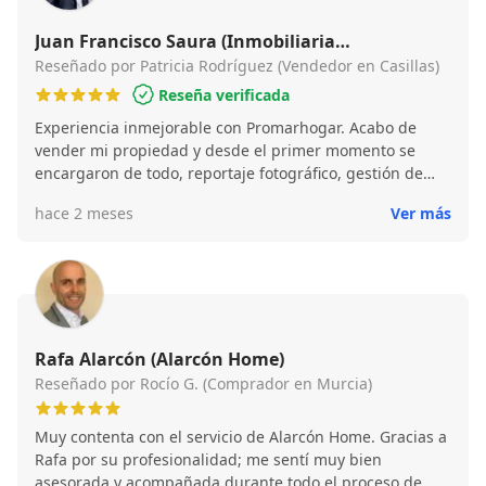
Juan Francisco Saura (Inmobiliaria
Promarhogar)
Reseñado por Patricia Rodríguez (Vendedor en Casillas)
Reseña verificada
Experiencia inmejorable con Promarhogar. Acabo de
vender mi propiedad y desde el primer momento se
encargaron de todo, reportaje fotográfico, gestión de
visitas. Me han acompañado en todo el proceso con gran
hace 2 meses
Ver más
profesionalidad. Recomiendo sus servicios 100%
Rafa Alarcón (Alarcón Home)
Reseñado por Rocío G. (Comprador en Murcia)
Muy contenta con el servicio de Alarcón Home. Gracias a
Rafa por su profesionalidad; me sentí muy bien
asesorada y acompañada durante todo el proceso de