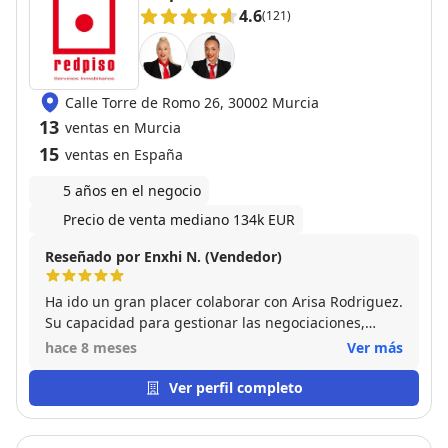
4.6
(121)
Calle Torre de Romo 26, 30002 Murcia
13
ventas en Murcia
15
ventas en España
5 años en el negocio
Precio de venta mediano 134k EUR
Reseñado por Enxhi N. (Vendedor)
Ha ido un gran placer colaborar con Arisa Rodriguez.
Su capacidad para gestionar las negociaciones,
junto con su amabilidad, transparencia y
hace 8 meses
Ver más
competencia, hizo que la venta fuera rápida y mucho
más sencilla de lo que podía imaginar. Me sentí
Ver perfil completo
acompañada en cada etapa, con la seguridad de
estar en las mejores manos. Una experiencia