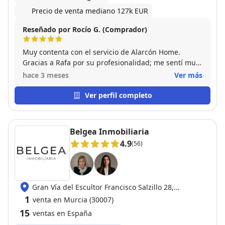
Precio de venta mediano 127k EUR
Reseñado por Rocío G. (Comprador)
Muy contenta con el servicio de Alarcón Home.
Gracias a Rafa por su profesionalidad; me sentí muy
bien asesorada y acompañada durante todo el
hace 3 meses
Ver más
proceso de compra.
Ver perfil completo
Belgea Inmobiliaria
4.9
(56)
Gran Vía del Escultor Francisco Salzillo 28,
30004 Murcia
1
venta en Murcia (30007)
15
ventas en España