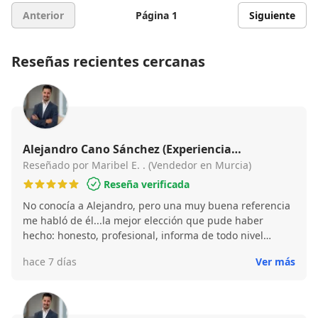
Anterior
Página 1
Siguiente
Reseñas recientes cercanas
Alejandro Cano Sánchez (Experiencia
Inmobiliaria)
Reseñado por Maribel E. . (Vendedor en Murcia)
Reseña verificada
No conocía a Alejandro, pero una muy buena referencia
me habló de él...la mejor elección que pude haber
hecho: honesto, profesional, informa de todo nivel
experiencia máxima, vendimos la casa de mi madre
hace 7 días
Ver más
rápido y, a pesar de la pena de la pérdida del bien
común familiar, él lo hizo todo fácil, entrañable y
cómodo, muy cómodo, se encargó de todo como si fuera
un bien suyo. Muy muy muy recomendable, le estaré