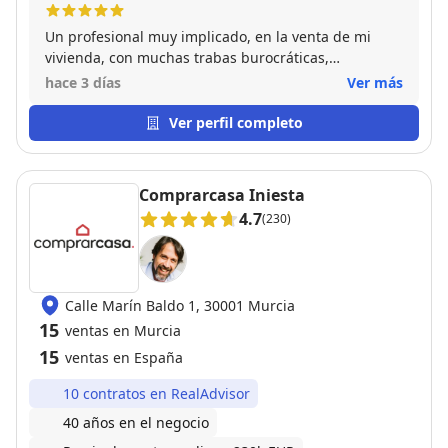
Un profesional muy implicado, en la venta de mi
vivienda, con muchas trabas burocráticas,
solventadas gracias a su perseverancia y dedicación
hace 3 días
Ver más
Ver perfil completo
Comprarcasa Iniesta
4.7
(230)
Calle Marín Baldo 1, 30001 Murcia
15
ventas en Murcia
15
ventas en España
10 contratos en RealAdvisor
40 años en el negocio