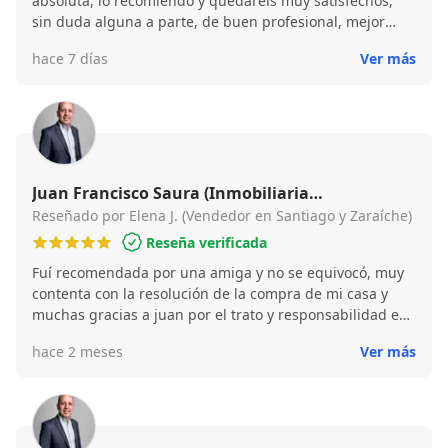
absoluta, lo recomiendo y quedareis muy satisfechos,
sin duda alguna a parte, de buen profesional, mejor
persona.
hace 7 días
Ver más
Juan Francisco Saura (Inmobiliaria
Promarhogar)
Reseñado por Elena J. (Vendedor en Santiago y Zaraíche)
Reseña verificada
Fuí recomendada por una amiga y no se equivocó, muy
contenta con la resolución de la compra de mi casa y
muchas gracias a juan por el trato y responsabilidad en
su trabajo, SIN DUDA MUY RECOMENBLE.
hace 2 meses
Ver más