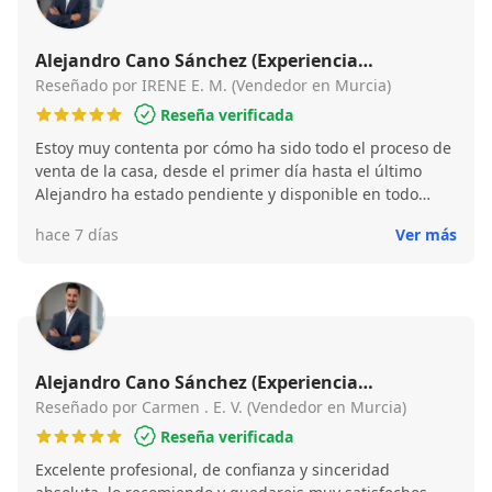
eternamente agradecida.
Alejandro Cano Sánchez (Experiencia
Inmobiliaria)
Reseñado por IRENE E. M. (Vendedor en Murcia)
Reseña verificada
Estoy muy contenta por cómo ha sido todo el proceso de
venta de la casa, desde el primer día hasta el último
Alejandro ha estado pendiente y disponible en todo
momento. Ha resuelto nuestras dudas y nos ha
hace 7 días
Ver más
acompañado en todo. Él hace que un trámite de venta
sea humano, cercano y fácil. Sin duda lo recomendaría y
espero contar con él en un futuro, me transmite
confianza máxima.
Alejandro Cano Sánchez (Experiencia
Inmobiliaria)
Reseñado por Carmen . E. V. (Vendedor en Murcia)
Reseña verificada
Excelente profesional, de confianza y sinceridad