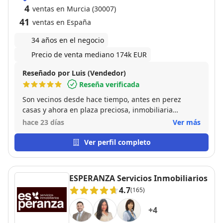
4
ventas en Murcia (30007)
41
ventas en España
34 años en el negocio
Precio de venta mediano 174k EUR
Reseñado por Luis (Vendedor)
Reseña verificada
Son vecinos desde hace tiempo, antes en perez
casas y ahora en plaza preciosa, inmobiliaria
cercana, siempre trabaja la misma gente desde hace
hace 23 días
Ver más
años, y eso me genera mucha confianza. han
vendido mi vivienda justo encima de su oficina
Ver perfil completo
actual. recomendables
ESPERANZA Servicios Inmobiliarios
4.7
(165)
+
4