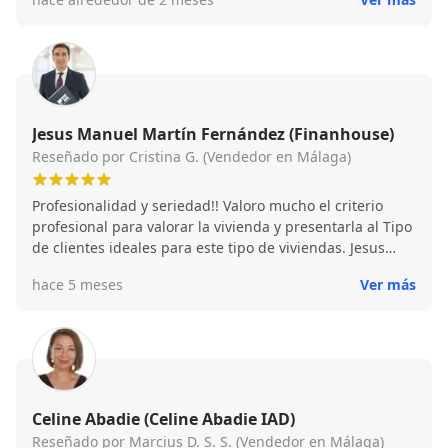
atención al cliente y capacidad para identificar
oportunidades que se ajusten a las necesidades de cada
cliente. Con enfoque en resultados, confianza y
negociación efectiva, ofrece un servicio transparente y
profesional para garantizar inversiones seguras y
exitosas en el sector inmobiliario. Persona 100%
profesional
Jesus Manuel Martín Fernández (Finanhouse)
Reseñado por Cristina G. (Vendedor en Málaga)
Profesionalidad y seriedad!! Valoro mucho el criterio
profesional para valorar la vivienda y presentarla al Tipo
de clientes ideales para este tipo de viviendas. Jesus
hizo que vuelva confiar en un agente inmobiliario, lo
hace 5 meses
Ver más
recomiendo
Celine Abadie (Celine Abadie IAD)
Reseñado por Marcius D. S. S. (Vendedor en Málaga)