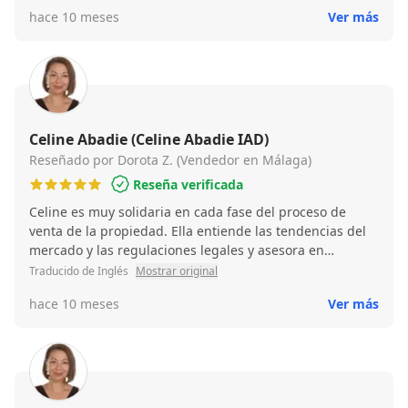
un placer absoluto tratar con ella. La recomiendo sin
hace 10 meses
Ver más
dudarlo.
Celine Abadie (Celine Abadie IAD)
Reseñado por Dorota Z. (Vendedor en Málaga)
Reseña verificada
Celine es muy solidaria en cada fase del proceso de
venta de la propiedad. Ella entiende las tendencias del
mercado y las regulaciones legales y asesora en
consecuencia la estrategia para una transacción exitosa.
Traducido de Inglés
Mostrar original
Es una persona ética, lo que significa que busca la mejor
hace 10 meses
Ver más
solución para ambas partes, vendedor y comprador.
Celine se comunica de manera efectiva con diferentes
partes interesadas, desde el vendedor y el comprador a
través de capas y notarios, así como con gerentes
comunitarios y otras personas que pueden apoyar la
transacción. Ella es muy proactiva, recopila todos los