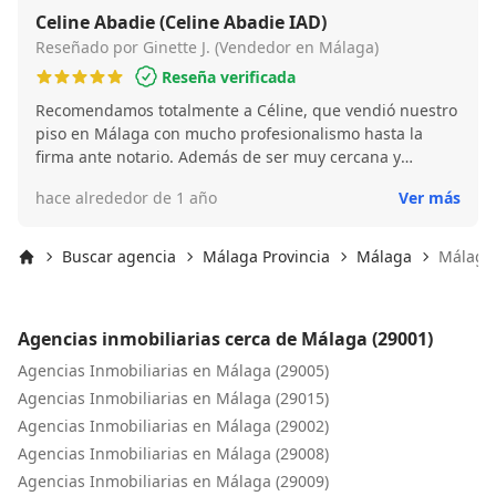
documentos necesarios y hace un seguimiento con
Celine Abadie (Celine Abadie IAD)
todas las partes para asegurarse de que todos estén
Reseñado por Ginette J. (Vendedor en Málaga)
bien informados sobre el estado del acuerdo. Fue un
Reseña verificada
placer trabajar con Celine y ¡recomiendo sus servicios!
Recomendamos totalmente a Céline, que vendió nuestro
piso en Málaga con mucho profesionalismo hasta la
firma ante notario. Además de ser muy cercana y
disponible, nos acompañó de forma eficaz en un caso
hace alrededor de 1 año
Ver más
complejo relacionado con una herencia. ¡Muchas
gracias!
Buscar agencia
Málaga Provincia
Málaga
Málaga 
Inicio
Agencias inmobiliarias cerca de Málaga (29001)
Agencias Inmobiliarias en Málaga (29005)
Agencias Inmobiliarias en Málaga (29015)
Agencias Inmobiliarias en Málaga (29002)
Agencias Inmobiliarias en Málaga (29008)
Agencias Inmobiliarias en Málaga (29009)