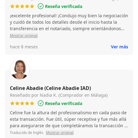
Reseña verificada
¡excelente profesional! ¡Condujo muy bien la negociación
y cuidó de todos los detalles desde el inicio hasta la
transferencia en el notariado, siempre orientándonos
con precisión! ¡Recomiendo mucho sus servicios!
Mostrar original
hace 8 meses
Ver más
Celine Abadie (Celine Abadie IAD)
Reseñado por Nadia K. (Comprador en Málaga)
Reseña verificada
Celine fue la altura del profesionalismo en cada paso de
esta transacción. Fue útil, súper receptiva y fue más allá
para asegurarse de que completáramos la transacción a
la satisfacción de todos. Es increíblemente conocedora y
Traducido de Inglés
Mostrar original