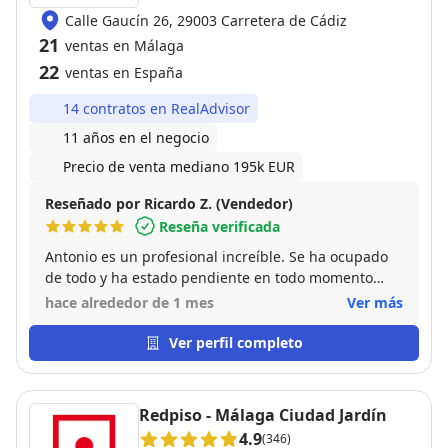
Calle Gaucín 26, 29003 Carretera de Cádiz
21
ventas en Málaga
22
ventas en España
14 contratos en RealAdvisor
11 años en el negocio
Precio de venta mediano 195k EUR
Reseñado por Ricardo Z. (Vendedor)
Reseña verificada
Antonio es un profesional increíble. Se ha ocupado
de todo y ha estado pendiente en todo momento
incluso de gestionar con la notaría toda la
hace alrededor de 1 mes
Ver más
documentación ración y ha resuelto perfectamente
un par de malentendidos. Súper recomendable. Mis
Ver perfil completo
próximas transacciones contaré con el.
Recomendado 100%
Redpiso - Málaga Ciudad Jardín
4.9
(346)