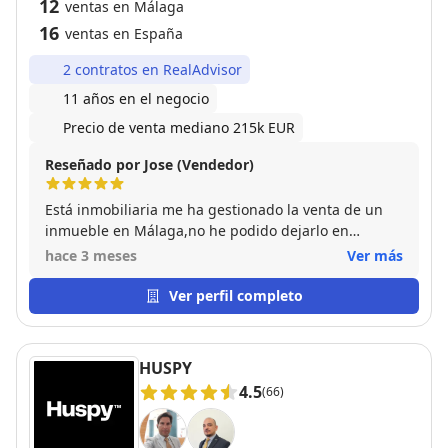
12
ventas en Málaga
16
ventas en España
2 contratos en RealAdvisor
11 años en el negocio
Precio de venta mediano 215k EUR
Reseñado por Jose (Vendedor)
Está inmobiliaria me ha gestionado la venta de un
inmueble en Málaga,no he podido dejarlo en
mejores manos, profesionales en todos los sentidos ,
hace 3 meses
Ver más
tanto a nivel burocrático como a nivel personal.
Desde un principio se involucraron plenamente en
Ver perfil completo
todos los pasos de la venta, Ruth realizó una
comparativa real del valor del inmueble ajustada a
mercado, en la cual acertó al 100 por 100, Luis fue la
HUSPY
cara visible para los potenciales compradores,
4.5
(66)
sabiendo estar y manteniéndome al tanto de las
diversas ofertas, por último Lina se encargó de todas
las gestiones legales con el comprador final. La