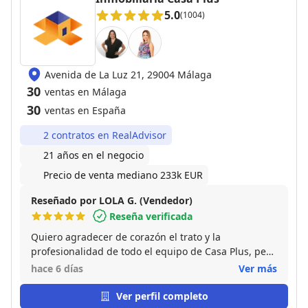
5.0
(1004)
Avenida de La Luz 21, 29004 Málaga
30
ventas en Málaga
30
ventas en España
2 contratos en RealAdvisor
21 años en el negocio
Precio de venta mediano 233k EUR
Reseñado por LOLA G. (Vendedor)
Reseña verificada
Quiero agradecer de corazón el trato y la
profesionalidad de todo el equipo de Casa Plus, pero
muy especialmente la de Miguel. La venta de mi piso
hace 6 días
Ver más
no ha sido precisamente sencilla, y desde el primer
momento Miguel ha estado a mi lado en todo. No
Ver perfil completo