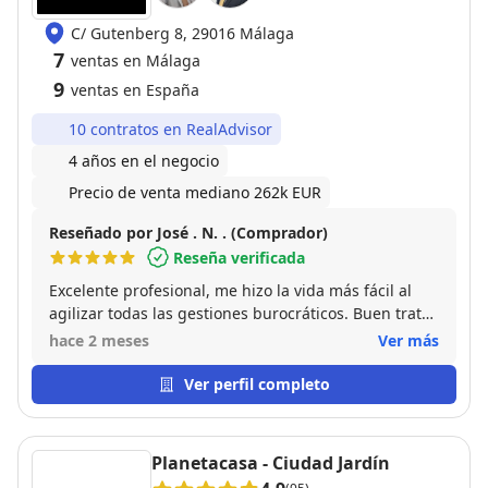
experiencia y dedicación de los tres hacen posible la
C/ Gutenberg 8, 29016 Málaga
venta en un corto periodo de tiempo. Totalmente
7
satisfecho con su trabajo,por lo que los recomiendo
ventas en Málaga
sin lugar a dudas.
9
ventas en España
10 contratos en RealAdvisor
4 años en el negocio
Precio de venta mediano 262k EUR
Reseñado por José . N. . (Comprador)
Reseña verificada
Excelente profesional, me hizo la vida más fácil al
agilizar todas las gestiones burocráticos. Buen trato
personal .
hace 2 meses
Ver más
Ver perfil completo
Planetacasa - Ciudad Jardín