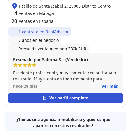
Pasillo de Santa Isabel 2, 29005 Distrito Centro
4
ventas en Málaga
20
ventas en España
1 contrato en RealAdvisor
7 años en el negocio
Precio de venta mediano 330k EUR
Reseñado por Sabrina S. . (Vendedor)
Excelente profesional y muy contenta con su trabajo
realizado. Muy atenta en todo momento para
resolver todo tipo de gestión. La recomiendo a toda
hace 28 días
Ver más
persona que quiera vender su propiedad.
Ver perfil completo
¿Tienes una agencia inmobiliaria y quieres que
aparezca en estos resultados?