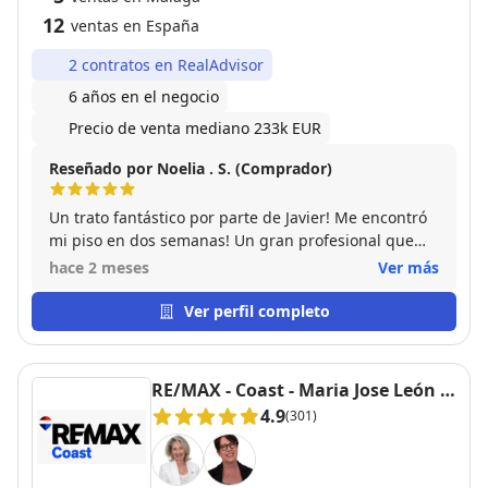
12
ventas en España
2 contratos en RealAdvisor
6 años en el negocio
Precio de venta mediano 233k EUR
Reseñado por Noelia . S. (Comprador)
Un trato fantástico por parte de Javier! Me encontró
mi piso en dos semanas! Un gran profesional que
siempre mantiene la positividad y el buen hacer.
hace 2 meses
Ver más
Gracias!
Ver perfil completo
RE/MAX - Coast - Maria Jose León y
Nicole Quambusch
4.9
(301)