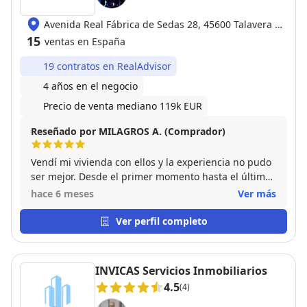
Avenida Real Fábrica de Sedas 28, 45600 Talavera de
la Reina
15
ventas en España
19 contratos en RealAdvisor
4 años en el negocio
Precio de venta mediano 119k EUR
Reseñado por MILAGROS A. (Comprador)
Vendí mi vivienda con ellos y la experiencia no pudo
ser mejor. Desde el primer momento hasta el último
un trato excelente.
hace 6 meses
Ver más
Ver perfil completo
INVICAS Servicios Inmobiliarios
4.5
(4)