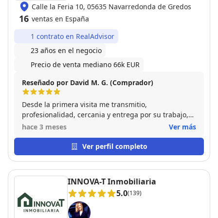
Calle la Feria 10, 05635 Navarredonda de Gredos
16
ventas en España
1 contrato en RealAdvisor
23 años en el negocio
Precio de venta mediano 66k EUR
Reseñado por David M. G. (Comprador)
Desde la primera visita me transmitio,
profesionalidad, cercania y entrega por su trabajo,
durante todo el proceso de compra se mantuvo muy
hace 3 meses
Ver más
cercano, actualizando informacion en cada
momento. Puedo decir que es un gran profesional y
Ver perfil completo
que mi grado de satisfaccion en la operacion es alto.
Un profesional como la copa de un pino, un gran
tipo León!
INNOVA-T Inmobiliaria
5.0
(139)