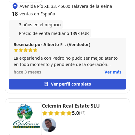
Avenida Pío XII 33, 45600 Talavera de la Reina
18
ventas en España
3 años en el negocio
Precio de venta mediano 139k EUR
Reseñado por Alberto F. . (Vendedor)
La experiencia con Pedro no pudo ser mejor, atento
en todo momento y pendiente de la operación
incluso en cosas que no eran de su disposición,
hace 3 meses
Ver más
muchas gracias!! Lo recomendaría mil veces
Ver perfil completo
Celemín Real Estate SLU
5.0
(12)