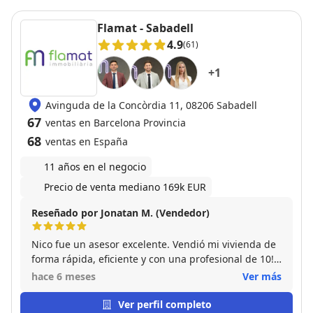
Flamat - Sabadell
4.9
(61)
+
1
Avinguda de la Concòrdia 11, 08206 Sabadell
67
ventas en Barcelona Provincia
68
ventas en España
11 años en el negocio
Precio de venta mediano 169k EUR
Reseñado por Jonatan M. (Vendedor)
Nico fue un asesor excelente. Vendió mi vivienda de
forma rápida, eficiente y con una profesional de 10!
100% recomendable.
hace 6 meses
Ver más
Ver perfil completo