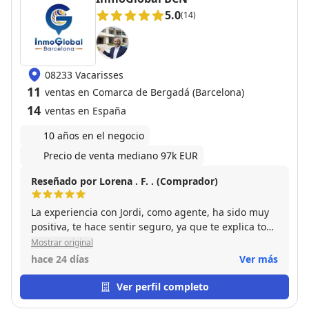
5.0
(14)
08233 Vacarisses
11
ventas en Comarca de Bergadá (Barcelona)
14
ventas en España
10 años en el negocio
Precio de venta mediano 97k EUR
Reseñado por Lorena . F. . (Comprador)
La experiencia con Jordi, como agente, ha sido muy
positiva, te hace sentir seguro, ya que te explica todo
de manera muy clara y sincera, además, siempre
Mostrar original
dispuesto a ayudar. Ha sido un gran placer, da gusto
hace 24 días
Ver más
tratar con una persona tan transparente y gentil.
100% RECOMENDABLE!!
Ver perfil completo