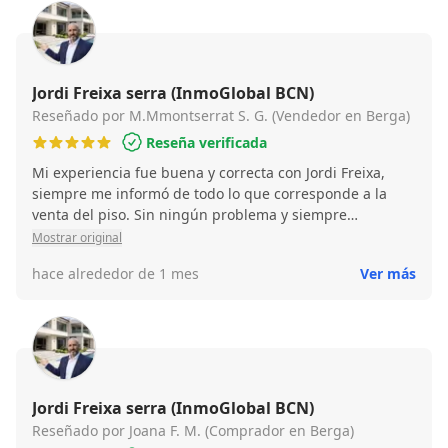
Jordi Freixa serra (InmoGlobal BCN)
Reseñado por M.Mmontserrat S. G. (Vendedor en Berga)
Reseña verificada
Mi experiencia fue buena y correcta con Jordi Freixa,
siempre me informó de todo lo que corresponde a la
venta del piso. Sin ningún problema y siempre
informando del posible comprador que tenía. Estamos
Mostrar original
muy agradecidos por la atención recibida, por él,
hace alrededor de 1 mes
Ver más
siempre ha estado muy atento si tenía que preguntar
algunas dudas. Buena experiencia
Jordi Freixa serra (InmoGlobal BCN)
Reseñado por Joana F. M. (Comprador en Berga)