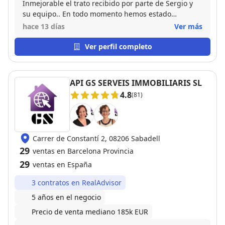
Inmejorable el trato recibido por parte de Sergio y
su equipo.. En todo momento hemos estado
informados de cada paso en el proceso de compra
hace 13 días
Ver más
de nuestra vivienda. Muy cercano y profesional, sin
duda alguna lo recomiendo 100%. Buen profesional
Ver perfil completo
y mejor persona.
API GS SERVEIS IMMOBILIARIS SL
4.8
(81)
Carrer de Constantí 2, 08206 Sabadell
29
ventas en Barcelona Provincia
29
ventas en España
3 contratos en RealAdvisor
5 años en el negocio
Precio de venta mediano 185k EUR