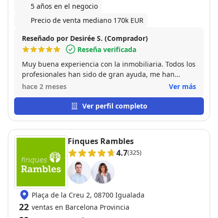
5 años en el negocio
Precio de venta mediano 170k EUR
Reseñado por Desirée S. (Comprador)
Reseña verificada
Muy buena experiencia con la inmobiliaria. Todos los
profesionales han sido de gran ayuda, me han
acompañado durante todo el proceso, ayudándome
hace 2 meses
Ver más
y orientándome en cada paso. Siempre han estado
disponible para resolver dudas y hacer que todo
Ver perfil completo
fuera mucho más fácil. El trato ha sido cercano,
profesional y de confianza. ¡Muchas gracias por toda
la ayuda!
Finques Rambles
4.7
(325)
Plaça de la Creu 2, 08700 Igualada
22
ventas en Barcelona Provincia