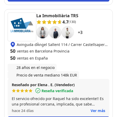
La Immobiliària TRS
4.7
(130)
+
3
Avinguda ďÀngel Sallent 114 / Carrer Castellsapera
80, 08224 / 08227 Terrassa
50
ventas en Barcelona Provincia
50
ventas en España
28 años en el negocio
Precio de venta mediano 148k EUR
Reseñado por Elena . E. (Vendedor)
Reseña verificada
El servicio ofrecido por Raquel ha sido excelente!! Es
una profesional cercana, implicada, que sabe
escuchar y cubrir tus necesidades. Siempre ha
hace 24 días
Ver más
estado disponible para resolver cualquier duda o