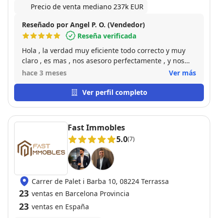
Precio de venta mediano 237k EUR
Reseñado por Angel P. O. (Vendedor)
Reseña verificada
Hola , la verdad muy eficiente todo correcto y muy
claro , es mas , nos asesoro perfectamente , y nos
dio muy buenas pautas para cerrar la venta , la
hace 3 meses
Ver más
verdad , muy contentos , recomendable 200 x 100 un
saludo
Ver perfil completo
Fast Immobles
5.0
(7)
Carrer de Palet i Barba 10, 08224 Terrassa
23
ventas en Barcelona Provincia
23
ventas en España