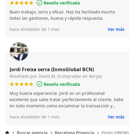
Reseña verificada
Buen trabajo, serio y eficaz. Nos ha facilitado mucho
todas las gestiones, buena y rápida respuesta.
hace alrededor de 1 mes
Ver más
Jordi Freixa serra (InmoGlobal BCN)
Reseñado por David M. (Comprador en Berga)
Reseña verificada
Muy buena experiencia. Jordi es un profesional
excelente que sabe tratar perfectamente al cliente. Sabe
en todo momento como encaminar la transacción y
responde rápidamente a cualquier duda. Totalmente
hace alrededor de 1 mes
Ver más
recomendado y muy satisfecho de haber coincidido con
él.
Buscar agencia
Barcelona Provincia
Fígols (08698)