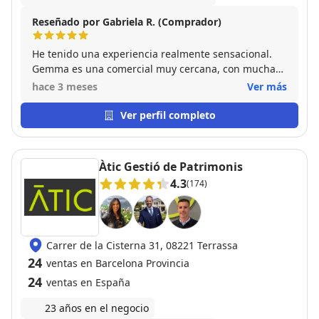
Reseñado por Gabriela R. (Comprador)
He tenido una experiencia realmente sensacional.
Gemma es una comercial muy cercana, con mucha
experiencia, muy atenta, siempre acompañándonos
hace 3 meses
Ver más
en todo momento y haciendo que estemos
tranquilos y seguros en cada paso de la operación.
Ver perfil completo
La recomiendo 100%, todo ha salido súper bien y
estamos encantados! Gracias Gemma por tu
profesionalidad.
Àtic Gestió de Patrimonis
4.3
(174)
Carrer de la Cisterna 31, 08221 Terrassa
24
ventas en Barcelona Provincia
24
ventas en España
23 años en el negocio