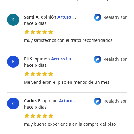
Santi A.
opinión
Arturo Lupiañez
Realadvisor
S
hace 6 días
5 de 5 estrellas
muy satisfechos con el trato! recomendados
Eli S.
opinión
Arturo Lupiañez
Realadvisor
E
hace 6 días
5 de 5 estrellas
Me vendieron el piso en menos de un mes!
Carlos P.
opinión
Arturo Lupiañez
Realadvisor
C
hace 6 días
5 de 5 estrellas
muy buena experiencia en la compra del piso