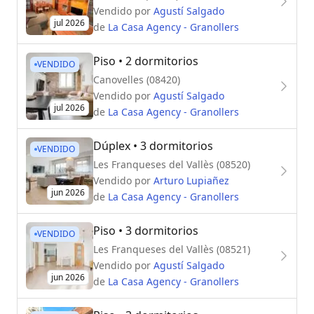
Vendido por
Agustí Salgado
jul 2026
de
La Casa Agency - Granollers
Piso
• 2 dormitorios
VENDIDO
Canovelles (08420)
Vendido por
Agustí Salgado
jul 2026
de
La Casa Agency - Granollers
Dúplex
• 3 dormitorios
VENDIDO
Les Franqueses del Vallès (08520)
Vendido por
Arturo Lupiañez
jun 2026
de
La Casa Agency - Granollers
Piso
• 3 dormitorios
VENDIDO
Les Franqueses del Vallès (08521)
Vendido por
Agustí Salgado
jun 2026
de
La Casa Agency - Granollers