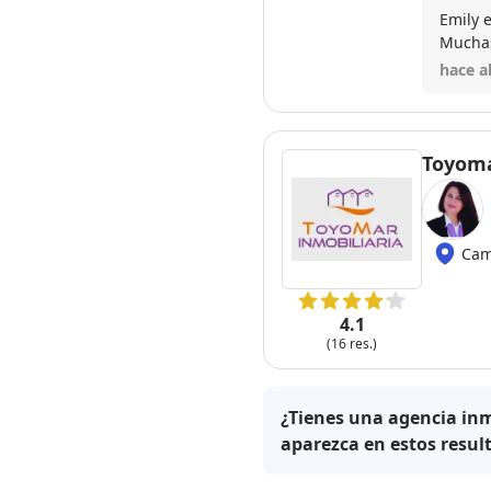
Emily 
Muchas
hace a
Toyoma
Cam
4.1
(16 res.)
¿Tienes una agencia inm
aparezca en estos resul