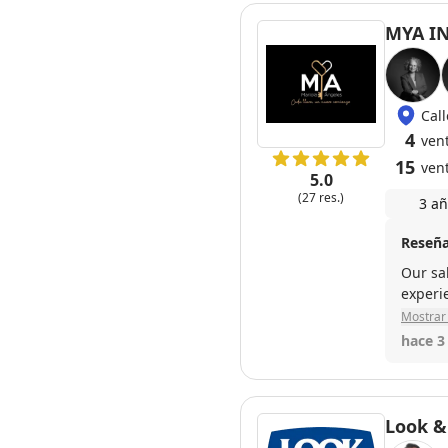
MYA I
Cal
4
ven
15
ven
5.0
(27 res.)
3 añ
Reseña
Our sa
experie
Mostrar 
hace 3
Look &