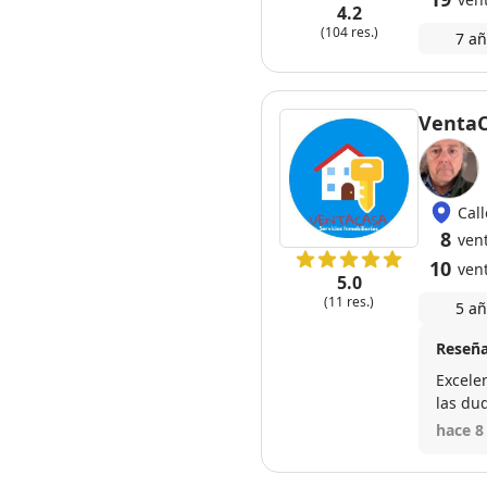
4.2
(104 res.)
7 añ
VentaC
Cal
8
ven
10
ven
5.0
(11 res.)
5 añ
Reseña
Excele
las du
final 
hace 8