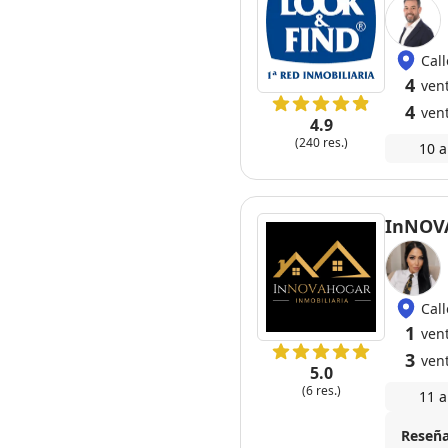
Cal
4
ven
4
ven
4.9
(240 res.)
10 a
InNOVA
Cal
1
ven
3
ven
5.0
(6 res.)
11 a
Reseña