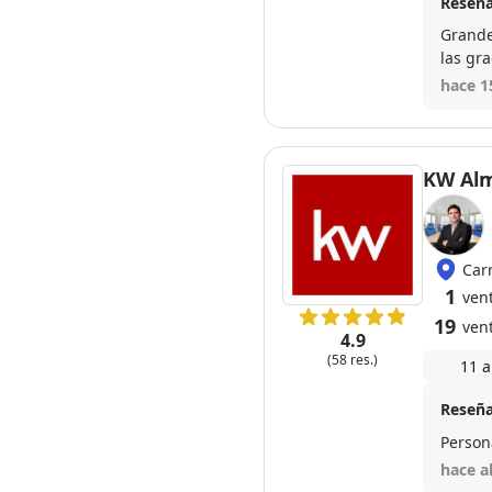
Reseña
Grande
las gra
cuando
hace 1
KW Alm
Car
1
ven
19
ven
4.9
(58 res.)
11 a
Reseña
Person
hace a