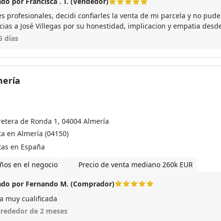
do por Francisca . T. (Vendedor)
s profesionales, decidi confiarles la venta de mi parcela y no pude
cias a José Villegas por su honestidad, implicacion y empatia desde
 a alguien le apasiona su trabajo, los tramites muy rapidos, todo 
5 días
ería
retera de Ronda 1, 04004 Almería
ta en Almería (04150)
tas en España
ños en el negocio
Precio de venta mediano 260k EUR
do por Fernando M. (Comprador)
a muy cualificada
lrededor de 2 meses