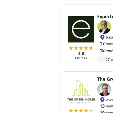
Expert
Pas
17
ven
18
ven
4.8
(36 res.)
27 a
The G
Ave
13
ven
19
ven