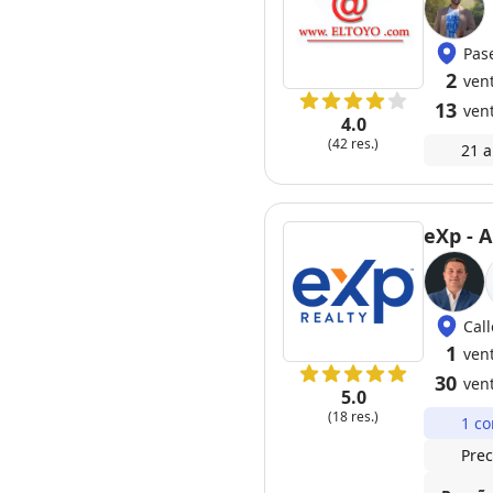
Pas
2
ven
13
ven
4.0
(42 res.)
21 a
eXp - 
Call
1
ven
30
ven
5.0
(18 res.)
1 co
Prec