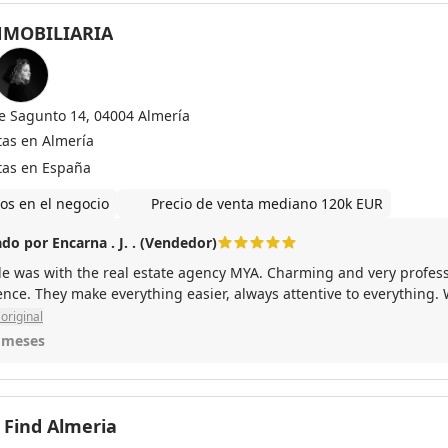
NMOBILIARIA
le Sagunto 14, 04004 Almería
tas en Almería
tas en España
os en el negocio
Precio de venta mediano 120k EUR
do por Encarna . J. . (Vendedor)
le was with the real estate agency MYA. Charming and very professi
nce. They make everything easier, always attentive to everything. 
original
 meses
 Find Almeria