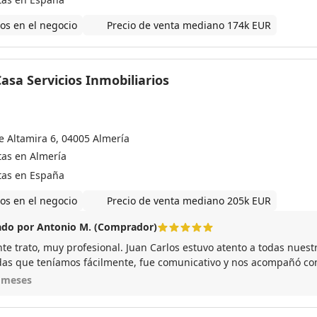
os en el negocio
Precio de venta mediano 174k EUR
asa Servicios Inmobiliarios
le Altamira 6, 04005 Almería
tas en Almería
tas en España
os en el negocio
Precio de venta mediano 205k EUR
do por Antonio M. (Comprador)
nte trato, muy profesional. Juan Carlos estuvo atento a todas nuest
das que teníamos fácilmente, fue comunicativo y nos acompañó con 
del proceso. Sin duda lo recomiendo.
 meses