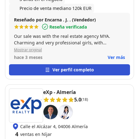
Precio de venta mediano 120k EUR
Reseñado por Encarna . J. . (Vendedor)
Reseña verificada
Our sale was with the real estate agency MYA.
Charming and very professional girls, with
experience. They make everything easier, always
Mostrar original
attentive to everything. We will repeat.
hace 3 meses
Ver más
Ver perfil completo
eXp - Almería
5.0
(18)
Calle el Alcázar 4, 04006 Almería
4
ventas en Níjar