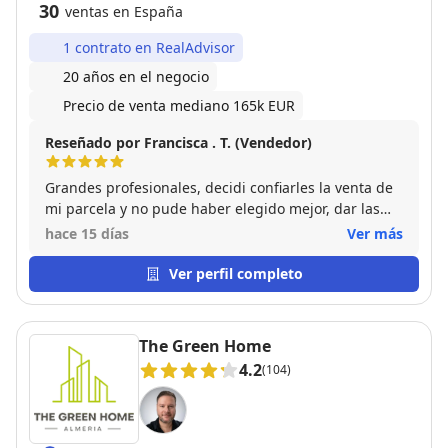
30
ventas en España
1 contrato en RealAdvisor
20 años en el negocio
Precio de venta mediano 165k EUR
Reseñado por Francisca . T. (Vendedor)
Grandes profesionales, decidi confiarles la venta de
mi parcela y no pude haber elegido mejor, dar las
gracias a José Villegas por su honestidad,
hace 15 días
Ver más
implicacion y empatia desde el primer día, se nota
cuando a alguien le apasiona su trabajo, los tramites
Ver perfil completo
muy rapidos, todo de diez
The Green Home
4.2
(104)