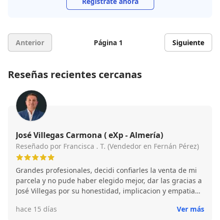
Regístrate ahora
Anterior
Página 1
Siguiente
Reseñas recientes cercanas
José Villegas Carmona ( eXp - Almería)
Reseñado por Francisca . T. (Vendedor en Fernán Pérez)
Grandes profesionales, decidi confiarles la venta de mi
parcela y no pude haber elegido mejor, dar las gracias a
José Villegas por su honestidad, implicacion y empatia
desde el primer día, se nota cuando a alguien le
hace 15 días
Ver más
apasiona su trabajo, los tramites muy rapidos, todo de