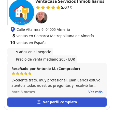
VentaCasa Servicios Inmobiliarios
5.0
(11)
Calle Altamira 6, 04005 Almería
8
ventas en Comarca Metropolitana de Almería
10
ventas en España
5 años en el negocio
Precio de venta mediano 205k EUR
Reseñado por Antonio M. (Comprador)
Excelente trato, muy profesional. Juan Carlos estuvo
atento a todas nuestras preguntas y resolvió las
dudas que teníamos fácilmente, fue comunicativo y
hace 8 meses
Ver más
nos acompañó con los trámites hasta el final del
proceso. Sin duda lo recomiendo.
Ver perfil completo