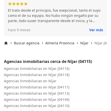
El trato desde el principio, fue exepcional, tanto el suyo
como el de su equipo. No hubo ningún engaño por su
parte, todo suoer transparente desde el inicio, y la
gestión de la compra, no fue de 10, sino lo siguiente. No
hace 9 meses
Ver más
nos tuvimos que preocupar de nada, solo de ir a firmar
al notario. La gestión de la hipoteca, fue inmejorable,
cuando nos dimos cuenta, ya la había conseguido.
Buscar agencia
Almería Provincia
Níjar
Níjar (041
Lastima no tener mas fondos, para seguir invirtiendo
Inicio
con una persona y equipo, como el de Jose Villegas.
Repetiremos tantas ocasiones como nos surhan y
Agencias inmobiliarias cerca de Níjar (04115)
podamos. Un millón de gracias, Jose Villegas.
Agencias Inmobiliarias en Níjar (04116)
Agencias Inmobiliarias en Níjar (04118)
Agencias Inmobiliarias en Níjar
Agencias Inmobiliarias en Níjar (04117)
Agencias Inmobiliarias en Níjar (04113)
Agencias Inmobiliarias en Níjar (04149)
Agencias Inmobiliarias en Níjar (04110)