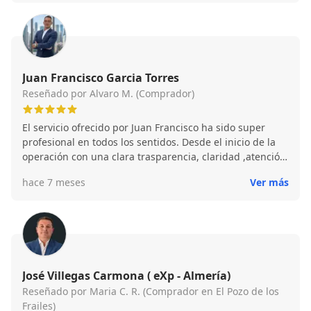
diez
Juan Francisco Garcia Torres
Reseñado por Alvaro M. (Comprador)
El servicio ofrecido por Juan Francisco ha sido super
profesional en todos los sentidos. Desde el inicio de la
operación con una clara trasparencia, claridad ,atención,
cercanía y dedicación por el bien de la operación y los
hace 7 meses
Ver más
interesados. Fue un a operación muy complicada con
que se prolongó en más de un año y todo el tiempo
estuvo al servicio con una gran actitud y resolutividad en
todas las complicaciones que surgieron. Mi experiencia
ha sido super satisfactoria y sin duda repetiré con el
cuando lo necesite.
José Villegas Carmona ( eXp - Almería)
Reseñado por Maria C. R. (Comprador en El Pozo de los
Frailes)