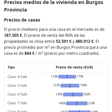
Precios medios de la vivienda en Burgos
Provincia
Precios de casas
El precio mediano para una casa en el mercado es de
187.505 €
. El precio de venta del 80% de las
propiedades se sitúa entre
52.501 €
y
480.012 €
. El
precio promedio por m² en Burgos Provincia para una
casa es de
864 €
/ m² (precio por metro cuadrado).
Tipo
Precio de venta (EUR)
119k
179k
Casa: 4 hab.
127k
190k
Casa: 5 hab.
135k
202k
Casa: 6 hab.
Casa: 7 hab.
145k
218k
Casa: 8 hab.
152k
229k