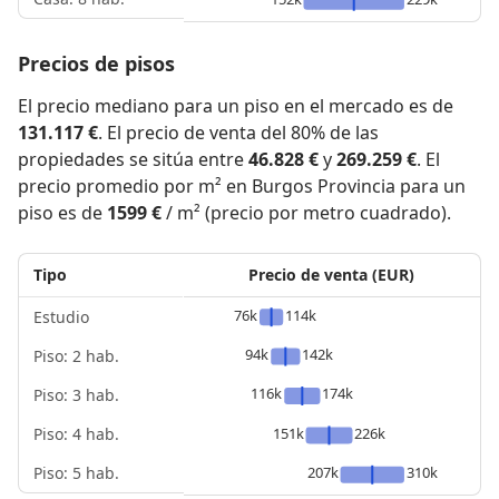
Precios de pisos
El precio mediano para un piso en el mercado es de
131.117 €
. El precio de venta del 80% de las
propiedades se sitúa entre
46.828 €
y
269.259 €
. El
precio promedio por m² en Burgos Provincia para un
piso es de
1599 €
/ m² (precio por metro cuadrado).
Tipo
Precio de venta (EUR)
76k
114k
Estudio
94k
142k
Piso: 2 hab.
116k
174k
Piso: 3 hab.
Piso: 4 hab.
151k
226k
Piso: 5 hab.
207k
310k