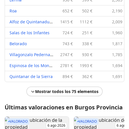
Roa
652 €
502 €
2,190
Alfoz de Quintanadueñas
1415 €
1112 €
2,009
Salas de los Infantes
724 €
251 €
1,960
Belorado
743 €
338 €
1,817
Villagonzalo Pedernales
2747 €
930 €
1,785
Espinosa de los Monteros
2781 €
1993 €
1,694
Quintanar de la Sierra
894 €
362 €
1,691
Mostrar todos los 75 elementos
Últimas valoraciones en Burgos Provincia
VALORADO
VALORADO
6 ago 2026
6 ago 