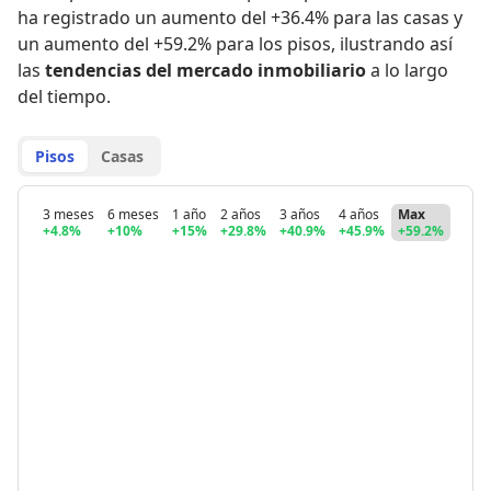
ha registrado
un aumento del +36.4% para las casas
y
un aumento del +59.2% para los pisos
,
ilustrando así
las
tendencias del mercado inmobiliario
a lo largo
del tiempo.
Pisos
Casas
3 meses
6 meses
1 año
2 años
3 años
4 años
Max
+4.8%
+10%
+15%
+29.8%
+40.9%
+45.9%
+59.2%