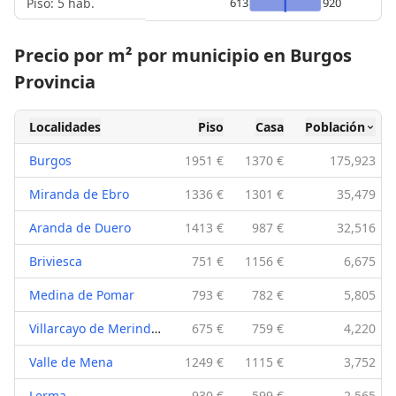
Piso: 5 hab.
613
920
Precio por m² por municipio en Burgos
Provincia
Localidades
Piso
Casa
Población
Burgos
1951 €
1370 €
175,923
Miranda de Ebro
1336 €
1301 €
35,479
Aranda de Duero
1413 €
987 €
32,516
Briviesca
751 €
1156 €
6,675
Medina de Pomar
793 €
782 €
5,805
Villarcayo de Merindad de Castilla la Vieja
675 €
759 €
4,220
Valle de Mena
1249 €
1115 €
3,752
Lerma
930 €
599 €
2,565