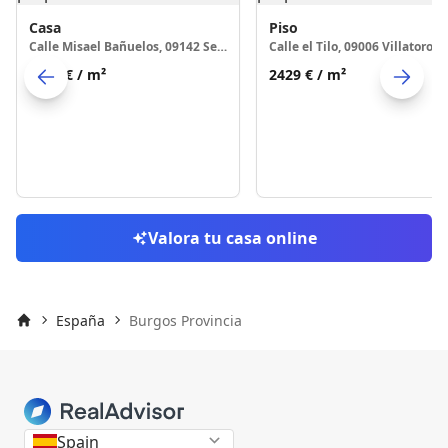
Casa
Piso
Calle Misael Bañuelos, 09142 Sedano
Calle el Tilo, 09006 Villatoro
1291 €
/ m²
2429 €
/ m²
Skip to previo
S
Valora tu casa online
España
Burgos Provincia
Inicio
Spain