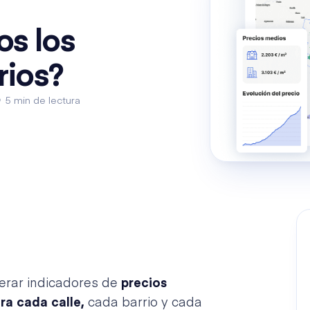
s los
rios?
5 min de lectura
nerar indicadores de
precios
ara cada calle,
cada barrio y cada