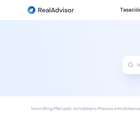
Tasació
Inicio
›
Blog
›
Mercado inmobiliario
›
Precios inmobiliario