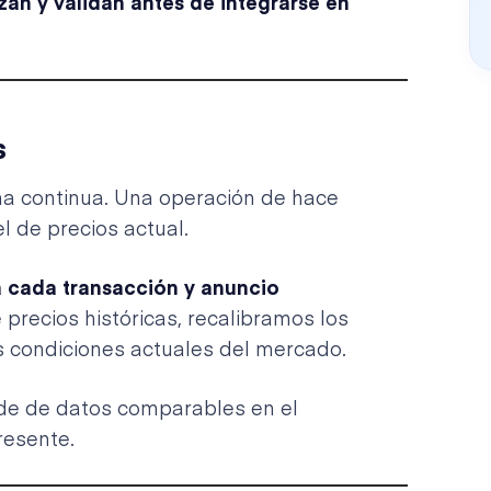
zan y validan antes de integrarse en
s
ma continua. Una operación de hace
l de precios actual.
a cada transacción y anuncio
e precios históricas, recalibramos los
s condiciones actuales del mercado.
de de datos comparables en el
resente.