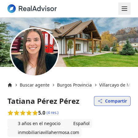
Buscar agente
Burgos Provincia
Villarcayo de Merin
Inicio
Tatiana Pérez Pérez
Compartir
5.0
(4 res.)
3 años en el negocio
Español
inmobiliariavillahermosa.com