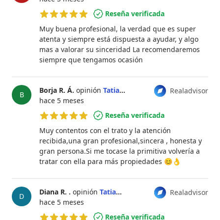
Reseña verificada
5 de 5 estrellas
Muy buena profesional, la verdad que es super
atenta y siempre está dispuesta a ayudar, y algo
mas a valorar su sinceridad La recomendaremos
siempre que tengamos ocasión
Borja R. Á.
opinión
Tatiana Pérez Pérez
Realadvisor
B
hace 5 meses
Reseña verificada
5 de 5 estrellas
Muy contentos con el trato y la atención
recibida,una gran profesional,sincera , honesta y
gran persona.Si me tocase la primitiva volvería a
tratar con ella para más propiedades 😊👌
Diana R. .
opinión
Tatiana Pérez Pérez
Realadvisor
D
hace 5 meses
Reseña verificada