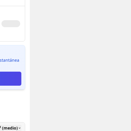
instantánea
² (medio)