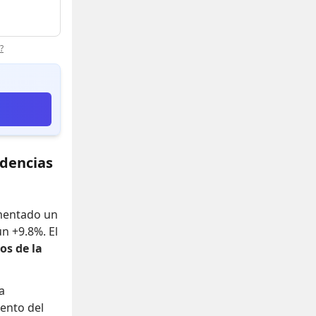
?
ndencias
umentado un
un +9.8%
.
El
os de la
a
ento del