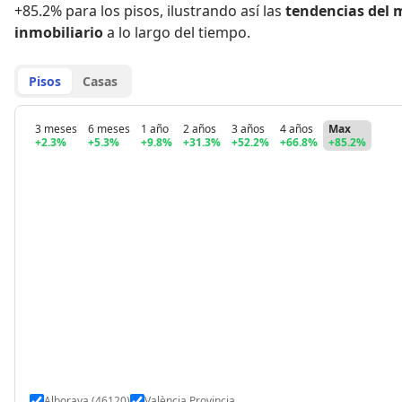
+85.2% para los pisos
,
ilustrando así las
tendencias del 
inmobiliario
a lo largo del tiempo.
Pisos
Casas
3 meses
6 meses
1 año
2 años
3 años
4 años
Max
+2.3%
+5.3%
+9.8%
+31.3%
+52.2%
+66.8%
+85.2%
Alboraya (46120)
València Provincia