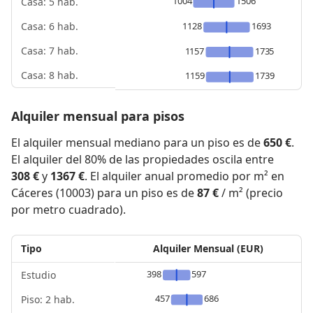
1004
1506
Casa: 5 hab.
1128
1693
Casa: 6 hab.
Casa: 7 hab.
1157
1735
Casa: 8 hab.
1159
1739
Alquiler mensual para pisos
El alquiler mensual mediano para un piso es de
650 €
.
El alquiler del 80% de las propiedades oscila entre
308 €
y
1367 €
. El alquiler anual promedio por m² en
Cáceres (10003) para un piso es de
87 €
/ m² (precio
por metro cuadrado).
Tipo
Alquiler Mensual (EUR)
398
597
Estudio
457
686
Piso: 2 hab.