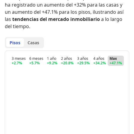
ha registrado
un aumento del +32% para las casas
y
un aumento del +47.1% para los pisos
,
ilustrando así
las
tendencias del mercado inmobiliario
a lo largo
del tiempo.
Pisos
Casas
3 meses
6 meses
1 año
2 años
3 años
4 años
Max
+2.7%
+5.7%
+9.2%
+20.8%
+29.5%
+34.2%
+47.1%