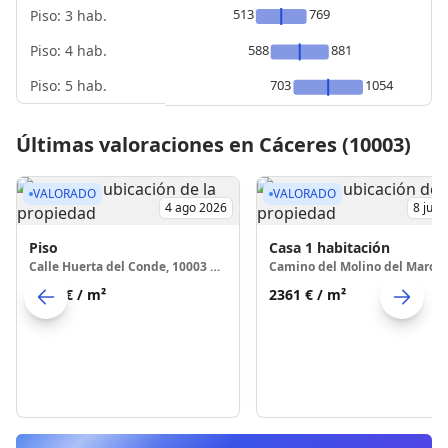
513
769
Piso: 3 hab.
Piso: 4 hab.
588
881
Piso: 5 hab.
703
1054
Últimas valoraciones en Cáceres (10003)
VALORADO
VALORADO
4 ago 2026
8 jul 
Piso
Casa
1 habitación
Calle Huerta del Conde, 10003 Cáceres
2277 €
/ m²
2361 €
/ m²
Skip to previo
S