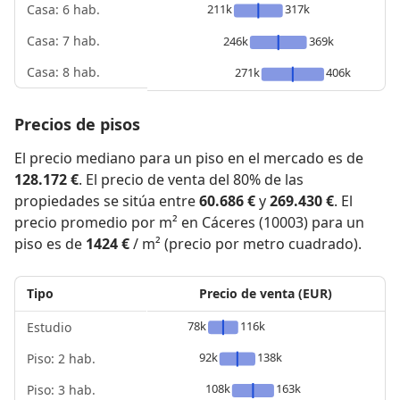
211k
317k
Casa: 6 hab.
Casa: 7 hab.
246k
369k
Casa: 8 hab.
271k
406k
Precios de pisos
El precio mediano para un piso en el mercado es de
128.172 €
. El precio de venta del 80% de las
propiedades se sitúa entre
60.686 €
y
269.430 €
. El
precio promedio por m² en Cáceres (10003) para un
piso es de
1424 €
/ m² (precio por metro cuadrado).
Tipo
Precio de venta (EUR)
78k
116k
Estudio
92k
138k
Piso: 2 hab.
108k
163k
Piso: 3 hab.