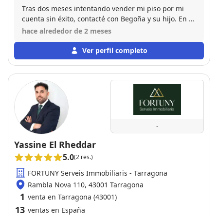
Tras dos meses intentando vender mi piso por mi
cuenta sin éxito, contacté con Begoña y su hijo. En 1
semana el piso estaba vendido por un precio
hace alrededor de 2 meses
bastante superior al inicial. Encantado con el trabajo
realizado. Eficiencia y profesionalidad. Les pongo un
Ver perfil completo
10.
-
Yassine El Rheddar
5.0
(2 res.)
FORTUNY Serveis Immobiliaris - Tarragona
Rambla Nova 110, 43001 Tarragona
1
venta en Tarragona (43001)
13
ventas en España