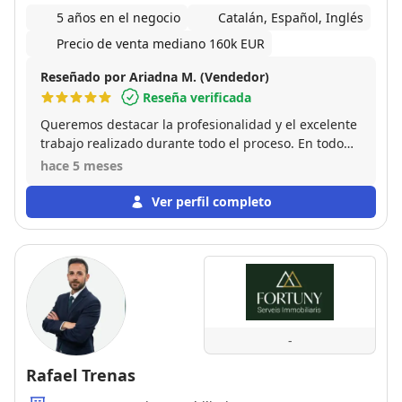
5 años en el negocio
Catalán, Español, Inglés
Precio de venta mediano 160k EUR
Reseñado por Ariadna M. (Vendedor)
Reseña verificada
Queremos destacar la profesionalidad y el excelente
trabajo realizado durante todo el proceso. En todo
momento demostró ser una persona organizada,
hace 5 meses
eficiente y muy comprometida con su trabajo. Ha
gestionado cada detalle con seriedad y
Ver perfil completo
responsabilidad, manteniéndonos informados y
resolviendo cualquier cuestión con rapidez y
claridad. Sin duda, es un profesional en quien
confiar y al que recomendamos totalmente. Muchas
gracias por todo el trabajo realizado.
-
Rafael Trenas