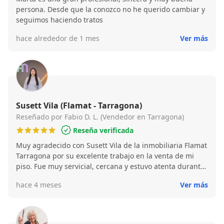
persona. Desde que la conozco no he querido cambiar y
seguimos haciendo tratos
hace alrededor de 1 mes
Ver más
Susett Vila (Flamat - Tarragona)
Reseñado por Fabio D. L. (Vendedor en Tarragona)
Reseña verificada
Muy agradecido con Susett Vila de la inmobiliaria Flamat
Tarragona por su excelente trabajo en la venta de mi
piso. Fue muy servicial, cercana y estuvo atenta durante
todo el proceso, resolviendo cualquier duda y
hace 4 meses
Ver más
haciéndolo todo más fácil. La recomiendo totalmente por
su profesionalidad y trato humano.