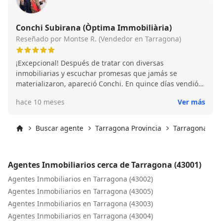
Conchi Subirana (Òptima Immobiliària)
Reseñado por Montse R. (Vendedor en Tarragona)
¡Excepcional! Después de tratar con diversas
inmobiliarias y escuchar promesas que jamás se
materializaron, apareció Conchi. En quince días vendió
el piso. Desde el minuto cero me impactaron su
hace 10 meses
Ver más
competencia, actitud, amabilidad, disposición, ética,
capacidad de respuesta y extenso conocimiento de
cualquier aspecto relacionado con la venta del piso.
Buscar agente
Tarragona Provincia
Tarragona
Conchi manejó todos los temas con una profesionalidad
Inicio
impecable. A pesar de que las circunstancias de la
transacción eran complicadas por aspectos como la
Agentes Inmobiliarios cerca de Tarragona (43001)
distancia y la gestión de las agendas de las partes
involucradas, Conchi supo manejarlo absolutamente
Agentes Inmobiliarios en Tarragona (43002)
todo con una habilidad prodigiosa. Me siento
Agentes Inmobiliarios en Tarragona (43005)
profundamente agradecida a Conchi y a Toni y
Agentes Inmobiliarios en Tarragona (43003)
recomiendo a cualquier persona que, sin dudarlo, acuda
Agentes Inmobiliarios en Tarragona (43004)
en su ayuda para temas inmobiliarios.