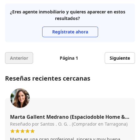
¿Eres agente inmobiliario y quieres aparecer en estos
resultados?
Regístrate ahora
Anterior
Página 1
Siguiente
Reseñas recientes cercanas
Marta Gallent Medrano (Espaciodoble Home &
Properties)
Reseñado por Santos . O. G. . (Comprador en Tarragona)
Marta es una gran profesional, sincera y muy buena