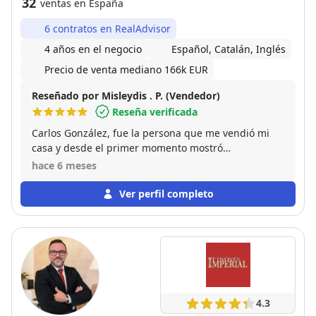
32
ventas en España
6 contratos en RealAdvisor
4 años en el negocio
Español, Catalán, Inglés
Precio de venta mediano 166k EUR
Reseñado por Misleydis . P. (Vendedor)
Reseña verificada
Carlos González, fue la persona que me vendió mi
casa y desde el primer momento mostró
profesionalismo, transparencia y un trato muy
hace 6 meses
amable, siempre estuvo dispuesto a resolver mis
dudas, acompañarme en cada paso del proceso y
Ver perfil completo
asegurarse de que todo saliera bien, me sentí muy
tranquila y bien asesorada durante toda la compra.
Gracias a su compromiso y dedicación, la
experiencia fue mucho más sencilla y agradable de
lo que esperaba estoy completamente satisfecha con
su trabajo y sin duda lo recomiendo
4.3