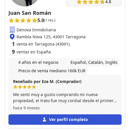
4.8
Juan San Román
5.0
(1 res.)
Denova Inmobiliaria
Rambla Nova 125, 43001 Tarragona
1
venta en Tarragona (43001)
9
ventas en España
4 años en el negocio
Español, Catalán, Inglés
Precio de venta mediano 160k EUR
Reseñado por Eze M. (Comprador)
Me senti muy a gusto comprando mi nueva
propiedad, el trato fue muy cordial desde el primer
momento. Muy profesional y respetuoso
hace 9 meses
Ver perfil completo