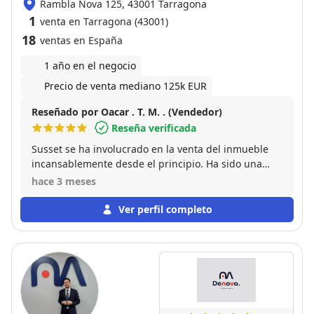
Rambla Nova 125, 43001 Tarragona
1
venta en Tarragona (43001)
18
ventas en España
1 año en el negocio
Precio de venta mediano 125k EUR
Reseñado por Oacar . T. M. . (Vendedor)
Reseña verificada
Susset se ha involucrado en la venta del inmueble
incansablemente desde el principio. Ha sido una
venta en la que yo no he tenido que hacer mucho ya
hace 3 meses
que ella se ha dedicado por completo. Gracias
Susset.
Ver perfil completo