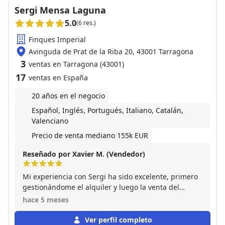
Sergi Mensa Laguna
5.0
(6 res.)
Finques Imperial
Avinguda de Prat de la Riba 20, 43001 Tarragona
3
ventas en Tarragona (43001)
17
ventas en España
20 años en el negocio
Español, Inglés, Portugués, Italiano, Catalán,
Valenciano
Precio de venta mediano 155k EUR
Reseñado por Xavier M. (Vendedor)
Mi experiencia con Sergi ha sido excelente, primero
gestionándome el alquiler y luego la venta del
inmueble. Además de tener un trato familiar y
hace 5 meses
amable, se encarga de todo con una gran
profesionalidad, se nota que conoce su oficio al
Ver perfil completo