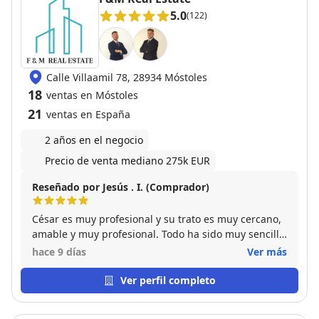
5.0
(122)
Calle Villaamil 78, 28934 Móstoles
18
ventas en Móstoles
21
ventas en España
2 años en el negocio
Precio de venta mediano 275k EUR
Reseñado por Jesús . I. (Comprador)
César es muy profesional y su trato es muy cercano,
amable y muy profesional. Todo ha sido muy sencillo
con él. Gracias por acompañarnos en el proceso.
hace 9 días
Ver más
Ver perfil completo