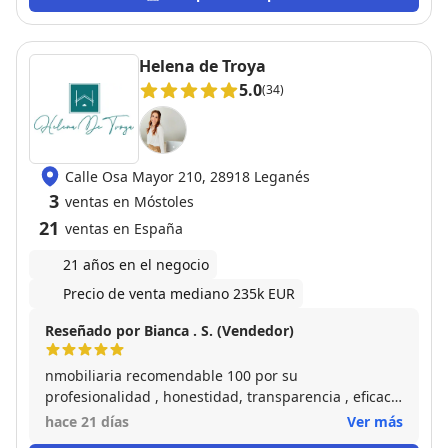
tratar con alguien que sabe lo que hace y va de
frente. Sin duda, lo recomendaré a cualquiera que
quiera vender en la zona.
Helena de Troya
5.0
(34)
Calle Osa Mayor 210, 28918 Leganés
3
ventas en Móstoles
21
ventas en España
21 años en el negocio
Precio de venta mediano 235k EUR
Reseñado por Bianca . S. (Vendedor)
nmobiliaria recomendable 100 por su
profesionalidad , honestidad, transparencia , eficacia
, y siempre dispuestos a resolver cualquier
hace 21 días
Ver más
contratiempo: ha sido un placer estar acompañada