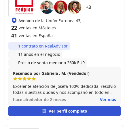
+
3
Avenida de la Unión Europea 43,
28939 Arroyomolinos
22
ventas en Móstoles
41
ventas en España
1 contrato en RealAdvisor
11 años en el negocio
Precio de venta mediano 260k EUR
Reseñado por Gabriela . M. (Vendedor)
Excelente atención de Josefa 100% dedicada, resolvió
todas nuestras dudas y nos acompañó en todo en
todo momento haciendo que el proceso de venta
hace alrededor de 2 meses
Ver más
resultara sencillo, estoy muy satisfecha con su
trabajo y la recomiendo sin dudar
Ver perfil completo