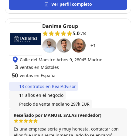
por Helena en el proceso de compra de mi casa,
Ver perfil completo
muchas gracias!
Danima Group
5.0
(76)
+
1
Calle del Maestro Arbós 9, 28045 Madrid
3
ventas en Móstoles
50
ventas en España
13 contratos en RealAdvisor
11 años en el negocio
Precio de venta mediano 297k EUR
Reseñado por MANUEL SALAS (Vendedor)
Es una empresa seria y muy honesta, contactar con
ellos fue una suerte inmensa, Adolfo se encargó