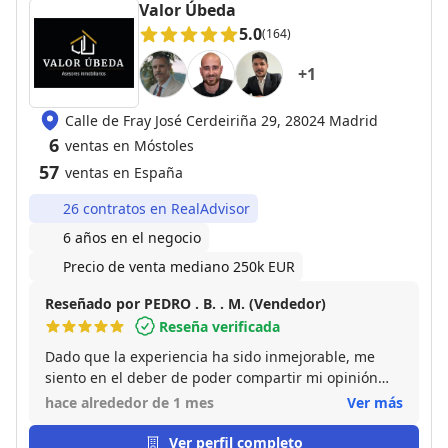
Valor Úbeda
5.0
(164)
+
1
Calle de Fray José Cerdeiriña 29, 28024 Madrid
6
ventas en Móstoles
57
ventas en España
26 contratos en RealAdvisor
6 años en el negocio
Precio de venta mediano 250k EUR
Reseñado por PEDRO . B. . M. (Vendedor)
Reseña verificada
Dado que la experiencia ha sido inmejorable, me
siento en el deber de poder compartir mi opinión
sobre JuanFran, con el resto de usuarios y futuros
hace alrededor de 1 mes
Ver más
clientes, para que tengan la oportunidad y la gran
suerte de poder contactar y disfrutar del
Ver perfil completo