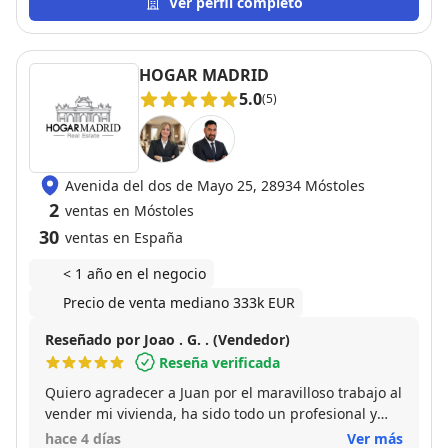
amable.Me explicó con claridad todos los pasos a
Ver perfil completo
seguir durante la venta del piso y que él se
encargaría de todo,que si tuviera alguna duda él lo
resolvería.Gracias a su ayuda, todo el proceso fue
HOGAR MADRID
mucho más sencillo de lo que esperaba. Muy atento
5.0
(5)
en todo momento. Sin duda, una experiencia muy
buena.
Avenida del dos de Mayo 25, 28934 Móstoles
2
ventas en Móstoles
30
ventas en España
< 1 año en el negocio
Precio de venta mediano 333k EUR
Reseñado por Joao . G. . (Vendedor)
Reseña verificada
Quiero agradecer a Juan por el maravilloso trabajo al
vender mi vivienda, ha sido todo un profesional y
súper atento desde el minuto 1, vendió mi vivienda
hace 4 días
Ver más