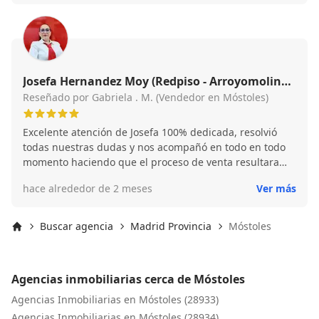
Josefa Hernandez Moy (Redpiso - Arroyomolinos
y Móstoles)
Reseñado por Gabriela . M. (Vendedor en Móstoles)
Excelente atención de Josefa 100% dedicada, resolvió
todas nuestras dudas y nos acompañó en todo en todo
momento haciendo que el proceso de venta resultara
sencillo, estoy muy satisfecha con su trabajo y la
hace alrededor de 2 meses
Ver más
recomiendo sin dudar
Buscar agencia
Madrid Provincia
Móstoles
Inicio
Agencias inmobiliarias cerca de Móstoles
Agencias Inmobiliarias en Móstoles (28933)
Agencias Inmobiliarias en Móstoles (28934)