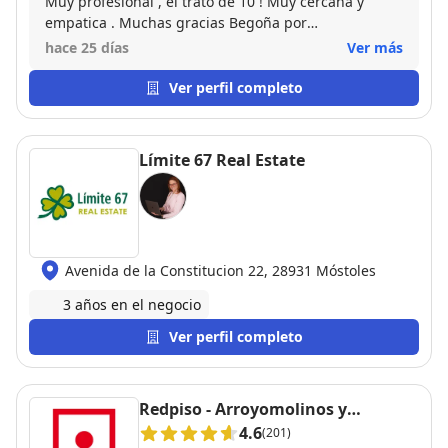
Muy profesional , el trato de 10 ! Muy cercana y
empatica . Muchas gracias Begoña por
acompañarnos en este sueño !
hace 25 días
Ver más
Ver perfil completo
Límite 67 Real Estate
Avenida de la Constitucion 22, 28931 Móstoles
3 años en el negocio
Ver perfil completo
Redpiso - Arroyomolinos y
Móstoles
4.6
(201)