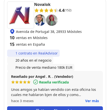
Novalok
4.4
(152)
Avenida de Portugal 38, 28933 Móstoles
10
ventas en Móstoles
15
ventas en España
1 contrato en RealAdvisor
20 años en el negocio
Precio de venta mediano 180k EUR
Reseñado por Angel . R. . (Vendedor)
Reseña verificada
Unos amigos ya habían vendido con esta oficina los
cuales me hablaron bjen de ellos y como
trabajaban,tuve la suerte de que me atendiera
hace 3 meses
Ver más
Sergio. Desde el primer momento fue súper