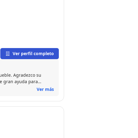
Ver perfil completo
mueble. Agradezco su
de gran ayuda para
 Jorge!
Ver más