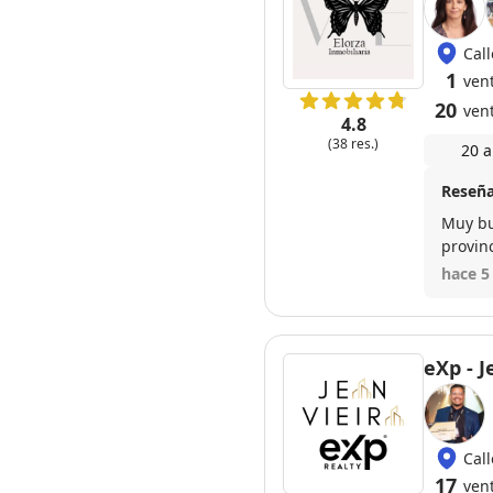
Cal
1
ven
20
ven
4.8
(38 res.)
20 a
Reseña
Muy bu
provin
Con el
hace 5
eXp - J
Call
17
ven