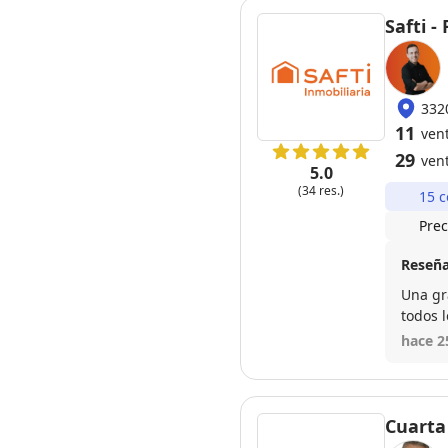
Safti 
332
11
ven
29
ven
5.0
(34 res.)
15 c
Prec
Reseña
Una gr
todos 
duda vo
hace 2
Cuarta