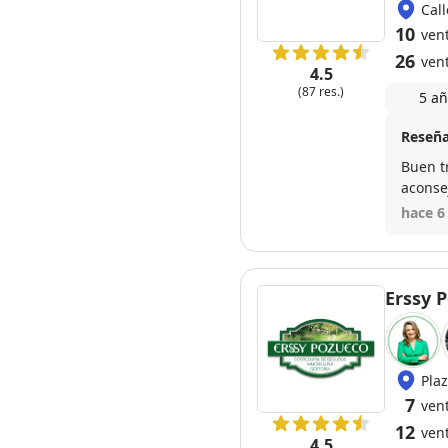
Cal
10
ven
26
ven
4.5
(87 res.)
5 añ
Reseña
Buen t
aconse
hace 6
Erssy 
Pla
7
ven
12
ven
4.5