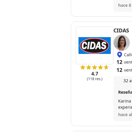
mes. P
hace 8
CIDAS
Cal
12
ven
12
ven
4.7
(118 res.)
32 a
Reseña
Karina
experi
hace a