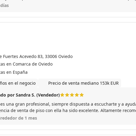
ara mi, un 10 tanto como profesional como persona.
 días
le Fuertes Acevedo 83, 33006 Oviedo
tas en Comarca de Oviedo
tas en España
ños en el negocio
Precio de venta mediano 153k EUR
do por Sandra S. (Vendedor)
 es una gran profesional, siempre dispuesta a escucharte y a ayud
encia de venta de piso con ella ha sido excelente. Altamente reco
lrededor de 1 mes