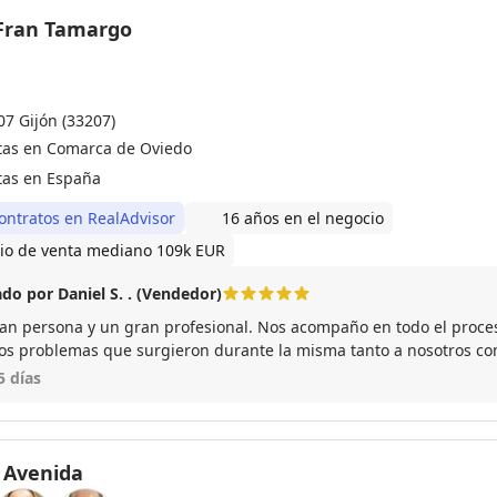
- Fran Tamargo
07 Gijón (33207)
tas en Comarca de Oviedo
tas en España
ontratos en RealAdvisor
16 años en el negocio
io de venta mediano 109k EUR
do por Daniel S. . (Vendedor)
an persona y un gran profesional. Nos acompaño en todo el proces
los problemas que surgieron durante la misma tanto a nosotros co
lvería a confiar en sus servicios en todas las ocasiones.
5 días
 Avenida