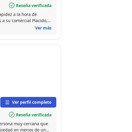
Reseña verificada
apidez a la hora de
s a su comercial Placido,
ciles. Por lo tanto
Ver más
enta.
Ver perfil completo
Reseña verificada
Persona muy cercana que
ropiedad en menos de un