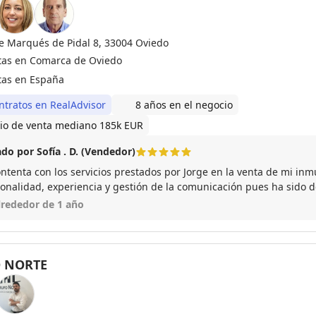
le Marqués de Pidal 8, 33004 Oviedo
tas en Comarca de Oviedo
tas en España
ntratos en RealAdvisor
8 años en el negocio
io de venta mediano 185k EUR
do por Sofía . D. (Vendedor)
ntenta con los servicios prestados por Jorge en la venta de mi in
ionalidad, experiencia y gestión de la comunicación pues ha sido 
tar esas dificultades imprevistas que aparecieron. ¡Muchas gracias
lrededor de 1 año
 NORTE