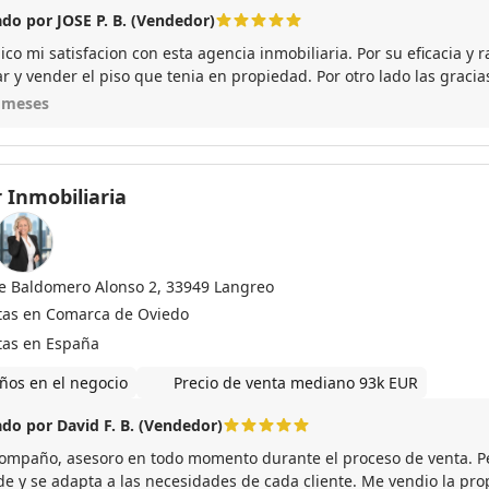
do por JOSE P. B. (Vendedor)
o mi satisfacion con esta agencia inmobiliaria. Por su eficacia y r
r y vender el piso que tenia en propiedad. Por otro lado las gracia
nerme al tanto de todo en cada momento y hacerme las cosas mas fa
 meses
endo esta agencia a todo el que desee hacer publicación de una v
 Inmobiliaria
le Baldomero Alonso 2, 33949 Langreo
tas en Comarca de Oviedo
tas en España
ños en el negocio
Precio de venta mediano 93k EUR
do por David F. B. (Vendedor)
ompaño, asesoro en todo momento durante el proceso de venta. 
de y se adapta a las necesidades de cada cliente. Me vendio la p