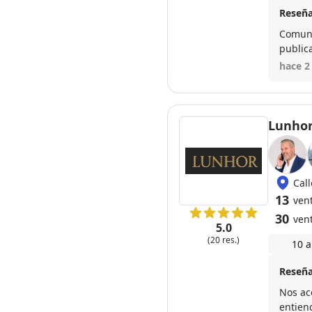
Reseña
Comunic
publica
por te
hace 2
recomi
Lunhor
Cal
13
ven
30
ven
5.0
(20 res.)
10 a
Reseña
Nos ac
entien