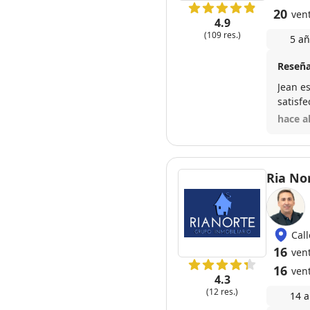
20
ven
4.9
(109 res.)
5 añ
Reseña
Jean e
satisf
hace a
Ria No
Cal
16
ven
16
ven
4.3
(12 res.)
14 a