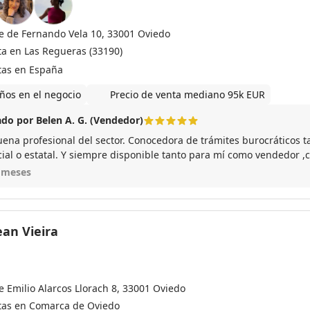
le de Fernando Vela 10, 33001 Oviedo
ta en Las Regueras (33190)
tas en España
ños en el negocio
Precio de venta mediano 95k EUR
do por Belen A. G. (Vendedor)
ena profesional del sector. Conocedora de trámites burocráticos ta
cial o estatal. Y siempre disponible tanto para mí como vendedor
la me despreocupe de la venta pues todo lo gestiono ella
 meses
ean Vieira
e Emilio Alarcos Llorach 8, 33001 Oviedo
tas en Comarca de Oviedo