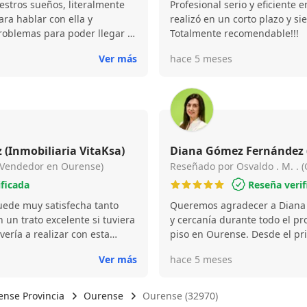
estros sueños, literalmente
Profesional serio y eficiente e
ara hablar con ella y
realizó en un corto plazo y siempre asesorada por Fran.
roblemas para poder llegar a
Totalmente recomendable!!!
dedor y poder conseguir un
Ver más
hace 5 meses
Diana Gómez Fernández (Inmobiliaria VitaKsa)
 (Vendedor en Ourense)
Reseñado por Osvaldo . M. .
ificada
Reseña verif
Queremos agradecer a Diana 
un trato excelente si tuviera
y cercanía durante todo el p
vería a realizar con esta
piso en Ourense. Desde el p
a y de su equipo es
amable, atenta y siempre disp
Ver más
hace 5 meses
a la gestión a realizar .
duda. Nos acompañó en cada
 me queda dar las gracias por
y confianza, haciendo que tod
duda, una excelente profesio
nse Provincia
Ourense
Ourense (32970)
¡Totalmente recomendable!