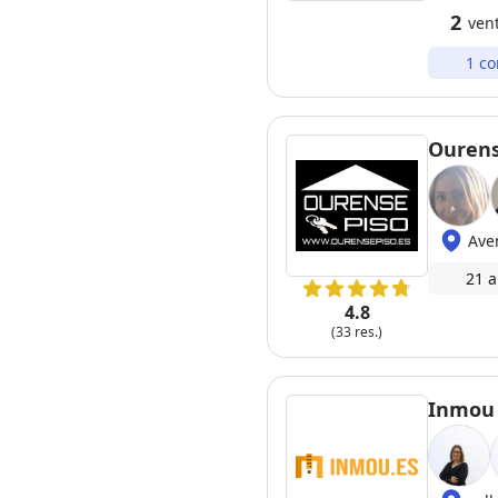
2
ven
1 co
Ourens
Ave
21 a
4.8
(33 res.)
Inmou