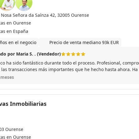
 Nosa Señora da Saínza 42, 32005 Ourense
tas en Ourense
tas en España
ños en el negocio
Precio de venta mediano 93k EUR
do por Maria S. . (Vendedor)
sco ha sido fantástico durante todo el proceso. Profesional, compr
 las transacciones más importantes que he hecho hasta ahora. Ha s
en su comunicación, creando un ambiente de calma y gran confianz
 meses
o. Es evidente que tiene una amplia experiencia y se preocupa ge
ores como por compradores. Me he sentido bien atendida desde el p
endo ampliamente a Francisco a quienes busquen un agente inmob
ometido
vas Inmobiliarias
03 Ourense
tas en Ourense