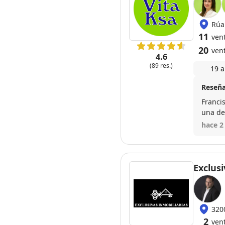
Rúa
11
ven
20
ven
4.6
(89 res.)
19 a
Reseña
Franci
una de
claro 
hace 2
proces
vended
recomi
compr
Exclusi
320
2
ven