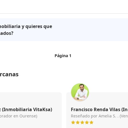
obiliaria y quieres que
tados?
Página 1
ercanas
Diana Gómez Fernández (Inmobiliaria VitaKsa)
Francisco Renda Vilas (In
mprador en Ourense)
Reseñado por Amelia S. . (Ve