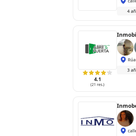
cal
4 añ
Inmobi
Rúa
3 añ
4.1
(21 res.)
Inmob
cal