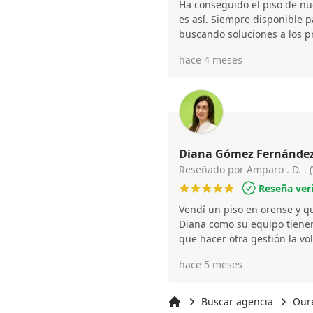
Ha conseguido el piso de nu
es así. Siempre disponible p
buscando soluciones a los p
buenos acuerdos con el ven
hace 4 meses
pisazo a buen precio.
Reseñado por Amparo . D. .
Reseña ver
Vendí un piso en orense y quede muy satisfecha tanto
Diana como su equipo tienen 
que hacer otra gestión la vol
agencia . La gestión de Dian
hace 5 meses
responsable y te facilitan tod
Excelentes personas yo solo
todo.
Buscar agencia
Oure