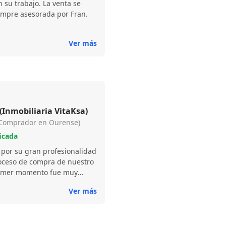
n su trabajo. La venta se
Ver más
Diana Gómez Fernández (Inmobiliaria VitaKsa)
 (Comprador en Ourense)
icada
por su gran profesionalidad
roceso de compra de nuestro
rimer momento fue muy
uesta a resolver cualquier
Ver más
 paso con mucha paciencia
o fuera mucho más fácil. Sin
nal y mejor persona.