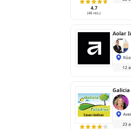
4.7
(46 res.)
Aolar I
Rúa
12 a
Galicia
Ave
23 a