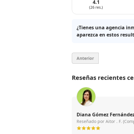
4.1
(26 res.)
¿Tienes una agencia inm
aparezca en estos resul
Anterior
Reseñas recientes c
Reseñado por Aitor . F. (Co