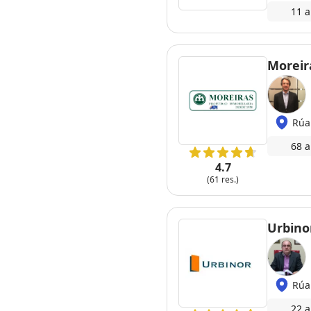
11 a
Moreir
Rúa
68 a
4.7
(61 res.)
Urbino
Rúa
22 a