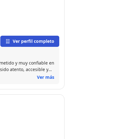
Ver perfil completo
ometido y muy confiable en
ido atento, accesible y
a durante todo el
Ver más
nuinamente tanto por
rincipio hasta el final y
iliario experto y