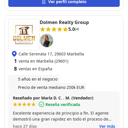
agradecimiento especial a Hamid y Adriana por su
Ver perfil completo
excelente comunicación y dedicación para asegurar
que la venta avanzara sin problemas. Vender una
propiedad puede ser estresante, pero Marbella
Dolmen Realty Group
Property Box hizo que la experiencia fuera sencilla y
5.0
(4)
sin complicaciones. Los recomendaría
encarecidamente a cualquiera que busque vender
una propiedad en la Costa del Sol. Gracias a todo el
equipo por un servicio fantástico.
Calle Serenata 17, 29603 Marbella
1
venta en Marbella (29601)
8
ventas en España
5 años en el negocio
Precio de venta mediano 250k EUR
Reseñado por María D. C. . M. (Vendedor)
Reseña verificada
Excelente experiencia de principio a fin. El agente
demostró una gran rapidez en todo el proceso de
venta, siempre con una comunicación clara y
hace 27 días
Ver más