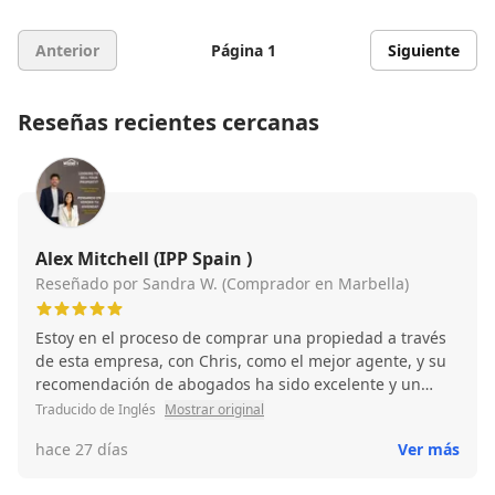
Anterior
Página 1
Siguiente
Reseñas recientes cercanas
Alex Mitchell (IPP Spain )
Reseñado por Sandra W. (Comprador en Marbella)
Estoy en el proceso de comprar una propiedad a través
de esta empresa, con Chris, como el mejor agente, y su
recomendación de abogados ha sido excelente y un
salvavidas. Gran experiencia, muy profesional,
Traducido de Inglés
Mostrar original
ofreciendo consejos y conocimientos creíbles en todo
hace 27 días
Ver más
momento. Definitivamente una agencia destacada,
extremadamente solidaria y accesible. 10/10 😃