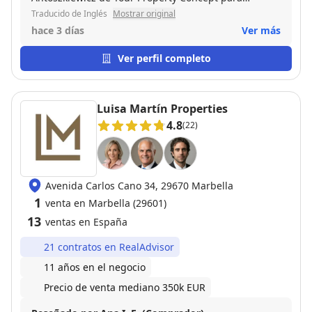
comercializar nuestra propiedad. Desde nuestra
Traducido de Inglés
Mostrar original
reunión inicial, explicó claramente cómo produciría
hace 3 días
Ver más
el material de marketing, gestionaría el proceso de
ventas, comunicaría el progreso de las visitas y
Ver perfil completo
proporcionaría detalles de la retroalimentación de
los posibles compradores. Se destacó en todo esto y
más. ¡Sin olvidar el fantástico video que produjo!
Luisa Martín Properties
Encontramos a Chris y a Your Property Concept muy
4.8
(22)
serios, competentes y altamente profesionales
durante todo el proceso. ¡Muy refrescante en el
negocio de la venta de casas!
Avenida Carlos Cano 34, 29670 Marbella
1
venta en Marbella (29601)
13
ventas en España
21 contratos en RealAdvisor
11 años en el negocio
Precio de venta mediano 350k EUR