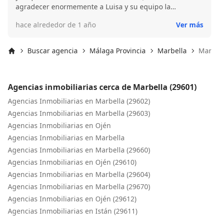
agradecer enormemente a Luisa y su equipo la
profesionalidad, cercanía y el acompañarnos en todo el
hace alrededor de 1 año
Ver más
proceso con total transparencia y atención al detalle.
Desde la primera visita nos asesoraron con total
honestidad y conocimiento sobre el valor y posibilidades
Buscar agencia
Málaga Provincia
Marbella
Marbel
de esta vivienda. Han hecho que una decisión tan
Inicio
importante como esta se convierta en una experiencia
ilusionante y sin complicaciones. Gracias por ayudarnos
Agencias inmobiliarias cerca de Marbella (29601)
a dar este gran paso. ¡Recomendamos la agencia de
Luisa Martín al 100% y sin duda volveríamos a contar
Agencias Inmobiliarias en Marbella (29602)
con ellos!
Agencias Inmobiliarias en Marbella (29603)
Agencias Inmobiliarias en Ojén
Agencias Inmobiliarias en Marbella
Agencias Inmobiliarias en Marbella (29660)
Agencias Inmobiliarias en Ojén (29610)
Agencias Inmobiliarias en Marbella (29604)
Agencias Inmobiliarias en Marbella (29670)
Agencias Inmobiliarias en Ojén (29612)
Agencias Inmobiliarias en Istán (29611)