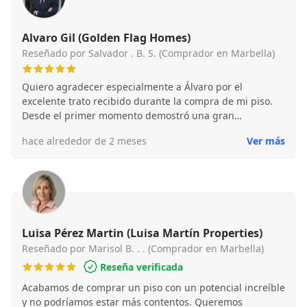
Alvaro Gil (Golden Flag Homes)
Reseñado por Salvador . B. S. (Comprador en Marbella)
Quiero agradecer especialmente a Álvaro por el
excelente trato recibido durante la compra de mi piso.
Desde el primer momento demostró una gran
profesionalidad, cercanía y compromiso,
hace alrededor de 2 meses
Ver más
acompañándome en todo el proceso y resolviendo
cualquier duda de forma rápida y clara. La compra de
una vivienda es una decisión importante, y gracias a su
ayuda todo fue mucho más fácil y tranquilo. Siempre
estuvo disponible cuando lo necesité y transmitió
confianza y transparencia en cada paso. Ha sido un
auténtico placer contar con su apoyo. Sin duda,
Luisa Pérez Martin (Luisa Martín Properties)
recomendaría a Álvaro a cualquier persona que esté
Reseñado por Marisol B. . . (Comprador en Marbella)
buscando comprar o vender una vivienda. Muchas
Reseña verificada
gracias por todo.
Acabamos de comprar un piso con un potencial increíble
y no podríamos estar más contentos. Queremos