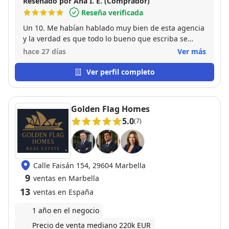
Reseñado por Ana I. E. (Comprador)
Reseña verificada
Un 10. Me habían hablado muy bien de esta agencia
y la verdad es que todo lo bueno que escriba se
queda corto. Es una agencia 5 estrellas 🌟 🌟 🌟 🌟
hace 27 días
Ver más
🌟 Tienen un conocimiento de la zona impresionante
y se amoldan a tus necesidades. Te asesoran en todo
Ver perfil completo
y te ayudan a decidir y evaluar todos los aspectos
positivos y negativos de cada inmueble que se visita.
En mi caso me han ayudado a comprar una vivienda
Golden Flag Homes
que es justo lo que quería, y se ajustaba al
5.0
(7)
presupuesto que disponía. Estoy muy contenta y
agradecida a José Antonio y Luisa. Te acompañan en
todos los trámites, no sólo hasta la firma, sino
tambien después. Me han ayudado hasta a elegir
Calle Faisán 154, 29604 Marbella
mobiliario. Recomiendo esta agencia a toda persona
9
que compre, que venda, o que alquile. Profesionales,
ventas en Marbella
cercanos y eficaces. Un equipazo. Mil gracias por
13
ventas en España
todo.
1 año en el negocio
Precio de venta mediano 220k EUR