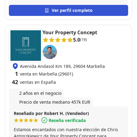
constante, manteniéndome informado en cada
etapa. Su eficiencia y profesionalismo hicieron que
Ver perfil completo
todo fuera mucho más sencillo de lo que esperaba.
Sin duda lo recomiendo a cualquiera que busque
vender su casa con confianza y buenos resultados.
Your Property Concept
5.0
(19)
Avenida Andasol Km 189, 29604 Marbella
1
venta en Marbella (29601)
42
ventas en España
2 años en el negocio
Precio de venta mediano 457k EUR
Reseñado por Robert H. (Vendedor)
Reseña verificada
Estamos encantados con nuestra elección de Chris
Antoszkiewicz de Your Property Concept para