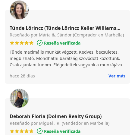
Tünde Lörincz (Tünde Lörincz Keller Williams
Marbella)
Reseñado por Mária &. Sándor (Comprador en Marbella)
Reseña verificada
Tünde maximális munkát végzett. Kedves, becsületes,
megbizható. Mondhatni barátság szövődött közöttünk.
Csak ajanlani tudom. Elégedettek vagyunk a munkájával.
Tünde hizo un trabajo excelente. Amable, honesta y de
hace 28 días
Ver más
confianza. Se podria decir que surgió una amistad entre
nosotros. La recomiendo a todo el mundo . Estamos muy
satisfechos con su trabajo.
Deborah Floria (Dolmen Realty Group)
Reseñado por Miguel . R. (Vendedor en Marbella)
Reseña verificada