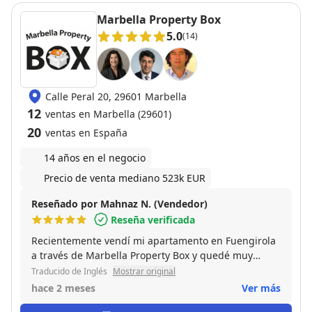
Marbella Property Box
5.0
(14)
Calle Peral 20, 29601 Marbella
12
ventas en Marbella (29601)
20
ventas en España
14 años en el negocio
Precio de venta mediano 523k EUR
Reseñado por Mahnaz N. (Vendedor)
Reseña verificada
Recientemente vendí mi apartamento en Fuengirola
a través de Marbella Property Box y quedé muy
impresionado con el servicio de principio a fin. El
Traducido de Inglés
Mostrar original
equipo fue profesional, receptivo y me mantuvo
hace 2 meses
Ver más
informado durante todo el proceso. Un