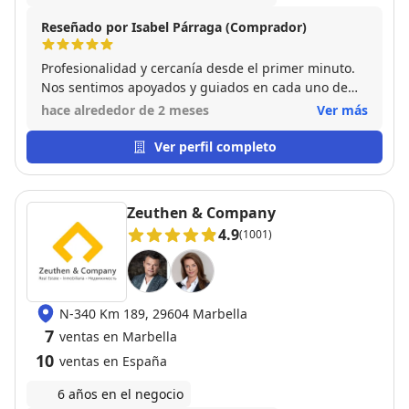
Reseñado por Isabel Párraga (Comprador)
Profesionalidad y cercanía desde el primer minuto.
Nos sentimos apoyados y guiados en cada uno de
los procesos y trámites de la operación. Era una
hace alrededor de 2 meses
Ver más
propiedad que deseábamos con fervor y él nos
acompañó con entusiasmo a conseguirla. No
Ver perfil completo
tuvimos que preocuparnos de nada y por nada.
Zeuthen & Company
4.9
(1001)
N-340 Km 189, 29604 Marbella
7
ventas en Marbella
10
ventas en España
6 años en el negocio