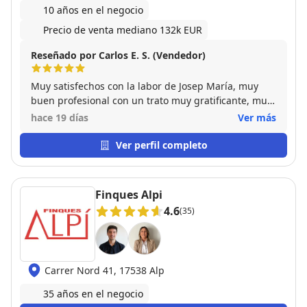
10 años en el negocio
Precio de venta mediano 132k EUR
Reseñado por Carlos E. S. (Vendedor)
Muy satisfechos con la labor de Josep María, muy
buen profesional con un trato muy gratificante, muy
resolutivo , conoce perfectamente el mercado
hace 19 días
Ver más
inmobiliario de su entorno, recomendamos a quien
desee vender o comprar cualquier activo
Ver perfil completo
inmobiliario a su agencia, recibirá un trato excelente
y un inmejorable servicio. Muchas gracias Josep
María.
Finques Alpi
4.6
(35)
Carrer Nord 41, 17538 Alp
35 años en el negocio