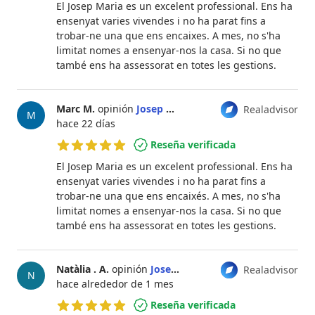
El Josep Maria es un excelent professional. Ens ha
ensenyat varies vivendes i no ha parat fins a
trobar-ne una que ens encaixes. A mes, no s'ha
limitat nomes a ensenyar-nos la casa. Si no que
també ens ha assessorat en totes les gestions.
Marc M.
opinión
Josep María Franquesa
Realadvisor
M
hace 22 días
Reseña verificada
5 de 5 estrellas
El Josep Maria es un excelent professional. Ens ha
ensenyat varies vivendes i no ha parat fins a
trobar-ne una que ens encaixés. A mes, no s'ha
limitat nomes a ensenyar-nos la casa. Si no que
també ens ha assessorat en totes les gestions.
Natàlia . A.
opinión
Josep María Franquesa
Realadvisor
N
hace alrededor de 1 mes
Reseña verificada