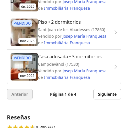
Vendido por
Josep María Franquesa
dic 2025
de
Immobiliària Franquesa
Piso
• 2 dormitorios
VENDIDO
Sant Joan de les Abadesses (17860)
Vendido por
Josep María Franquesa
nov 2025
de
Immobiliària Franquesa
Casa adosada
• 3 dormitorios
VENDIDO
Campdevànol (17530)
Vendido por
Josep María Franquesa
nov 2025
de
Immobiliària Franquesa
Anterior
Página 1 de 4
Siguiente
Reseñas
4.7
(85 res.)