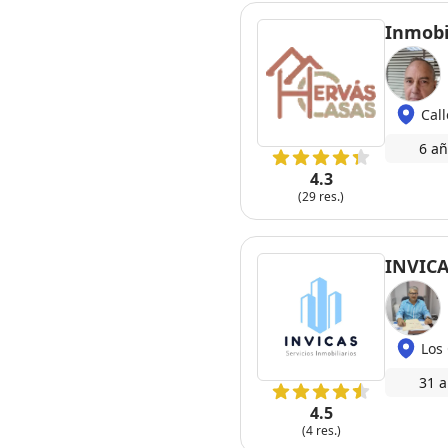
Inmobi
Cal
6 añ
4.3
(29 res.)
INVICA
Los
31 a
4.5
(4 res.)