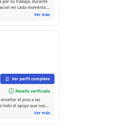
a por su trabajo, durante
macion en cada momento.
 la operacion es alto. Un
Ver más
Ver perfil completo
Reseña verificada
enseñar el piso a las
o todo el apoyo que nos
Ver más