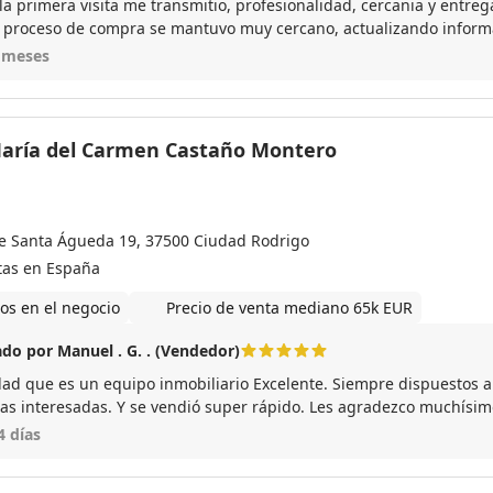
la primera visita me transmitio, profesionalidad, cercania y entreg
l proceso de compra se mantuvo muy cercano, actualizando infor
decir que es un gran profesional y que mi grado de satisfaccion en
 meses
ional como la copa de un pino, un gran tipo León!
María del Carmen Castaño Montero
le Santa Águeda 19, 37500 Ciudad Rodrigo
tas en España
os en el negocio
Precio de venta mediano 65k EUR
do por Manuel . G. . (Vendedor)
dad que es un equipo inmobiliario Excelente. Siempre dispuestos a 
as interesadas. Y se vendió super rápido. Les agradezco muchísim
ron.
4 días