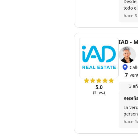
Desde 
todo e
Puedo 
hace 3
profes
IAD - 
Cal
7
ven
3 añ
5.0
(5 res.)
Reseña
La ver
person
brinda
hace 1