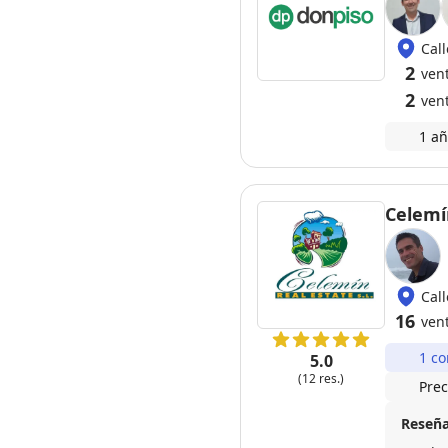
Call
2
ven
2
ven
1 añ
Celemí
Cal
16
ven
1 co
5.0
(12 res.)
Prec
Reseña