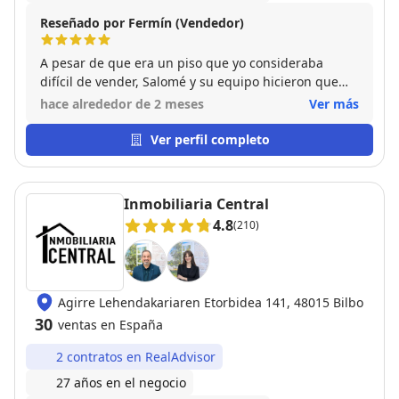
Reseñado por Fermín (Vendedor)
A pesar de que era un piso que yo consideraba
difícil de vender, Salomé y su equipo hicieron que
todo el proceso fuera fácil y llevadero. Se encargaron
hace alrededor de 2 meses
Ver más
de cada detalle con gran profesionalidad y, sobre
todo, mantuvieron una comunicación excelente en
Ver perfil completo
todo momento. Lo que más valoro es su
transparencia y la confianza que transmitieron
durante toda la venta. Sin duda, una experiencia
Inmobiliaria Central
muy positiva.
4.8
(210)
Agirre Lehendakariaren Etorbidea 141, 48015 Bilbo
30
ventas en España
2 contratos en RealAdvisor
27 años en el negocio