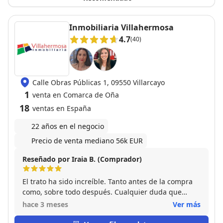
Inmobiliaria Villahermosa
4.7
(40)
Calle Obras Públicas 1, 09550 Villarcayo
1
venta en Comarca de Oña
18
ventas en España
22 años en el negocio
Precio de venta mediano 56k EUR
Reseñado por Iraia B. (Comprador)
El trato ha sido increíble. Tanto antes de la compra
como, sobre todo después. Cualquier duda que
hemos tenido, Tatiana nos la ha intentado solucionar
hace 3 meses
Ver más
y ha estado muy atenta. Agradecemos muchísimo la