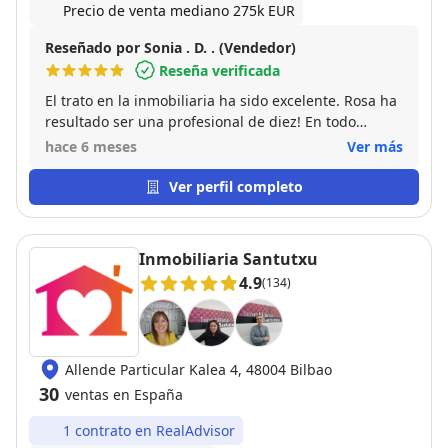
Precio de venta mediano 275k EUR
Reseñado por Sonia . D. . (Vendedor)
Reseña verificada
El trato en la inmobiliaria ha sido excelente. Rosa ha
resultado ser una profesional de diez! En todo
momento ha tratado de que ambas partes nos
hace 6 meses
Ver más
sintieramos cómodas. Ha sido resolutiva y super
amable. Muchas gracias Rosa
Ver perfil completo
Inmobiliaria Santutxu
4.9
(134)
Allende Particular Kalea 4, 48004 Bilbao
30
ventas en España
1 contrato en RealAdvisor