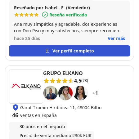
si no ,la calidad humana y eso es lo q te hace ser tan
especial. La he recomendado a gente q conozco que
Reseñado por Isabel . E. (Vendedor)
busca vivienda o quiere vender,y no dudaría en
Reseña verificada
seguir haciéndolo. Gracias x todo Olga,ha sido un
Ana muy simpática y agradable, dos experiencias
placer encontrarte en mi camino.
con Don Piso y muy satisfechos, siempre recomiendo
está inmobiliaria,,
hace 25 días
Ver más
Ver perfil completo
GRUPO ELKANO
4.5
(78)
+
1
Garat Txomin Hiribidea 11, 48004 Bilbo
46
ventas en España
30 años en el negocio
Precio de venta mediano 230k EUR