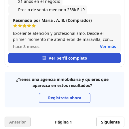
21 años en el negocio
Precio de venta mediano 238k EUR
Reseñado por Maria . A. B. (Comprador)
Excelente atención y profesionalismo. Desde el
primer momento me atendieron de maravilla, con
mucha cercanía y claridad. La gestión fue impecable,
hace 8 meses
Ver más
se encargaron de todo de forma rápida y ordenada,
transmitiendo mucha confianza durante todo el
Ver perfil completo
proceso. Da gusto tratar con profesionales así.
Totalmente recomendable.
¿Tienes una agencia inmobiliaria y quieres que
aparezca en estos resultados?
Regístrate ahora
Anterior
Página 1
Siguiente