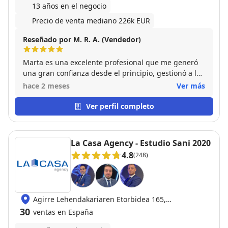
13 años en el negocio
Precio de venta mediano 226k EUR
Reseñado por M. R. A. (Vendedor)
Marta es una excelente profesional que me generó
una gran confianza desde el principio, gestionó a la
perfección la compra venta y la volvería a elegir sin
hace 2 meses
Ver más
dudarlo.
Ver perfil completo
La Casa Agency - Estudio Sani 2020
4.8
(248)
Agirre Lehendakariaren Etorbidea 165,
48015 Deusto
30
ventas en España