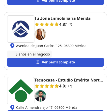
Ver perfil completo
su gestión resolvimos el trámite de forma exitosa y
sin estrés. Muy agradecido por su profesionalismo."
Recomendable sin duda alguna, dejar nuestra casa
Tu Zona Inmobiliaria Mérida
en sus manos es venta segura.
4.8
(132)
Avenida de Juan Carlos I 25, 06800 Mérida
3 años en el negocio
Ver perfil completo
Tecnocasa - Estudio Emérita Norte
S.L.
4.9
(147)
Calle Almendralejo 47, 06800 Mérida