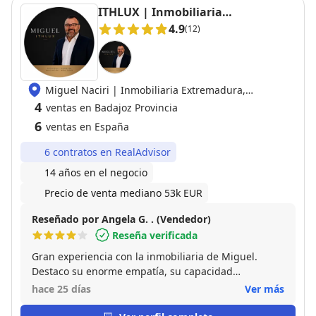
ITHLUX | Inmobiliaria
Extremadura
4.9
(12)
Miguel Naciri | Inmobiliaria Extremadura,
06800 Merida
4
ventas en Badajoz Provincia
6
ventas en España
6 contratos en RealAdvisor
14 años en el negocio
Precio de venta mediano 53k EUR
Reseñado por Angela G. . (Vendedor)
Reseña verificada
Gran experiencia con la inmobiliaria de Miguel.
Destaco su enorme empatía, su capacidad
profesional para explicar términos de venta sobre mi
hace 25 días
Ver más
casa difíciles de forma sencilla y su rápida respuesta
a cada llamada de teléfono correo o wsap . Gracias a