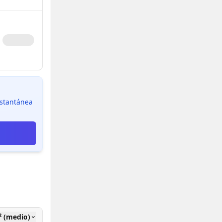
instantánea
² (medio)