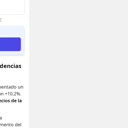
?
ndencias
umentado un
 un +10.2%
.
ecios de la
a
mento del