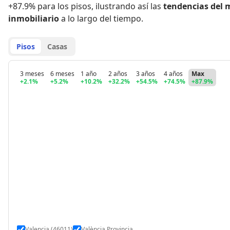
+87.9% para los pisos
,
ilustrando así las
tendencias del 
inmobiliario
a lo largo del tiempo.
Pisos
Casas
3 meses
6 meses
1 año
2 años
3 años
4 años
Max
+2.1%
+5.2%
+10.2%
+32.2%
+54.5%
+74.5%
+87.9%
Valencia (46011)
València Provincia